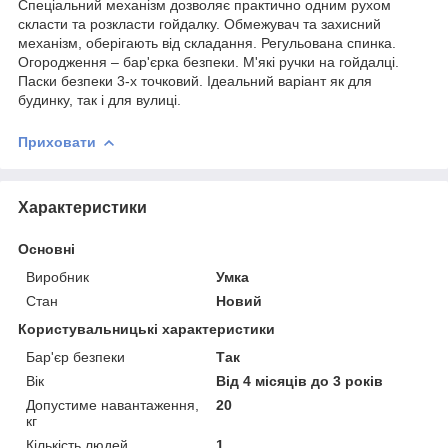
Спеціальний механізм дозволяє практично одним рухом
скласти та розкласти гойдалку. Обмежувач та захисний
механізм, оберігають від складання. Регульована спинка.
Огородження – бар'єрка безпеки. М'які ручки на гойдалці.
Паски безпеки 3-х точковий. Ідеальний варіант як для
будинку, так і для вулиці.
Приховати
Характеристики
Основні
Виробник
Умка
Стан
Новий
Користувальницькі характеристики
Бар'єр безпеки
Так
Вік
Від 4 місяців до 3 років
Допустиме навантаження,
20
кг
Кількість людей
1