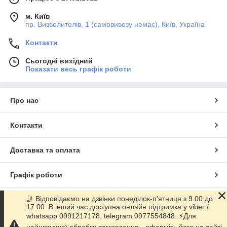
м. Київ
пр. Визволителів, 1 (самовивозу немає), Київ, Україна
Контакти
Сьогодні вихідний
Показати весь графік роботи
Про нас
Контакти
Доставка та оплата
Графік роботи
🤳 Відповідаємо на дзвінки понеділок-п'ятниця з 9.00 до
Повна версія сайту
17.00. В інший час доступна онлайн підтримка у viber /
whatsapp 0991217178, telegram 0977554848. ⚡️Для
Сайт створено на маркетплейсі
Prom.ua