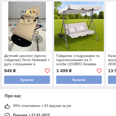
Дитячий шезлонг (крісло-
Гойдалка з подушками та
Каче
гойдалка) Terrio бежевий +
підсклянниками на 3
моск
дуга з іграшками в
особи LEOBRO Бежева
JD3
подарунок
(LB-SW3-D2-BEI)
949
3 499
13 
₴
₴
Купити
Купити
Про нас
99% позитивних з 93 відгуків за рік
Працює з 27.01.2012