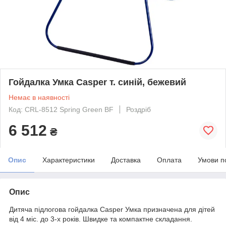
Гойдалка Умка Casper т. синій, бежевий
Немає в наявності
Код: CRL-8512 Spring Green BF
Роздріб
6 512
₴
Опис
Характеристики
Доставка
Оплата
Умови п
Опис
Дитяча підлогова гойдалка Casper Умка призначена для дітей
від 4 міс. до 3-х років. Швидке та компактне складання.