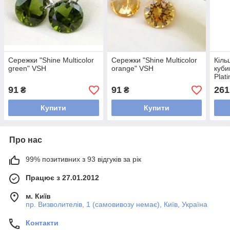
Сережки "Shine Multicolor
Сережки "Shine Multicolor
Кіль
green" VSH
orange" VSH
куби
Plat
91
91
261
₴
₴
Купити
Купити
Про нас
99% позитивних з 93 відгуків за рік
Працює з 27.01.2012
м. Київ
пр. Визволителів, 1 (самовивозу немає), Київ, Україна
Контакти