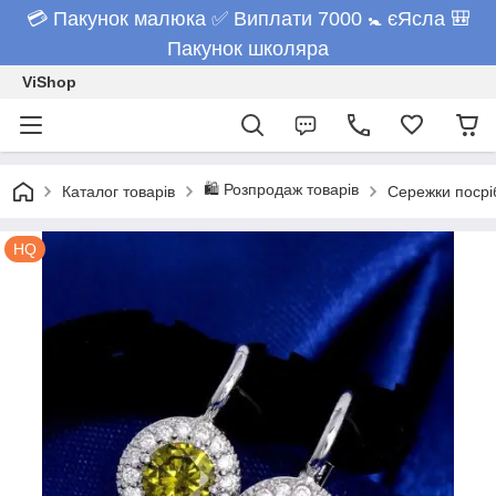
💳 Пакунок малюка ✅ Виплати 7000 🚼 єЯсла 🎒
Пакунок школяра
ViShop
🛍 Розпродаж товарів
Каталог товарів
Сережки посріб
HQ