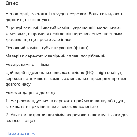
Опис
Неповторні, елегантні та чудові сережки! Вони виглядають
дорожче, ніж коштують!
В центрі великий і чистий камінь, украшенній маленькими
каменями, в променях світла він переливається настільки
красиво, що це просто засліплює!
Основний камінь: кубик цирконію (фіаніт).
Матеріал сережок: ювелірний сплав, посріблений.
Розмір: камінь ― 6мм.
Цей виріб відрізняється високою якістю (HQ - high quality),
сережки не темніють, камінь залишається прозорим протязі
довгого часу.
Рекомендації по догляду:
1. Не рекомендується в сережках приймати ванну або душ,
залишати в приміщеннях з високою вологістю.
2. Уникати потрапляння хімічних речовин (шампуні, лаки для
волосся тощо)
Приховати