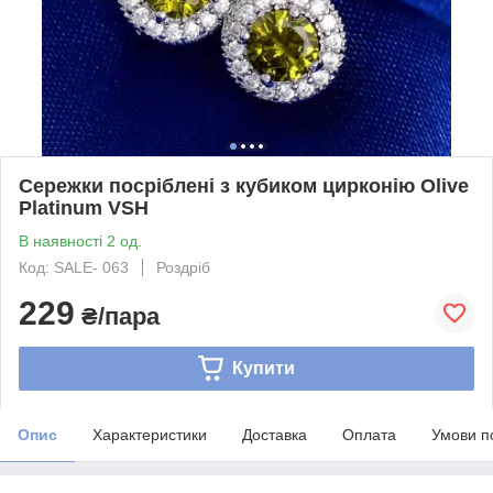
Сережки посріблені з кубиком цирконію Olive
Platinum VSH
В наявності 2 од.
Код: SALE- 063
Роздріб
229
₴/пара
Купити
Опис
Характеристики
Доставка
Оплата
Умови п