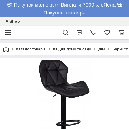
💳 Пакунок малюка ✅ Виплати 7000 🚼 єЯсла 🎒
Пакунок школяра
ViShop
Каталог товарів
🏡 Для дому та саду
Дім
Барні ст