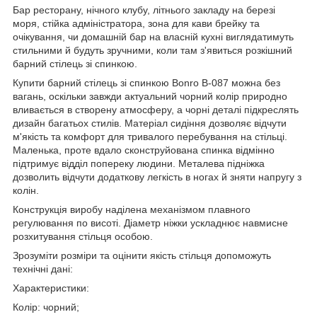
Бар ресторану, нічного клубу, літнього закладу на березі
моря, стійка адміністратора, зона для кави брейку та
очікування, чи домашній бар на власній кухні виглядатимуть
стильними й будуть зручними, коли там з'явиться розкішний
барний стілець зі спинкою.
Купити барний стілець зі спинкою Bonro B-087 можна без
вагань, оскільки завжди актуальний чорний колір природно
вливається в створену атмосферу, а чорні деталі підкреслять
дизайн багатьох стилів. Матеріал сидіння дозволяє відчути
м'якість та комфорт для тривалого перебування на стільці.
Маленька, проте вдало сконструйована спинка відмінно
підтримує відділ попереку людини. Металева підніжка
дозволить відчути додаткову легкість в ногах й зняти напругу з
колін.
Конструкція виробу наділена механізмом плавного
регулювання по висоті. Діаметр ніжки ускладнює навмисне
розхитування стільця особою.
Зрозуміти розміри та оцінити якість стільця допоможуть
технічні дані:
Характеристики:
Колір: чорний;