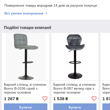
Повернення товару впродовж 14 днів за рахунок покупця
Всі умови повернення
Подібні товари компанії
Барний стілець зі спинкою
Барний стілець зі спинкою
Барн
Bonro B-0106 сірий з
Bonro B-087 велюр сіре з
Bonr
чорною основою
чорною основою
чор
1 267
1 538
1 8
₴
₴
Купити
Купити