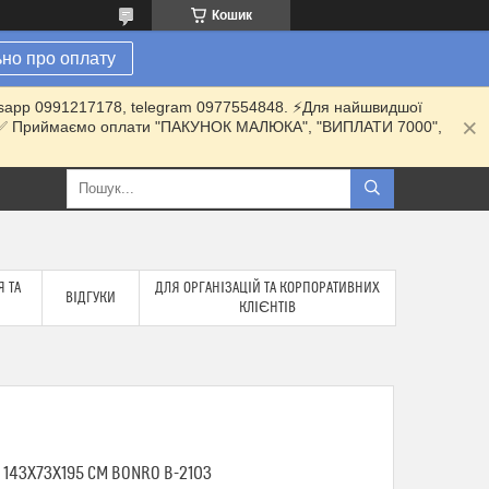
Кошик
но про оплату
hatsapp 0991217178, telegram 0977554848. ⚡️Для найшвидшої
ки. ✅ Приймаємо оплати "ПАКУНОК МАЛЮКА", "ВИПЛАТИ 7000",
 ТА
ДЛЯ ОРГАНІЗАЦІЙ ТА КОРПОРАТИВНИХ
ВІДГУКИ
КЛІЄНТІВ
 143Х73Х195 СМ BONRO B-2103