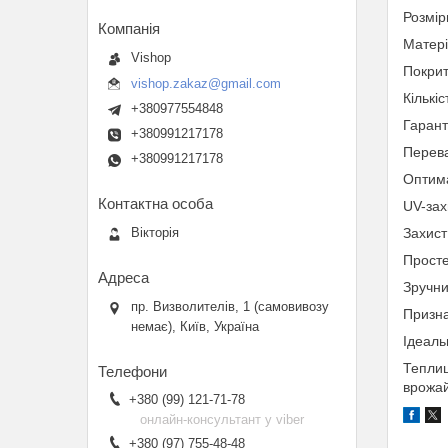
Розмір
Матері
Vishop
Покрит
vishop.zakaz@gmail.com
Кількіс
+380977554848
Гарант
+380991217178
Перева
+380991217178
Оптима
UV-зах
Вікторія
Захист
Просте
Зручни
пр. Визволителів, 1 (самовивозу
Призн
немає), Київ, Україна
Ідеаль
Теплиц
врожай
+380 (99) 121-71-78
онлайн-консультант у viber
+380 (97) 755-48-48