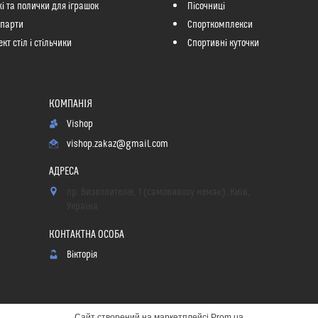
і та полички для іграшок
Пісочниці
 парти
Спорткомплекси
кт стіл і стільчики
Спортивні куточки
Vishop
vishop.zakaz@gmail.com
пр. Визволителів, 1 (самовивозу немає), Київ,
Україна
Вікторія
Сайт створений на маркетплейсі
Prom.ua