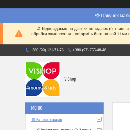
💳 Пакунок мал
🤳 Відповідаємо на дзвінки понеділок-п'ятниця з
обробки замовлення - оформіть його на сайті і 
+380 (99) 121-71-78
+380 (97) 755-48-48
ViShop
🟢 Каталог товарів