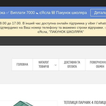
юка ✅ Виплати 7000 🚼 єЯсла 🎒 Пакунок школяра
Деталь
 9.00 до 17.00. В інший час доступна онлайн підтримка у viber / w
ми підтвердимо на Ваш номер телефону та вкажемо строки відправ
єЯсла, "ПАКУНОК ШКОЛЯРА"
КАТАЛОГ
ДОСТАВКА ТА
ПОВЕРНЕННЯ
ГОЛОВНА
ТОВАРІВ
ОПЛАТА
ОБМІН
ТЕПЛИЦЯ ПАРНИК 4 ПОЛИЦІ