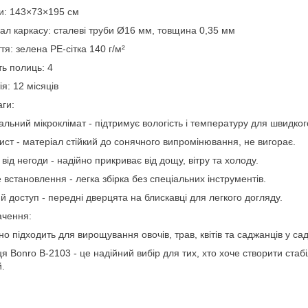
и: 143×73×195 см
ал каркасу: сталеві труби Ø16 мм, товщина 0,35 мм
тя: зелена PE-сітка 140 г/м²
ть полиць: 4
ія: 12 місяців
ги:
льний мікроклімат - підтримує вологість і температуру для швидког
ист - матеріал стійкий до сонячного випромінювання, не вигорає.
 від негоди - надійно прикриває від дощу, вітру та холоду.
 встановлення - легка збірка без спеціальних інструментів.
й доступ - передні дверцята на блискавці для легкого догляду.
ачення:
но підходить для вирощування овочів, трав, квітів та саджанців у саду
я Bonro B-2103 - це надійний вибір для тих, хто хоче створити стаб
.