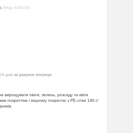
д.
Код:
42401051
 14 днів
за рахунок покупця
е вирощувати овочі, зелень, розсаду та квіти
вим покриттям і міцному покриттю з PE-сітки 140 г/
дників.