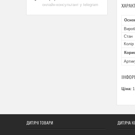
онлайн-консультант у telegram
ХАРАК
Осно
Вироб
Стан
Колір
Кори
Артик
ІНФОР
Ціна:
1
ДИТЯЧІ ТОВАРИ
ДИТЯЧА К