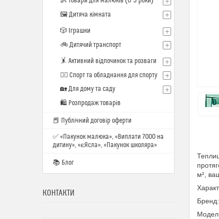
👶 Товари для малюків (0–3 роки)
🖼️ Дитяча кімната
🎲 Іграшки
🚲 Дитячий транспорт
🤸 Активний відпочинок та розваги
🏋️‍♂️ Спорт та обладнання для спорту
🏡 Для дому та саду
🛍 Розпродаж товарів
📕 Публічний договір оферти
✅ «Пакунок малюка», «Виплати 7000 на
дитину», «єЯсла», «Пакунок школяра»
Теплиц
📚 Блог
протяг
м², ва
Характ
КОНТАКТИ
Бренд:
Модель