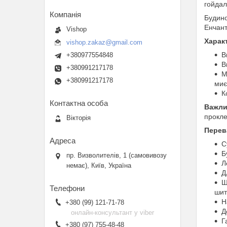
гойдал
Будино
Енчант
Vishop
Харак
vishop.zakaz@gmail.com
В
+380977554848
В
+380991217178
М
+380991217178
миє
К
Важл
прокле
Вікторія
Перев
С
Б
пр. Визволителів, 1 (самовивозу
Л
немає), Київ, Україна
Д
Ш
шит
Н
+380 (99) 121-71-78
Д
онлайн-консультант у viber
Г
+380 (97) 755-48-48