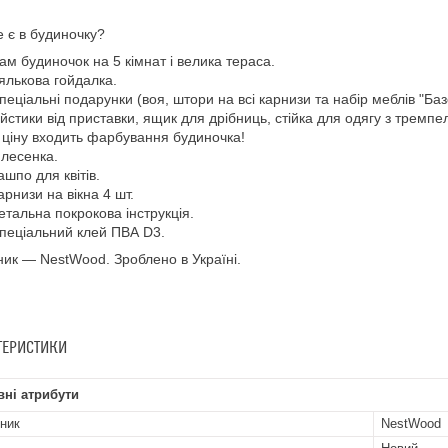
 є в будиночку?
ам будиночок на 5 кімнат і велика тераса.
ялькова гойдалка.
пеціальні подарунки (воя, штори на всі карнизи та набір меблів "Базо
йстики від приставки, ящик для дрібниць, стійка для одягу з тремпе
 ціну входить фарбування будиночка!
 лесенка.
ашпо для квітів.
арнизи на вікна 4 шт.
етальна покрокова інструкція.
пеціальний клей ПВА D3.
ик — NestWood. Зроблено в Україні.
ТЕРИСТИКИ
ні атрибути
ник
NestWood