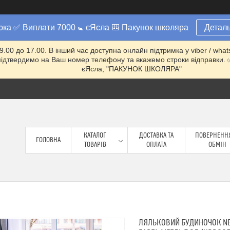
юка ✅ Виплати 7000 🚼 єЯсла 🎒 Пакунок школяра
Деталь
 9.00 до 17.00. В інший час доступна онлайн підтримка у viber / w
ми підтвердимо на Ваш номер телефону та вкажемо строки відправ
єЯсла, "ПАКУНОК ШКОЛЯРА"
КАТАЛОГ
ДОСТАВКА ТА
ПОВЕРНЕННЯ
ГОЛОВНА
ТОВАРІВ
ОПЛАТА
ОБМІН
ЛЯЛЬКОВИЙ БУДИНОЧОК NE