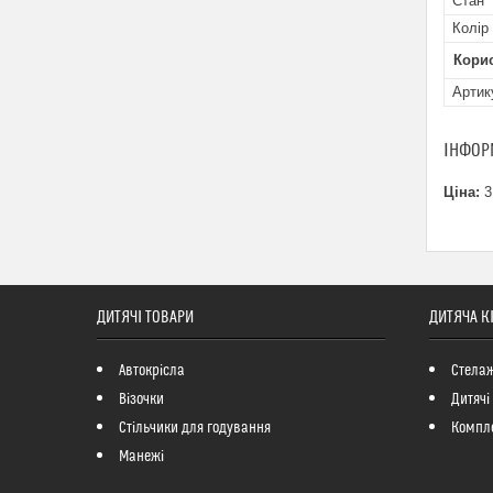
Стан
Колір
Кори
Артик
ІНФОР
Ціна:
3
ДИТЯЧІ ТОВАРИ
ДИТЯЧА К
Автокрісла
Стелаж
Візочки
Дитячі
Стільчики для годування
Компле
Манежі