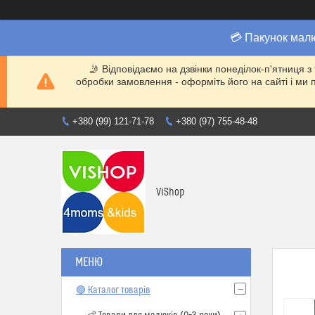
💳 Пакунок мал
🤳 Відповідаємо на дзвінки понеділок-п'ятниця з
обробки замовлення - оформіть його на сайті і 
+380 (99) 121-71-78
+380 (97) 755-48-48
ViShop
🟢 Каталог товарів