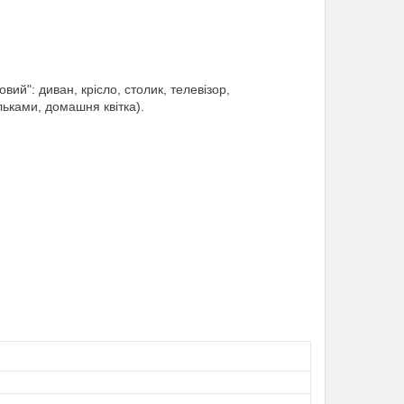
вий": диван, крісло, столик, телевізор,
льками, домашня квітка).