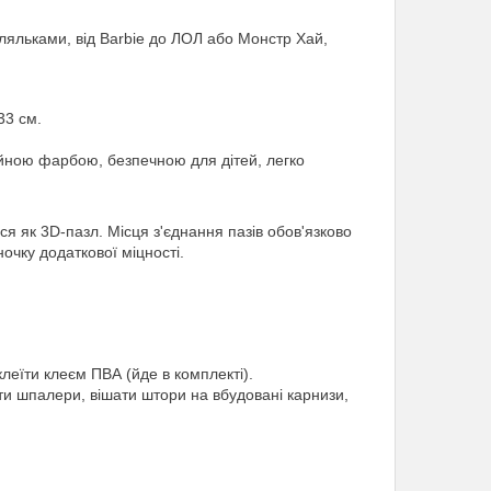
 ляльками, від Barbie до ЛОЛ або Монстр Хай,
33 см.
ною фарбою, безпечною для дітей, легко
ся як 3D-пазл. Місця з'єднання пазів обов'язково
чку додаткової міцності.
леїти клеєм ПВА (йде в комплекті).
ти шпалери, вішати штори на вбудовані карнизи,