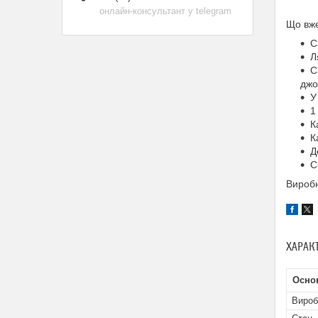
онлайн-консультант у telegram
Що вже
С
Л
С
джо
У
1
К
К
Д
С
Виробн
ХАРАК
Основ
Вироб