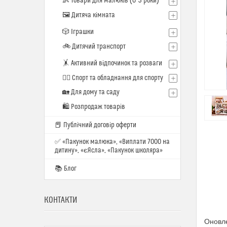
👶 Товари для малюків (0–3 роки)
🖼️ Дитяча кімната
🎲 Іграшки
🚲 Дитячий транспорт
🤸 Активний відпочинок та розваги
🏋️‍♂️ Спорт та обладнання для спорту
🏡 Для дому та саду
🛍 Розпродаж товарів
📕 Публічний договір оферти
✅ «Пакунок малюка», «Виплати 7000 на
дитину», «єЯсла», «Пакунок школяра»
📚 Блог
КОНТАКТИ
Оновле