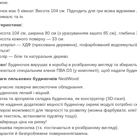
кою.
чок має 5 кімнат. Висота 104 см. Підходить для гри всіма відомими
ималс та ін.
теристики:
исота 104 см, ширина 80 см (з урахуванням кашпо 85 см), глибина 
исота кожного поверху — 33 см.
атеріал — ХДФ (пресована деревина), пофарбований водоемульсій
ться!
олір — біле та натуральне дерево.
иво
! Будиночок вирушає в коробці в розібраному вигляді та збираєть
юються спеціальним клеєм ПВА D3 (у комплекті), щоб надати будино
аги лялькових будиночків
NestWood:
учасне лазерне високоточне обладнання.
удиночок легкий і міцний.
егка та зрозуміла складка будиночка, як конструктор (3D-пазл).
ля надання додаткової міцності будиночку окремі модулі потрібно ск
ирокі можливості для творчості та розвитку (можна фарбувати, клеї
и текстиль, встановити підсвітку тощо).
айкраща ціна на ринку!
ешева пересилка (т.к. постачається в розібраному вигляді).
арантія й безпроблемне повернення/заміна.