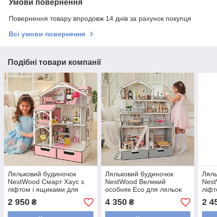
Умови повернення
Повернення товару впродовж 14 днів за рахунок покупця
Всі умови повернення
Подібні товари компанії
Ляльковий будиночок
Ляльковий будиночок
Ляль
NestWood Смарт Хаус з
NestWood Великий
Nest
ліфтом і ящиками для
особняк Eco для ляльок
ліфт
ЛОЛ з меблями Рожевий
Лол + вітальня (kdl003e)
мебл
2 950
4 350
2 4
₴
₴
(kdl01175)