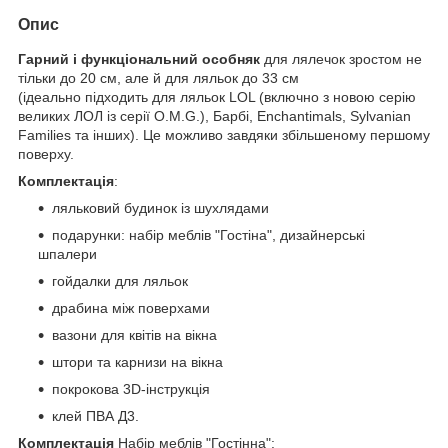
Опис
Гарний і функціональний особняк
для лялечок зростом не
тільки до 20 см, але й для ляльок до 33 см
(ідеально підходить для ляльок LOL (включно з новою серію
великих ЛОЛ із серії O.M.G.), Барбі, Enchantimals, Sylvanian
Families та інших). Це можливо завдяки збільшеному першому
поверху.
Комплектація
:
ляльковий будинок із шухлядами
подарунки: набір меблів "Гостіна", дизайнерські
шпалери
гойдалки для ляльок
драбина між поверхами
вазони для квітів на вікна
штори та карнизи на вікна
покрокова 3D-інструкція
клей ПВА Д3.
Комплектація
Набір меблів "Гостінна":