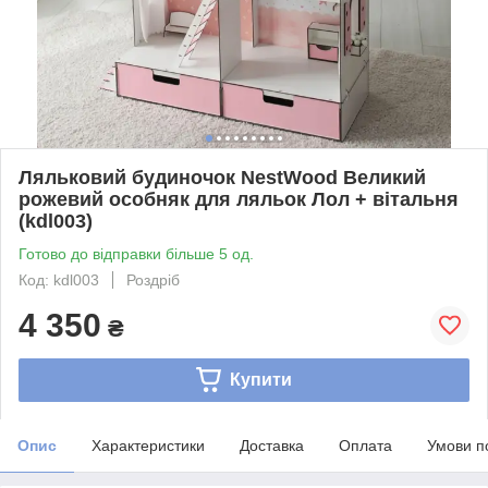
Ляльковий будиночок NestWood Великий
рожевий особняк для ляльок Лол + вітальня
(kdl003)
Готово до відправки більше 5 од.
Код: kdl003
Роздріб
4 350
₴
Купити
Опис
Характеристики
Доставка
Оплата
Умови п