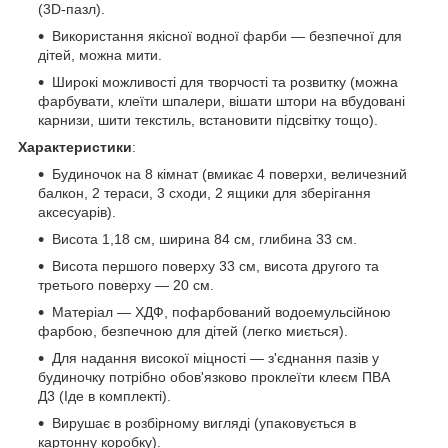
(3D-пазл).
Використання якісної водної фарби — безпечної для
дітей, можна мити.
Широкі можливості для творчості та розвитку (можна
фарбувати, клеїти шпалери, вішати штори на вбудовані
карнизи, шити текстиль, встановити підсвітку тощо).
Характеристики
:
Будиночок на 8 кімнат (вмикає 4 поверхи, величезний
балкон, 2 тераси, 3 сходи, 2 ящики для зберігання
аксесуарів).
Висота 1,18 см, ширина 84 см, глибина 33 см.
Висота першого поверху 33 см, висота другого та
третього поверху — 20 см.
Матеріал — ХДФ, пофарбований водоемульсійною
фарбою, безпечною для дітей (легко миється).
Для надання високої міцності — з'єднання пазів у
будиночку потрібно обов'язково проклеїти клеєм ПВА
Д3 (Іде в комплекті).
Вирушає в розбірному вигляді (упаковується в
картонну коробку).