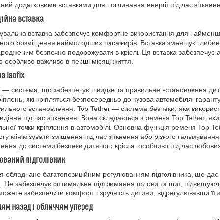
ний додатковими вставками для поглинання енергії під час зіткненн
ійна вставка
вальна вставка забезпечує комфортне використання для найменших
ного розміщення наймолодших пасажирів. Вставка зменшує глибин
родженим безпечно подорожувати в кріслі. Ця вставка забезпечує а
о особливо важливо в перші місяці життя.
а Isofix
 — система, що забезпечує швидке та правильне встановлення дитя
ріплень, які кріпляться безпосередньо до кузова автомобіля, гара
ильного встановлення. Top Tether — система безпеки, яка використо
сидіння під час зіткнення. Вона складається з ременя Top Tether, як
льної точки кріплення в автомобілі. Основна функція ременя Top Tet
огу мінімізувати зміщення під час зіткнення або різкого гальмуванн
ення до системи безпеки дитячого крісла, особливо під час лобових
ований підголівник
я обладнане багатопозиційним регулюванням підголівника, що дає з
. Це забезпечує оптимальне підтримання голови та шиї, підвищуючи 
можете забезпечити комфорт і зручність дитини, відрегулювавши її 
ям назад і обличчям уперед