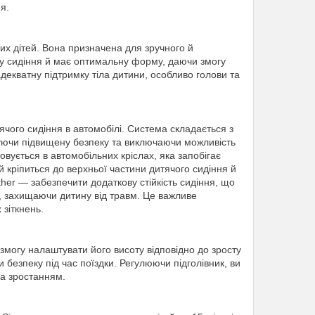
я.
 дітей. Вона призначена для зручного й
у сидіння й має оптимальну форму, даючи змогу
декватну підтримку тіла дитини, особливо голови та
чого сидіння в автомобілі. Система складається з
нтуючи підвищену безпеку та виключаючи можливість
вується в автомобільних кріслах, яка запобігає
ий кріпиться до верхньої частини дитячого сидіння й
her — забезпечити додаткову стійкість сидіння, що
я, захищаючи дитину від травм. Це важливе
 зіткнень.
могу налаштувати його висоту відповідно до зросту
безпеку під час поїздки. Регулюючи підголівник, ви
за зростанням.