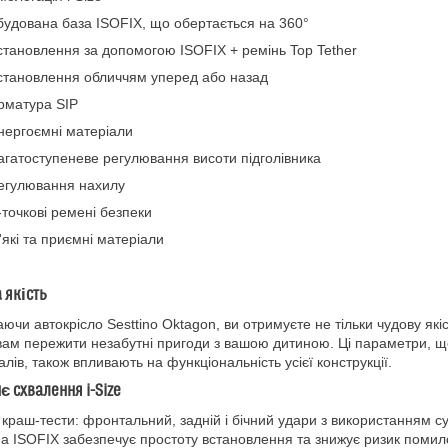
будована база ISOFIX, що обертається на 360°
становлення за допомогою ISOFIX + ремінь Top Tether
становлення обличчям уперед або назад
рматура SIP
нергоємні матеріали
агатоступеневе регулювання висоти підголівника
егулювання нахилу
-точкові ремені безпеки
'які та приємні матеріали
 якість
ючи автокрісло Sesttino Oktagon, ви отримуєте не тільки чудову якіс
вам пережити незабутні пригоди з вашою дитиною. Ці параметри, 
алів, також впливають на функціональність усієї конструкції.
є схвалення i-Size
 краш-тести: фронтальний, задній і бічний удари з використанням 
а ISOFIX забезпечує простоту встановлення та знижує ризик помилок