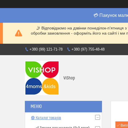
💳 Пакунок мал
🤳 Відповідаємо на дзвінки понеділок-п'ятниця з
обробки замовлення - оформіть його на сайті і 
+380 (99) 121-71-78
+380 (97) 755-48-48
ViShop
🟢 Каталог товарів
✅ Вип