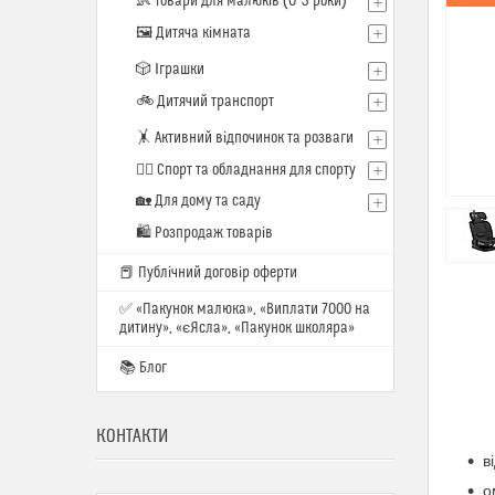
👶 Товари для малюків (0–3 роки)
🖼️ Дитяча кімната
🎲 Іграшки
🚲 Дитячий транспорт
🤸 Активний відпочинок та розваги
🏋️‍♂️ Спорт та обладнання для спорту
🏡 Для дому та саду
🛍 Розпродаж товарів
📕 Публічний договір оферти
✅ «Пакунок малюка», «Виплати 7000 на
дитину», «єЯсла», «Пакунок школяра»
📚 Блог
КОНТАКТИ
в
о