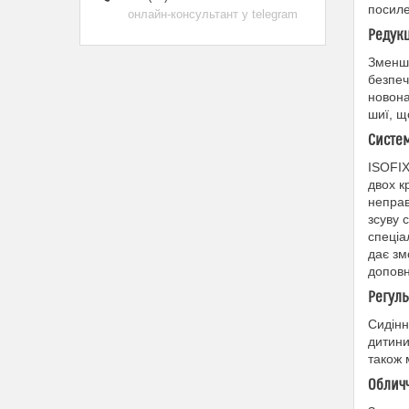
посиле
онлайн-консультант у telegram
Редукц
Зменшу
безпеч
новона
шиї, щ
Систем
ISOFIX
двох к
неправ
зсуву 
спеціа
дає зм
доповн
Регуль
Сидінн
дитини
також 
Обличч