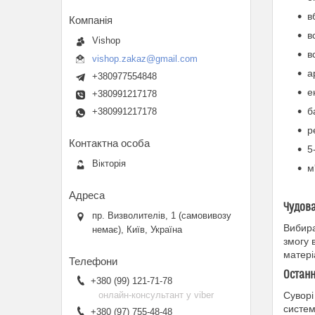
в
в
Vishop
в
vishop.zakaz@gmail.com
а
+380977554848
е
+380991217178
б
+380991217178
р
5
Вікторія
м
Чудова
пр. Визволителів, 1 (самовивозу
Вибира
немає), Київ, Україна
змогу 
матері
Останн
+380 (99) 121-71-78
онлайн-консультант у viber
Суворі
систем
+380 (97) 755-48-48