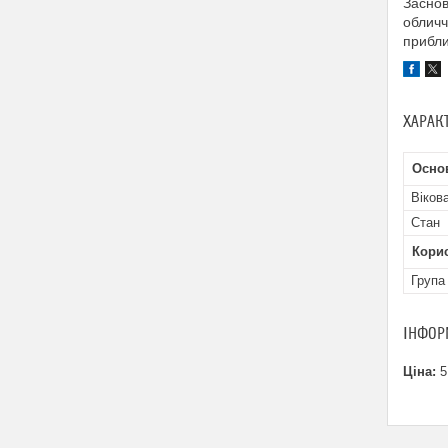
Заснов
обличч
прибли
ХАРАК
Осно
Віков
Стан
Кори
Група
ІНФОР
Ціна:
5