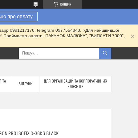
Кошик
но про оплату
hatsapp 0991217178, telegram 0977554848. ⚡️Для найшвидшої
ки. ✅ Приймаємо оплати "ПАКУНОК МАЛЮКА", "ВИПЛАТИ 7000",
 ТА
ДЛЯ ОРГАНІЗАЦІЙ ТА КОРПОРАТИВНИХ
ВІДГУКИ
КЛІЄНТІВ
GON PRO ISOFIX 0-36KG BLACK