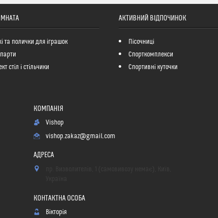
ІМНАТА
АКТИВНИЙ ВІДПОЧИНОК
і та полички для іграшок
Пісочниці
 парти
Спорткомплекси
кт стіл і стільчики
Спортивні куточки
Vishop
vishop.zakaz@gmail.com
пр. Визволителів, 1 (самовивозу немає), Київ,
Україна
Вікторія