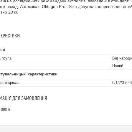
ані на дослідженнях рекомендації експертів, викладені в стандарті 
ям назад. Автокрісло Oktagon Pro i-Size допускає перевезення діте
зно 20 кг.
ТЕРИСТИКИ
вні
а група
Від народж
Новий
стувальницькі характеристики
 автокрісла
0/1/2/3 (0-3
МАЦІЯ ДЛЯ ЗАМОВЛЕННЯ
 890 ₴