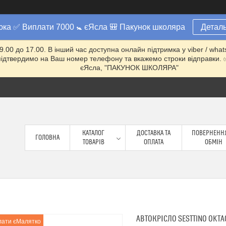
юка ✅ Виплати 7000 🚼 єЯсла 🎒 Пакунок школяра
Деталь
 9.00 до 17.00. В інший час доступна онлайн підтримка у viber / w
ми підтвердимо на Ваш номер телефону та вкажемо строки відправ
єЯсла, "ПАКУНОК ШКОЛЯРА"
КАТАЛОГ
ДОСТАВКА ТА
ПОВЕРНЕННЯ
ГОЛОВНА
ТОВАРІВ
ОПЛАТА
ОБМІН
АВТОКРІСЛО SESTTINO OKTA
лати єМалятко