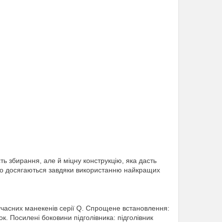
ть збирання, але й міцну конструкцію, яка дасть
що досягаються завдяки використанню найкращих
сучасних манекенів серії Q. Спрощене встановлення:
. Посилені боковини підголівника: підголівник