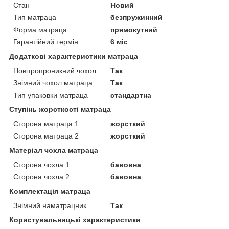
Стан
Новий
Тип матраца
безпружинний
Форма матраца
прямокутний
Гарантійний термін
6 міс
Додаткові характеристики матраца
Повітропроникний чохол
Так
Знімний чохол матраца
Так
Тип упаковки матраца
стандартна
Ступінь жорсткості матраца
Сторона матраца 1
жорсткий
Сторона матраца 2
жорсткий
Матеріал чохла матраца
Сторона чохла 1
бавовна
Сторона чохла 2
бавовна
Комплектація матраца
Знімний наматрацник
Так
Користувальницькі характеристики