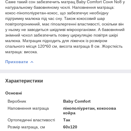
Саме такий сон забезпечить матрац Baby Comfort Соня No8 у
натуральному бавовняному чохлі. Наповнення матраца:
кокос-пінополіуретан-кокос, що забезпечує необхідну
підтримку малюка під час сну. Також кокосовий шар
повітропроникний, має гіпоалергенні властивості, оскільки він
у ньому не заводиться шкідливі мікроорганізми. А бавовняний
знімний чохол забезпечить повну циркуляцію повітря шкірі
малюка. Матрацик підходить для ліжечок із розміром
спального місця 120*60 см, висота матраца 8 см. Жорсткість
матраца: висока.
Приховати
Характеристики
Основні
Виробник
Baby Comfort
Наповнення матраца
пінополіуретан, кокосова
койра
Ортопедичні властивості
Так
Розмір матраца, см
60х120