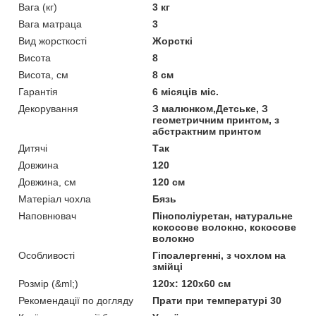
Вага (кг)
3 кг
Вага матраца
3
Вид жорсткості
Жорсткі
Висота
8
Висота, см
8 см
Гарантія
6 місяців міс.
Декорування
З малюнком,Детське, З
геометричним принтом, з
абстрактним принтом
Дитячі
Так
Довжина
120
Довжина, см
120 см
Матеріал чохла
Бязь
Наповнювач
Пінополіуретан, натуральне
кокосове волокно, кокосове
волокно
Особливості
Гіпоалергенні, з чохлом на
змійці
Розмір (&ml;)
120х: 120х60 см
Рекомендації по догляду
Прати при температурі 30