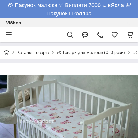
💳 Пакунок малюка ✅ Виплати 7000 🚼 єЯсла 🎒
Пакунок школяра
ViShop
Каталог товарів
👶 Товари для малюків (0–3 роки)
🌙