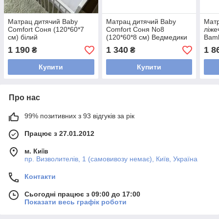
Матрац дитячий Baby
Матрац дитячий Baby
Матр
Comfort Соня (120*60*7
Comfort Соня No8
ліже
см) білий
(120*60*8 см) Ведмедики
Bamb
бежеві
1 190
1 340
1 8
₴
₴
Купити
Купити
Про нас
99% позитивних з 93 відгуків за рік
Працює з 27.01.2012
м. Київ
пр. Визволителів, 1 (самовивозу немає), Київ, Україна
Контакти
Сьогодні працює з 09:00 до 17:00
Показати весь графік роботи