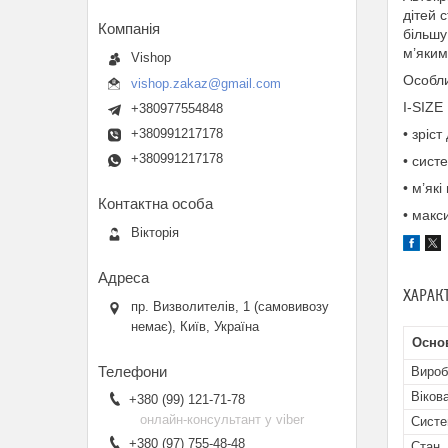
дітей 
більшу
м’яким
Vishop
Особли
vishop.zakaz@gmail.com
I-SIZE
+380977554848
+380991217178
• зріс
+380991217178
• сист
• м’які
• макс
Вікторія
ХАРАК
пр. Визволителів, 1 (самовивозу
немає), Київ, Україна
Осно
Вироб
Віков
+380 (99) 121-71-78
онлайн-консультант у viber
Систе
+380 (97) 755-48-48
Стан