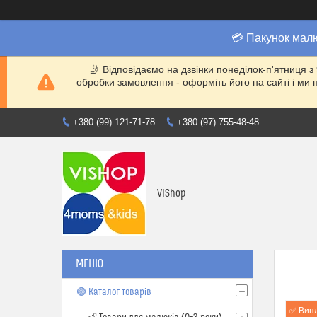
💳 Пакунок мал
🤳 Відповідаємо на дзвінки понеділок-п'ятниця з
обробки замовлення - оформіть його на сайті і 
+380 (99) 121-71-78
+380 (97) 755-48-48
ViShop
🟢 Каталог товарів
✅ Вип