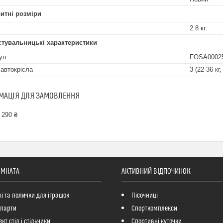
итні розміри
2.8 кг
стувальницькі характеристики
ул
FOSA0002
 автокрісла
3 (22-36 кг,
МАЦІЯ ДЛЯ ЗАМОВЛЕННЯ
 290 ₴
ІМНАТА
АКТИВНИЙ ВІДПОЧИНОК
і та полички для іграшок
Пісочниці
 парти
Спорткомплекси
кт стіл і стільчики
Спортивні куточки