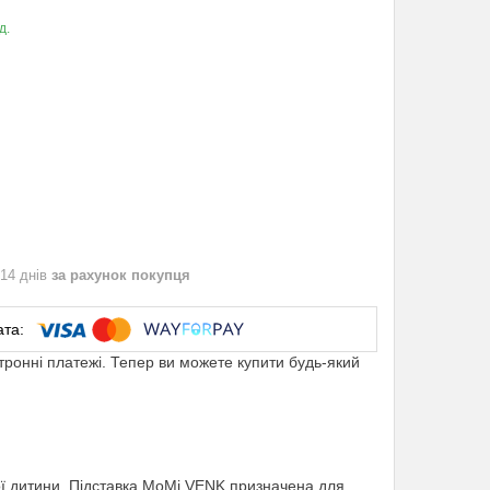
д.
 14 днів
за рахунок покупця
ктронні платежі. Тепер ви можете купити будь-який
ої дитини. Підставка MoMi VENK призначена для