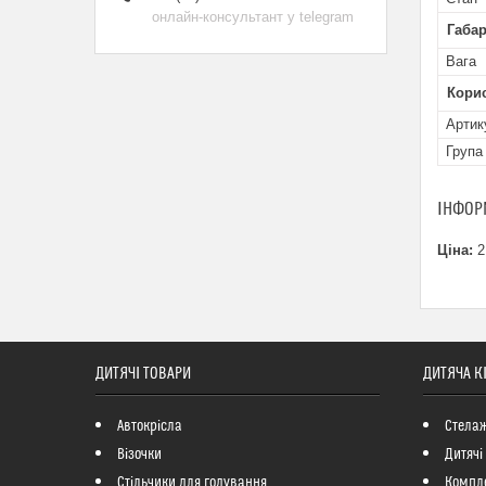
онлайн-консультант у telegram
Габар
Вага
Кори
Артик
Група
ІНФОР
Ціна:
2
ДИТЯЧІ ТОВАРИ
ДИТЯЧА К
Автокрісла
Стелаж
Візочки
Дитячі
Стільчики для годування
Компле