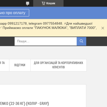
Кошик
но про оплату
hatsapp 0991217178, telegram 0977554848. ⚡️Для найшвидшої
ки. ✅ Приймаємо оплати "ПАКУНОК МАЛЮКА", "ВИПЛАТИ 7000",
 ТА
ДЛЯ ОРГАНІЗАЦІЙ ТА КОРПОРАТИВНИХ
ВІДГУКИ
КЛІЄНТІВ
NKO (22-36 КГ) (КОЛІР - GRAY)