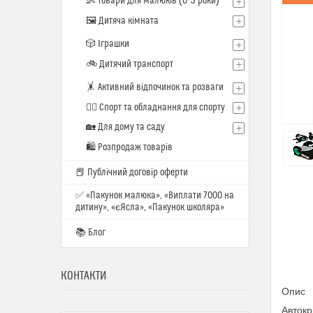
👶 Товари для малюків (0–3 роки)
🖼️ Дитяча кімната
🎲 Іграшки
🚲 Дитячий транспорт
🤸 Активний відпочинок та розваги
🏋️‍♂️ Спорт та обладнання для спорту
🏡 Для дому та саду
🛍 Розпродаж товарів
📕 Публічний договір оферти
✅ «Пакунок малюка», «Виплати 7000 на
дитину», «єЯсла», «Пакунок школяра»
📚 Блог
КОНТАКТИ
Опис
Автокр