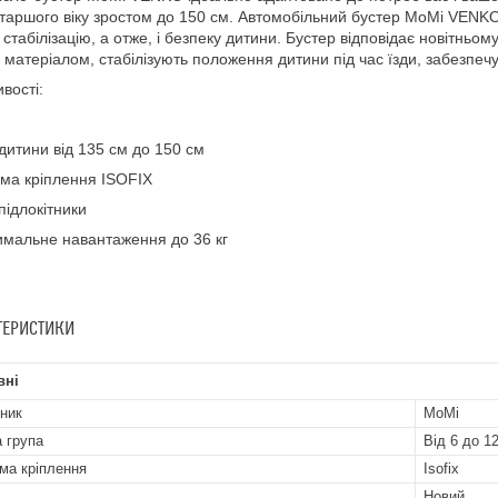
старшого віку зростом до 150 см. Автомобільний бустер MoMi VENKO
 стабілізацію, а отже, і безпеку дитини. Бустер відповідає новітньому
 матеріалом, стабілізують положення дитини під час їзди, забезпе
вості:
т дитини від 135 см до 150 см
ема кріплення ISOFIX
 підлокітники
имальне навантаження до 36 кг
ТЕРИСТИКИ
вні
ник
MoMi
а група
Від 6 до 12
ма кріплення
Isofix
Новий