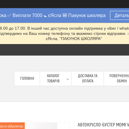
юка ✅ Виплати 7000 🚼 єЯсла 🎒 Пакунок школяра
Деталь
 9.00 до 17.00. В інший час доступна онлайн підтримка у viber / w
ми підтвердимо на Ваш номер телефону та вкажемо строки відправ
єЯсла, "ПАКУНОК ШКОЛЯРА"
КАТАЛОГ
ДОСТАВКА ТА
ПОВЕРНЕННЯ
ГОЛОВНА
ТОВАРІВ
ОПЛАТА
ОБМІН
АВТОКРІСЛО-БУСТЕР MOMI VE
лати єМалятко