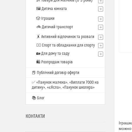
👶 Товари для малюків (0–3 роки)
🖼️ Дитяча кімната
🎲 Іграшки
🚲 Дитячий транспорт
🤸 Активний відпочинок та розваги
🏋️‍♂️ Спорт та обладнання для спорту
🏡 Для дому та саду
🛍 Розпродаж товарів
📕 Публічний договір оферти
✅ «Пакунок малюка», «Виплати 7000 на
дитину», «єЯсла», «Пакунок школяра»
📚 Блог
КОНТАКТИ
Іграшк
можно 