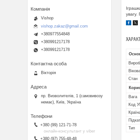
Іграшк
увагу.
Vishop
vishop.zakaz@gmail.com
+380977554848
ХАРАК
+380991217178
+380991217178
Осно
Вироб
Віков
Вікторія
Стан
Кори
пр. Визволителів, 1 (самовивозу
Вага
немає), Київ, Україна
Код 
Країн
Підка
+380 (99) 121-71-78
Тип
онлайн-консультант у viber
+380 (97) 755-48-48