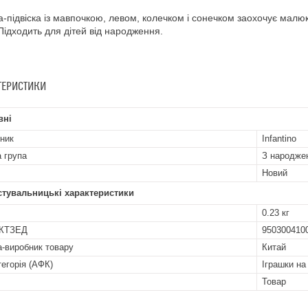
а-підвіска із мавпочкою, левом, колечком і сонечком заохочує малюк
 Підходить для дітей від народження.
ТЕРИСТИКИ
вні
ник
Infantino
а група
З народже
Новий
стувальницькі характеристики
0.23 кг
УКТЗЕД
950300410
а-виробник товару
Китай
тегорія (АФК)
Іграшки на
Товар