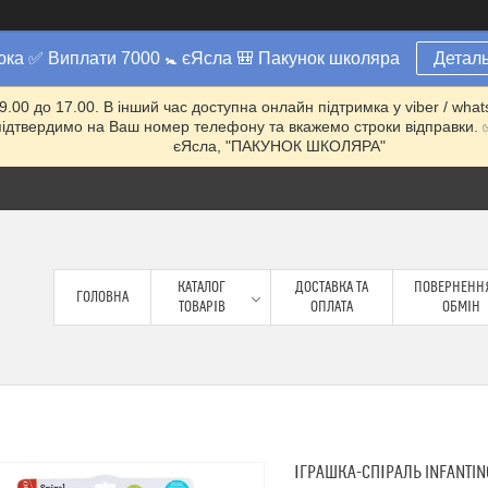
юка ✅ Виплати 7000 🚼 єЯсла 🎒 Пакунок школяра
Деталь
 9.00 до 17.00. В інший час доступна онлайн підтримка у viber / w
ми підтвердимо на Ваш номер телефону та вкажемо строки відправ
єЯсла, "ПАКУНОК ШКОЛЯРА"
КАТАЛОГ
ДОСТАВКА ТА
ПОВЕРНЕННЯ
ГОЛОВНА
ТОВАРІВ
ОПЛАТА
ОБМІН
ІГРАШКА-СПІРАЛЬ INFANTIN