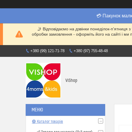
💳 Пакунок мал
🤳 Відповідаємо на дзвінки понеділок-п'ятниця з
обробки замовлення - оформіть його на сайті і 
+380 (99) 121-71-78
+380 (97) 755-48-48
ViShop
🟢 Каталог товарів