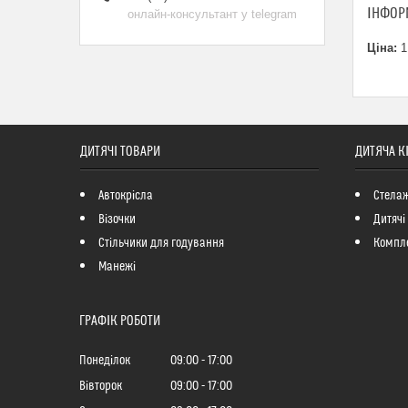
ІНФОР
онлайн-консультант у telegram
Ціна:
1
ДИТЯЧІ ТОВАРИ
ДИТЯЧА К
Автокрісла
Стелаж
Візочки
Дитячі
Стільчики для годування
Компле
Манежі
ГРАФІК РОБОТИ
Понеділок
09:00
17:00
Вівторок
09:00
17:00