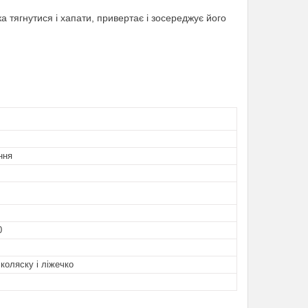
а тягнутися і хапати, привертає і зосереджує його
ння
0
 коляску і ліжечко