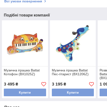
Всі умови повернення
Подібні товари компанії
Музична іграшка Battat
Музична іграшка Battat
Розв
Котофон (BX1025Z)
Пес-гітарист (BX1206Z)
Batt
(BX1
3 495
3 195
1 0
₴
₴
Купити
Купити