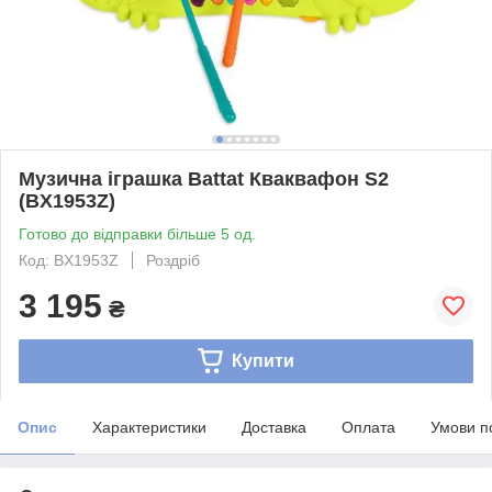
Музична іграшка Battat Кваквафон S2
(BX1953Z)
Готово до відправки більше 5 од.
Код: BX1953Z
Роздріб
3 195
₴
Купити
Опис
Характеристики
Доставка
Оплата
Умови п