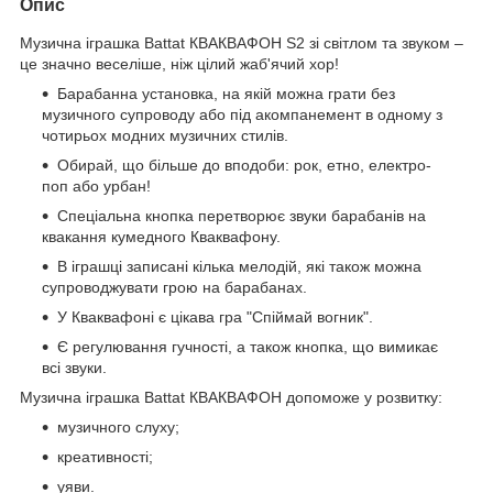
Опис
Музична іграшка Battat КВАКВАФОН S2 зі світлом та звуком –
це значно веселіше, ніж цілий жаб'ячий хор!
Барабанна установка, на якій можна грати без
музичного супроводу або під акомпанемент в одному з
чотирьох модних музичних стилів.
Обирай, що більше до вподоби: рок, етно, електро-
поп або урбан!
Спеціальна кнопка перетворює звуки барабанів на
квакання кумедного Кваквафону.
В іграшці записані кілька мелодій, які також можна
супроводжувати грою на барабанах.
У Кваквафоні є цікава гра "Спіймай вогник".
Є регулювання гучності, а також кнопка, що вимикає
всі звуки.
Музична іграшка Battat КВАКВАФОН допоможе у розвитку:
музичного слуху;
креативності;
уяви.