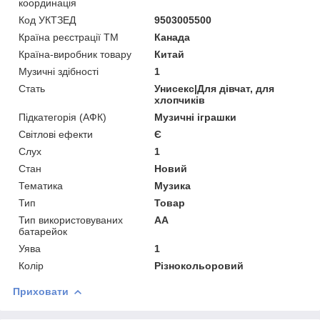
координація
Код УКТЗЕД
9503005500
Країна реєстрації ТМ
Канада
Країна-виробник товару
Китай
Музичні здібності
1
Стать
Унисекс|Для дівчат, для
хлопчиків
Підкатегорія (АФК)
Музичні іграшки
Світлові ефекти
Є
Слух
1
Стан
Новий
Тематика
Музика
Тип
Товар
Тип використовуваних
AA
батарейок
Уява
1
Колір
Різнокольоровий
Приховати