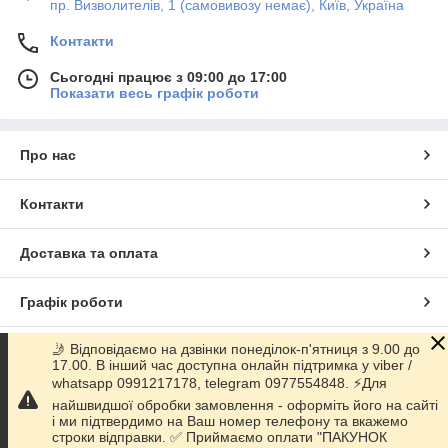
пр. Визволителів, 1 (самовивозу немає), Київ, Україна
Контакти
Сьогодні працює з 09:00 до 17:00
Показати весь графік роботи
Про нас
Контакти
Доставка та оплата
Графік роботи
🤳 Відповідаємо на дзвінки понеділок-п'ятниця з 9.00 до
Повна версія сайту
17.00. В інший час доступна онлайн підтримка у viber /
whatsapp 0991217178, telegram 0977554848. ⚡️Для
Сайт створено на маркетплейсі
Prom.ua
найшвидшої обробки замовлення - оформіть його на сайті
і ми підтвердимо на Ваш номер телефону та вкажемо
строки відправки. ✅ Приймаємо оплати "ПАКУНОК