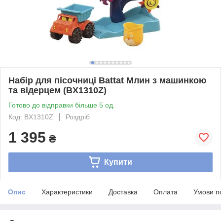
Набір для пісочниці Battat Млин з машинкою
та відерцем (BX1310Z)
Готово до відправки більше 5 од.
Код: BX1310Z
Роздріб
1 395
₴
Купити
Опис
Характеристики
Доставка
Оплата
Умови п