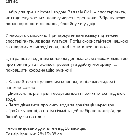
Опис
Набір для гри з піском і водою Battat МЛИН – спостерігайте,
як вода спускається донизу через перешкоди. Зібрану вежу
легко перенести до ванни, басейну чи у двір.
У наборі є самоскид. Припаркуйте вантажівку під вежею і
спостерігайте, як вода ллється! Потім скористайтеся чашкою
із отворами у вигляді сови, щоб полити все навколо.
Ця іграшка з водяним колесом допомагає малюкам дізнатися
про причину та наслідок, розвинути дрібну моторику та
покращити координацію руки-очі.
- Хлюпайтеся з іграшковим млином, міні-самоскидом і
чашкою-совою.
- Дивіться, як різні рівні обертаються і нахиляються під дією
води.
- Легко дізнатися про силу води та гравітації через гру.
- Грайте у ванні, а потім візьміть цей набір на подвір’я, до
басейну чи на пляж!
Рекомендовано для дітей від 18 місяців.
Розмір іграшки: 28х15х38 см.