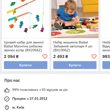
Ігровий набір для ванної
Набір машинок Battat
Набі
Battat Магнітна рибалка
Забавний автопарк 4 шт.
Віде
змінює колір (BX2056Z)
(BX1995Z)
аксе
2 094
2 493
993
₴
₴
Купити
Купити
Про нас
99% позитивних з 93 відгуків за рік
Працює з 27.01.2012
м. Київ