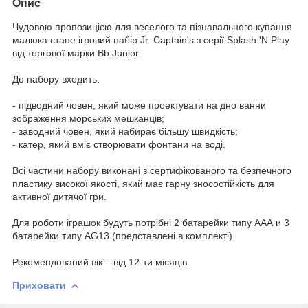
Опис
Чудовою пропозицією для веселого та пізнавального купання
малюка стане ігровий набір Jr. Captain's з серії Splash 'N Play
від торгової марки Bb Junior.
До набору входить:
- підводний човен, який може проектувати на дно ванни
зображення морських мешканців;
- заводний човен, який набирає більшу швидкість;
- катер, який вміє створювати фонтани на воді.
Всі частини набору виконані з сертифікованого та безпечного
пластику високої якості, який має гарну зносостійкість для
активної дитячої гри.
Для роботи іграшок будуть потрібні 2 батарейки типу АAА и 3
батарейки типу AG13 (представлені в комплекті).
Рекомендований вік – від 12-ти місяців.
Приховати