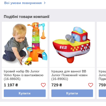
Всі умови повернення
Подібні товари компанії
Ігровий набір Bb Junior
Іграшка для ванної BB
Ігра
Volvo Кран із вантажівкою
Junior Пожежний човен
Juni
(16-88605)
(16-89061)
Підв
зі с
1 197
729
759
₴
₴
Купити
Купити