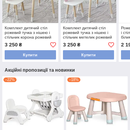
Комплект дитячий стіл
Комплект дитячий стіл
Роже
рожевий тучка з нішею і
рожевий тучка з нішею і
і ст
стільчик корона рожевий
стільчик метелик рожевий
біли
81410
23412
дитя
3 250
3 250
2 1
₴
₴
Купити
Купити
Акційні пропозиції та новинки
–22%
–18%