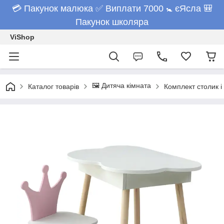
💳 Пакунок малюка ✅ Виплати 7000 🚼 єЯсла 🎒
Пакунок школяра
ViShop
🖼️ Дитяча кімната
Каталог товарів
Комплект столик і 