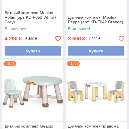
Дитячий комплект Mealux
Robin (арт. KD-F051 White /
Дитячий комплект Mealux
Grey)
Peppa (арт. KD-F042 Orange)
В наявності
В наявності
4 290
3 590
₴
₴
5 490 ₴
4 390 ₴
Купити
Купити
–18%
–17%
Дитячий комплект Mealux
Дитячий комплект із двома