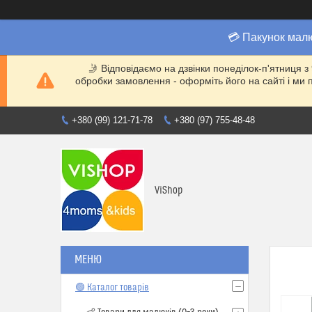
💳 Пакунок мал
🤳 Відповідаємо на дзвінки понеділок-п'ятниця з
обробки замовлення - оформіть його на сайті і 
+380 (99) 121-71-78
+380 (97) 755-48-48
ViShop
🟢 Каталог товарів