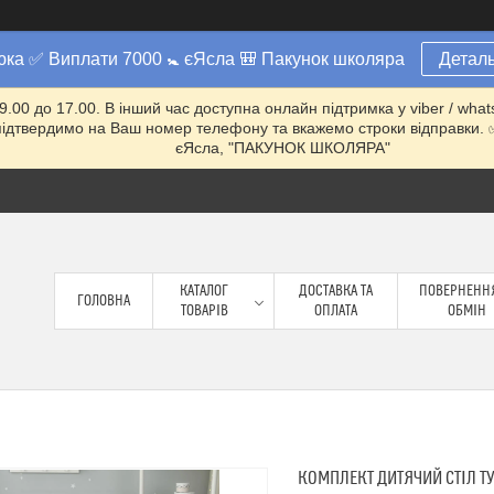
юка ✅ Виплати 7000 🚼 єЯсла 🎒 Пакунок школяра
Деталь
 9.00 до 17.00. В інший час доступна онлайн підтримка у viber / w
ми підтвердимо на Ваш номер телефону та вкажемо строки відправ
єЯсла, "ПАКУНОК ШКОЛЯРА"
КАТАЛОГ
ДОСТАВКА ТА
ПОВЕРНЕННЯ
ГОЛОВНА
ТОВАРІВ
ОПЛАТА
ОБМІН
КОМПЛЕКТ ДИТЯЧИЙ СТІЛ ТУ