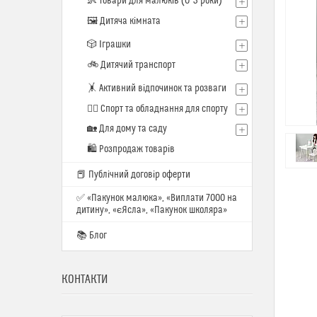
👶 Товари для малюків (0–3 роки)
🖼️ Дитяча кімната
🎲 Іграшки
🚲 Дитячий транспорт
🤸 Активний відпочинок та розваги
🏋️‍♂️ Спорт та обладнання для спорту
🏡 Для дому та саду
🛍 Розпродаж товарів
📕 Публічний договір оферти
✅ «Пакунок малюка», «Виплати 7000 на
дитину», «єЯсла», «Пакунок школяра»
📚 Блог
КОНТАКТИ