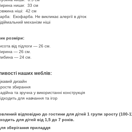
ирина ниши: 33 см
овжина ніші: 42 см
арба: Екофарба. Не викликає алергії в діток
ідіймальний механізм ніші
чик розміри:
исота від підлоги — 26 см.
ирина — 26 см.
либина — 24 см.
ивості наших меблів:
ікавий дизайн
росте збирання
адійна та зручна у використанні конструкція
ідходить для навчання та ігор
влений відповідно до гостини для дітей 1 групи зросту (100-1
одить для дітей від 1,5 до 7 років.
для зберігання приладдя