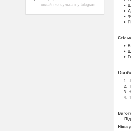
онлайн-консультант у telegram
Ш
Д
Ф
П
Стіль
В
Ш
Г
Особл
Ц
П
Н
П
Вигото
⠀ Підх
Ніша 