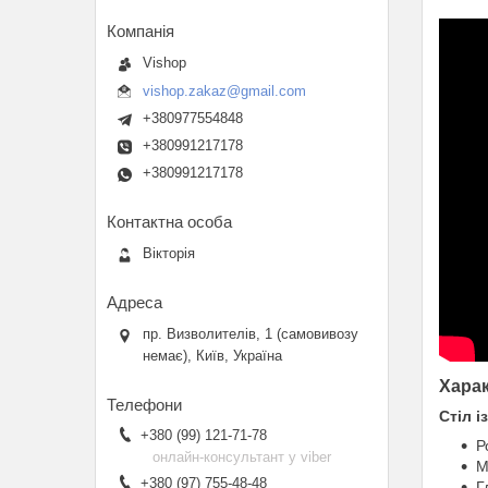
Vishop
vishop.zakaz@gmail.com
+380977554848
+380991217178
+380991217178
Вікторія
пр. Визволителів, 1 (самовивозу
немає), Київ, Україна
Харак
Стіл і
+380 (99) 121-71-78
Р
онлайн-консультант у viber
М
+380 (97) 755-48-48
Г