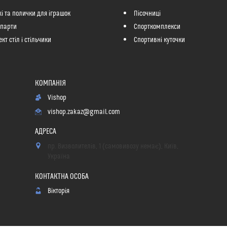
і та полички для іграшок
Пісочниці
 парти
Спорткомплекси
кт стіл і стільчики
Спортивні куточки
Vishop
vishop.zakaz@gmail.com
пр. Визволителів, 1 (самовивозу немає), Київ,
Україна
Вікторія