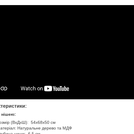
теристики:
з нішею:
озмір (ВхДхШ): 54х68х50 см
атеріал: Натуральне дерево та МДФ
лубина ниши: 6.5 см