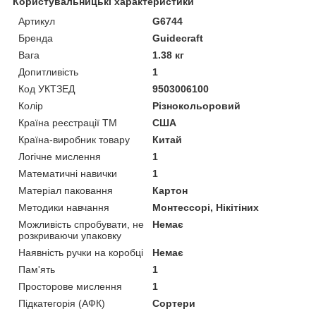
Користувальницькі характеристики
Артикул
G6744
Бренда
Guidecraft
Вага
1.38 кг
Допитливість
1
Код УКТЗЕД
9503006100
Колір
Різнокольоровий
Країна реєстрації ТМ
США
Країна-виробник товару
Китай
Логічне мислення
1
Математичні навички
1
Матеріал паковання
Картон
Методики навчання
Монтессорі, Нікітіних
Можливість спробувати, не
Немає
розкриваючи упаковку
Наявність ручки на коробці
Немає
Пам'ять
1
Просторове мислення
1
Підкатегорія (АФК)
Сортери