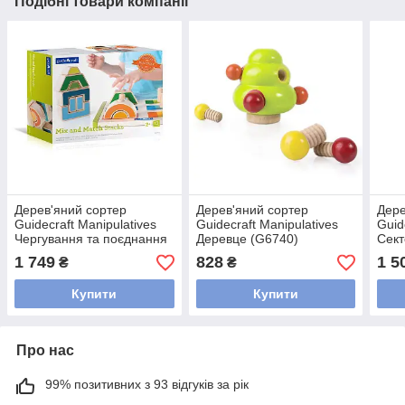
Подібні товари компанії
Дерев'яний сортер
Дерев'яний сортер
Дере
Guidecraft Manipulatives
Guidecraft Manipulatives
Guid
Чергування та поєднання
Деревце (G6740)
Сект
(G6735)
1 749
828
1 5
₴
₴
Купити
Купити
Про нас
99% позитивних з 93 відгуків за рік