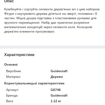
Опис
Комбінуйте і сортуйте сегменти дерев'яних кіл з цим набором.
Фігури з каучукового дерева діляться на чверті, половини і 8
частин. Міцна дошка-підставка з пластиковими ручками для
зручного переміщення. Набір дає практичне розуміння
математичних концепцій через сегменти кола. Кольорові
дерев'яні елементи прогумовані.
Характеристики
Основні
Виробник
Guidecraft
Матеріал
Дерево
Користувальницькі характеристики
Артикул
G6746
Бренда
Guidecraft
Вага
1.12 кг