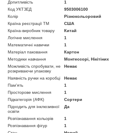
Допитливість
1
Код УКТЗЕД
9503006100
Колір
Різнокольоровий
Країна реєстрації ТМ
США
Країна-виробник товару
Китай
Логічне мислення
1
Математичні навички
1
Матеріал паковання
Картон
Методики навчання
Монтессорі, Нікітіних
Можливість спробувати, не
Немає
розкриваючи упаковку
Наявність ручки на коробці
Немає
Пам'ять
1
Просторове мислення
1
Підкатегорія (АФК)
Сортери
Підходить для інклюзивної
Да
освіти
Розпізнавання кольорів
1
Розпізнавання фігур
1
Стан
Новий