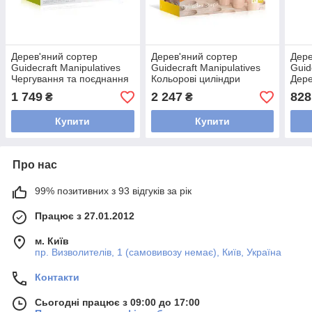
Дерев'яний сортер
Дерев'яний сортер
Дере
Guidecraft Manipulatives
Guidecraft Manipulatives
Guid
Чергування та поєднання
Кольорові циліндри
Дере
(G6735)
(G6734)
1 749
2 247
828
₴
₴
Купити
Купити
Про нас
99% позитивних з 93 відгуків за рік
Працює з 27.01.2012
м. Київ
пр. Визволителів, 1 (самовивозу немає), Київ, Україна
Контакти
Сьогодні працює з 09:00 до 17:00