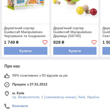
Дерев'яний сортер
Дерев'яний сортер
Дере
Guidecraft Manipulatives
Guidecraft Manipulatives
Guid
Чергування та поєднання
Деревце (G6740)
Сект
(G6735)
1 749
828
1 5
₴
₴
Купити
Купити
Про нас
99% позитивних з 93 відгуків за рік
Працює з 27.01.2012
м. Київ
пр. Визволителів, 1 (самовивозу немає), Київ, Україна
Контакти