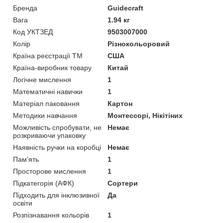
Бренда
Guidecraft
Вага
1.94 кг
Код УКТЗЕД
9503007000
Колір
Різнокольоровий
Країна реєстрації ТМ
США
Країна-виробник товару
Китай
Логічне мислення
1
Математичні навички
1
Матеріал паковання
Картон
Методики навчання
Монтессорі, Нікітіних
Можливість спробувати, не
Немає
розкриваючи упаковку
Наявність ручки на коробці
Немає
Пам'ять
1
Просторове мислення
1
Підкатегорія (АФК)
Сортери
Підходить для інклюзивної
Да
освіти
Розпізнавання кольорів
1