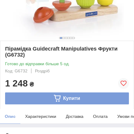
Пірамідка Guidecraft Manipulatives Фрукти
(G6732)
Готово до відправки більше 5 од.
Код: G6732
Роздріб
1 248
₴
Купити
Опис
Характеристики
Доставка
Оплата
Умови п