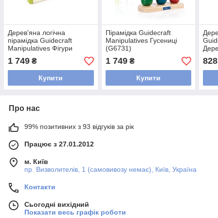
Дерев'яна логічна
Пірамідка Guidecraft
Дере
пірамідка Guidecraft
Manipulatives Гусениці
Guid
Manipulatives Фігури
(G6731)
Дере
геометрії (G6738)
1 749
1 749
828
₴
₴
Купити
Купити
Про нас
99% позитивних з 93 відгуків за рік
Працює з 27.01.2012
м. Київ
пр. Визволителів, 1 (самовивозу немає), Київ, Україна
Контакти
Сьогодні вихідний
Показати весь графік роботи