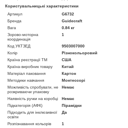
Користувальницькі характеристики
Артикул
G6732
Бренда
Guidecraft
Вага
0.84 кг
Зорово-моторна
1
координація
Код УКТЗЕД
9503007000
Колір
Різнокольоровий
Країна реєстрації ТМ
США
Країна-виробник товару
Китай
Матеріал паковання
Картон
Методики навчання
Монтессорі
Можливість спробувати, не
Немає
розкриваючи упаковку
Наявність ручки на коробці
Немає
Підкатегорія (АФК)
Пірамідки
Підходить для інклюзивної
Да
освіти
Розпізнавання кольорів
1