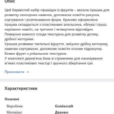
Опис
Цей барвистий набір пірамідок із фруктів – весела іграшка для
розвитку сенсорних навичок, допомагає освоїти рахунок,
сортування і розпізнавання форм. Красиво оформлена
іграшка складається з пластикових апельсина, яблука і груші,
нарізаних навпіл, на третини і четвертини відповідно.
Поверхня кожного плода текстурна для розвитку дотику,
дрібної моторики.
Іграшка розвиває тактильні відчуття, зміцнює дрібну моторику,
навички сортування, допоможе освоїти основи підрахунку.
Кожен фрукт з унікальною текстурою.
У комплекті дерев'яна база зі стрижнями для нанизування
м'яких пластикових текстур і зручного зберігання гри.
Приховати
Характеристики
Основні
Виробник
Guidecraft
Матеріал
Дерево