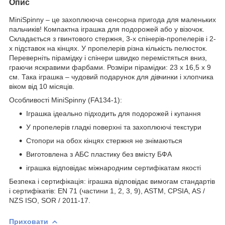
Опис
MiniSpinny – це захоплююча сенсорна пригода для маленьких
пальчиків! Компактна іграшка для подорожей або у візочок.
Складається з гвинтового стержня, 3-х спінерів-пропелерів і 2-
х підставок на кінцях. У пропелерів різна кількість пелюсток.
Переверніть пірамідку і спінери швидко перемістяться вниз,
граючи яскравими фарбами. Розміри пірамідки: 23 х 16,5 х 9
см. Така іграшка – чудовий подарунок для дівчинки і хлопчика
віком від 10 місяців.
Особливості MiniSpinny (FA134-1):
Іграшка ідеально підходить для подорожей і купання
У пропелерів гладкі поверхні та захоплюючі текстури
Стопори на обох кінцях стержня не знімаються
Виготовлена з АБС пластику без вмісту БФА
іграшка відповідає міжнародним сертифікатам якості
Безпека і сертифікація: іграшка відповідає вимогам стандартів
і сертифікатів: EN 71 (частини 1, 2, 3, 9), ASTM, CPSIA, AS /
NZS ISO, SOR / 2011-17.
Приховати