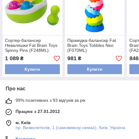
Сортер-балансир
Пірамідка-балансир Fat
Сорт
Неваляшки Fat Brain Toys
Brain Toys Tobbles Neo
Brai
Spinny Pins (F248ML)
(F070ML)
(FA2
1 089
981
846
₴
₴
Купити
Купити
Про нас
99% позитивних з 93 відгуків за рік
Працює з 27.01.2012
м. Київ
пр. Визволителів, 1 (самовивозу немає), Київ, Україна
Контакти