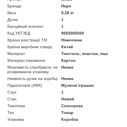
Бренда
Hape
Вага
0.28 кг
Дотик
1
Емоційний інтелект
1
Код УКТЗЕД
9503005500
Країна реєстрації ТМ
Німеччина
Країна-виробник товару
Китай
Матеріал
Текстиль, пластик, інші
Матеріал паковання
Картон
Можливість спробувати, не
Немає
розкриваючи упаковку
Наявність ручки на коробці
Немає
Підкатегорія (АФК)
Музичні іграшки
Слух
1
Стан
Новий
Тематика
Сенсорика
Тип
Товар
Упаковка
Коробка