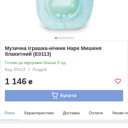
Музична іграшка-нічник Hape Мишеня
блакитний (E0113)
Готово до відправки більше 5 од.
Код: E0113
Роздріб
1 146
₴
Купити
Опис
Характеристики
Доставка
Оплата
Умови п