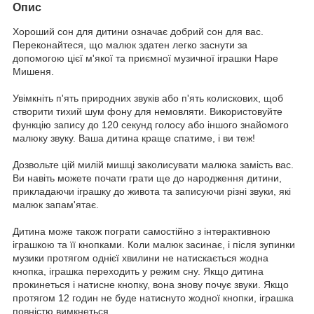
Опис
Хороший сон для дитини означає добрий сон для вас.
Переконайтеся, що малюк здатен легко заснути за
допомогою цієї м'якої та приємної музичної іграшки Hape
Мишеня.
Увімкніть п'ять природних звуків або п'ять колискових, щоб
створити тихий шум фону для немовляти. Використовуйте
функцію запису до 120 секунд голосу або іншого знайомого
малюку звуку. Ваша дитина краще спатиме, і ви теж!
Дозвольте цій милій мишці заколисувати малюка замість вас.
Ви навіть можете почати грати ще до народження дитини,
прикладаючи іграшку до живота та записуючи різні звуки, які
малюк запам'ятає.
Дитина може також пограти самостійно з інтерактивною
іграшкою та її кнопками. Коли малюк засинає, і після зупинки
музики протягом однієї хвилини не натискається жодна
кнопка, іграшка переходить у режим сну. Якщо дитина
прокинеться і натисне кнопку, вона знову почує звуки. Якщо
протягом 12 годин не буде натиснуто жодної кнопки, іграшка
повністю вимкнеться.