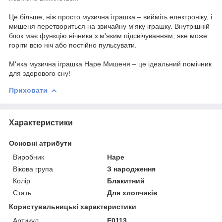
Це більше, ніж просто музична іграшка – вийміть електроніку, і
мишеня перетвориться на звичайну м'яку іграшку. Внутрішній
блок має функцію нічника з м'яким підсвічуванням, яке може
горіти всю ніч або постійно пульсувати.
М'яка музична іграшка Hape Мишеня – це ідеальний помічник
для здорового сну!
Приховати
Характеристики
Основні атрибути
Виробник
Hape
Вікова група
З народження
Колір
Блакитний
Стать
Для хлопчиків
Користувальницькі характеристики
Артикул
E0113