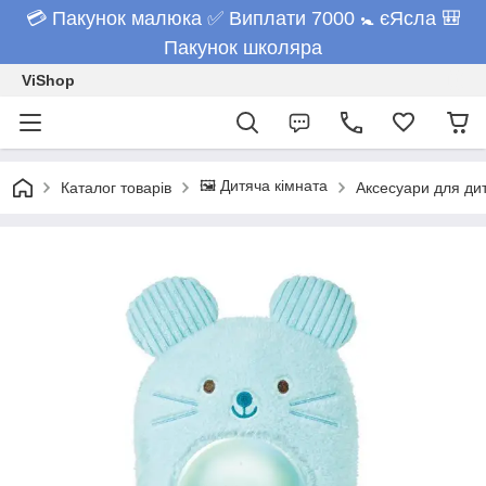
💳 Пакунок малюка ✅ Виплати 7000 🚼 єЯсла 🎒
Пакунок школяра
ViShop
🖼️ Дитяча кімната
Каталог товарів
Аксесуари для дит