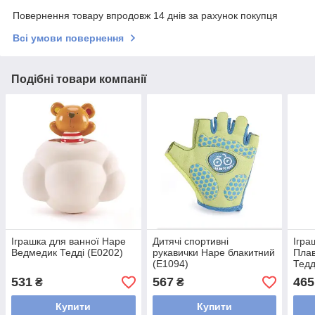
Повернення товару впродовж 14 днів за рахунок покупця
Всі умови повернення
Подібні товари компанії
Іграшка для ванної Hape
Дитячі спортивні
Ігра
Ведмедик Тедді (E0202)
рукавички Hape блакитний
Плав
(E1094)
Тедд
531
567
465
₴
₴
Купити
Купити