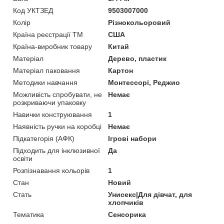
Код УКТЗЕД
9503007000
Колір
Різнокольоровий
Країна реєстрації ТМ
США
Країна-виробник товару
Китай
Матеріал
Дерево, пластик
Матеріал паковання
Картон
Методики навчання
Монтессорі, Реджио
Можливість спробувати, не
Немає
розкриваючи упаковку
Навички конструювання
1
Наявність ручки на коробці
Немає
Підкатегорія (АФК)
Ігрові набори
Підходить для інклюзивної
Да
освіти
Розпізнавання кольорів
1
Стан
Новий
Стать
Унисекс|Для дівчат, для
хлопчиків
Тематика
Сенсорика