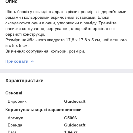
Опис
Шість блоків у вигляді квадратів різних розмірів із дерев'яними
рамами і кольоровими акриловими вставками. Блоки
складаються один в один, утворюючи піраміду. Тренуйте
навички сортування, чергування, створюйте оригінальні
барвисті конструкції.
Розміри найбільшого квадрата 17,8 х 17,8 х 5 см, найменшого
5 х 5 х 5 см.
Вивчення: сортування, кольори, розміри.
Приховати
Характеристики
Основні
Виробник
Guidecraft
Користувальницькі характеристики
Артикул
G5066
Бренда
Guidecraft
Вага
1.44 кг