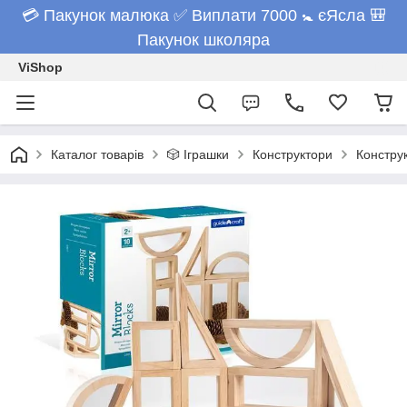
💳 Пакунок малюка ✅ Виплати 7000 🚼 єЯсла 🎒
Пакунок школяра
ViShop
Каталог товарів
🎲 Іграшки
Конструктори
Конструк