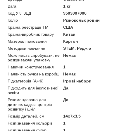
Вага
1 кг
Код УКТЗЕД
9503007000
Колір
Різнокольоровий
Країна реєстрації ТМ
США
Країна-виробник товару
Китай
Матеріал паковання
Картон
Методики навчання
STEM, Реджіо
Можливість спробувати, не
Немає
розкриваючи упаковку
Навички конструювання
1
Наявність ручки на коробці
Немає
Підкатегорія (АФК)
Ігрові набори
Підходить для інклюзивної
Да
освіти
Рекомендовано для
Да
дитячих садків, центрів
розвитку і шкіл
Розмір деталей, см
14х7х3,5
Розпізнавання кольорів
1
Розпізнавання фігур
1