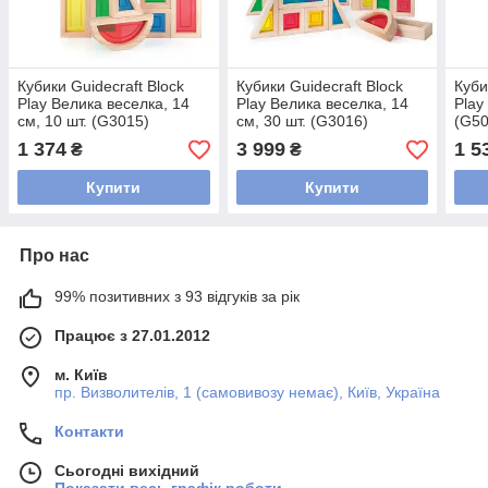
Кубики Guidecraft Block
Кубики Guidecraft Block
Куби
Play Велика веселка, 14
Play Велика веселка, 14
Play
см, 10 шт. (G3015)
см, 30 шт. (G3016)
(G50
1 374
3 999
1 5
₴
₴
Купити
Купити
Про нас
99% позитивних з 93 відгуків за рік
Працює з 27.01.2012
м. Київ
пр. Визволителів, 1 (самовивозу немає), Київ, Україна
Контакти
Сьогодні вихідний