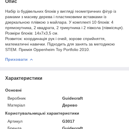
Опис
Набір із будівельних блоків у вигляді геометричних фігур із
рамами з масиву дерева і пластиковими вставками із
дзеркальною плівкою з майлара. У комплекті 10 блоків: 4
прямокутника, 2 квадрата, 2 трикутника і 2 півкола (півмісяця).
Розміри блоків: 14х7х3,5 см.
Розвиток: координація рук і очей, зорове сприйняття,
математичні навички. Підходить для занять за методикою
STEM. Премія Oppenheim Toy Portfolio 2010.
Приховати
Характеристики
Основні
Виробник
Guidecraft
Матеріал
Дерево
Користувальницькі характеристики
Артикул
G3017
Бренда
Guidecraft