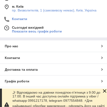
м. Київ
пр. Визволителів, 1 (самовивозу немає), Київ, Україна
Контакти
Сьогодні вихідний
Показати весь графік роботи
Про нас
Контакти
Доставка та оплата
Графік роботи
🤳 Відповідаємо на дзвінки понеділок-п'ятниця з 9.00 до
Повна версія сайту
17.00. В інший час доступна онлайн підтримка у viber /
whatsapp 0991217178, telegram 0977554848. ⚡️Для
Сайт створено на маркетплейсі
Prom.ua
найшвидшої обробки замовлення - оформіть його на сайті