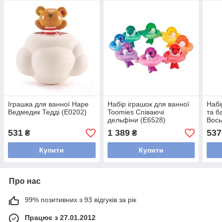
Іграшка для ванної Hape
Набір іграшок для ванної
Набі
Ведмедик Тедді (E0202)
Toomies Співаючі
та б
дельфіни (E6528)
Вось
(E02
531
1 389
537
₴
₴
Купити
Купити
Про нас
99% позитивних з 93 відгуків за рік
Працює з 27.01.2012