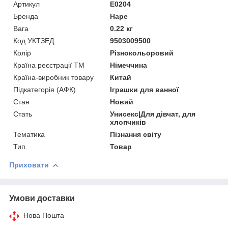
Артикул
E0204
Бренда
Hape
Вага
0.22 кг
Код УКТЗЕД
9503009500
Колір
Різнокольоровий
Країна реєстрації ТМ
Німеччина
Країна-виробник товару
Китай
Підкатегорія (АФК)
Іграшки для ванної
Стан
Новий
Стать
Унисекс|Для дівчат, для
хлопчиків
Тематика
Пізнання світу
Тип
Товар
Приховати
Умови доставки
Нова Пошта