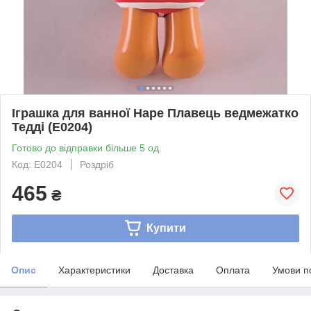
Іграшка для ванної Hape Плавець ведмежатко
Тедді (E0204)
Готово до відправки більше 5 од.
Код: E0204
Роздріб
465
₴
Купити
Опис
Характеристики
Доставка
Оплата
Умови п