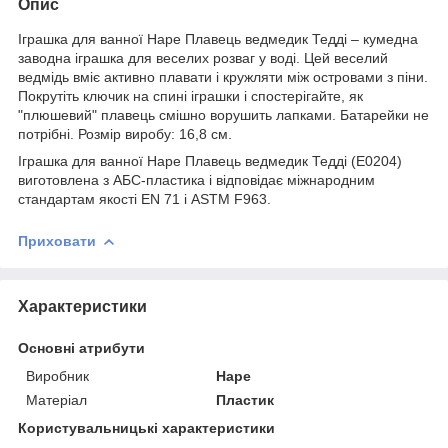
Опис
Іграшка для ванної Hape Плавець ведмедик Тедді – кумедна
заводна іграшка для веселих розваг у воді. Цей веселий
ведмідь вміє активно плавати і кружляти між островами з піни.
Покрутіть ключик на спині іграшки і спостерігайте, як
"плюшевий" плавець смішно ворушить лапками. Батарейки не
потрібні. Розмір виробу: 16,8 см.
Іграшка для ванної Hape Плавець ведмедик Тедді (E0204)
виготовлена з АБС-пластика і відповідає міжнародним
стандартам якості EN 71 і ASTM F963.
Приховати
Характеристики
Основні атрибути
Виробник
Hape
Матеріал
Пластик
Користувальницькі характеристики