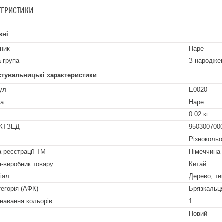
ТЕРИСТИКИ
вні
ник
Hape
а група
З народже
стувальницькі характеристики
ул
E0020
да
Hape
0.02 кг
УКТЗЕД
950300700
Різноколь
а реєстрації ТМ
Німеччина
а-виробник товару
Китай
іал
Дерево, те
тегорія (АФК)
Брязкальц
знавання кольорів
1
Новий