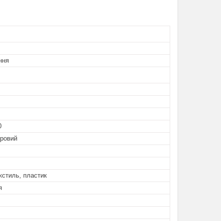
ння
0
оровий
кстиль, пластик
я