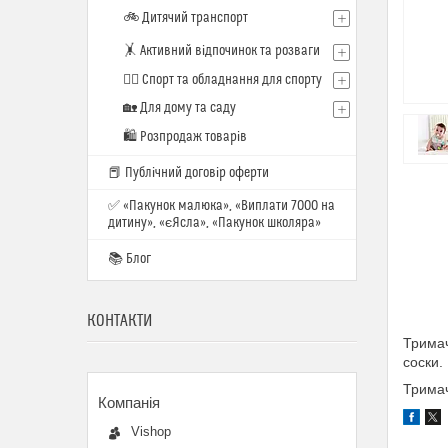
🚲 Дитячий транспорт
🤸 Активний відпочинок та розваги
🏋️‍♂️ Спорт та обладнання для спорту
🏡 Для дому та саду
🛍 Розпродаж товарів
📕 Публічний договір оферти
✅ «Пакунок малюка», «Виплати 7000 на
дитину», «єЯсла», «Пакунок школяра»
📚 Блог
КОНТАКТИ
Тримач
соски.
Тримач
Vishop