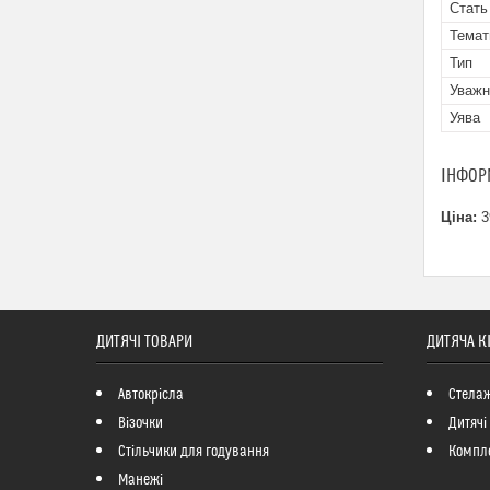
Стать
Темат
Тип
Уважн
Уява
ІНФОР
Ціна:
3
ДИТЯЧІ ТОВАРИ
ДИТЯЧА К
Автокрісла
Стелаж
Візочки
Дитячі
Стільчики для годування
Компле
Манежі