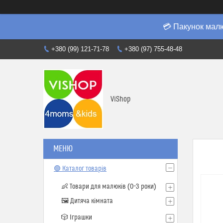
💳 Пакунок мал
+380 (99) 121-71-78
+380 (97) 755-48-48
ViShop
🟢 Каталог товарів
👶 Товари для малюків (0–3 роки)
🖼️ Дитяча кімната
🎲 Іграшки