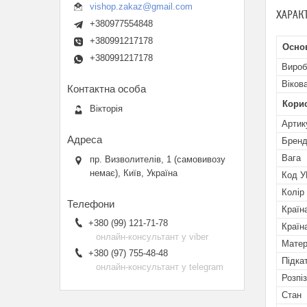
vishop.zakaz@gmail.com
ХАРАК
+380977554848
+380991217178
Осно
+380991217178
Вироб
Віков
Кори
Вікторія
Артик
Брен
Вага
пр. Визволителів, 1 (самовивозу
немає), Київ, Україна
Код 
Колір
Країн
+380 (99) 121-71-78
Країн
онлайн-консультант у viber
Матер
+380 (97) 755-48-48
Підка
онлайн-консультант у telegram
Розпі
Стан