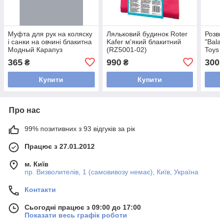
Муфта для рук на коляску
Ляльковий будинок Roter
Розв
і санки на овчині блакитна
Kafer м'який блакитний
"Bal
Модный Карапуз
(RZ5001-02)
Toys
мав
365
990
300
₴
₴
Купити
Купити
Про нас
99% позитивних з 93 відгуків за рік
Працює з 27.01.2012
м. Київ
пр. Визволителів, 1 (самовивозу немає), Київ, Україна
Контакти
Сьогодні працює з 09:00 до 17:00
Показати весь графік роботи