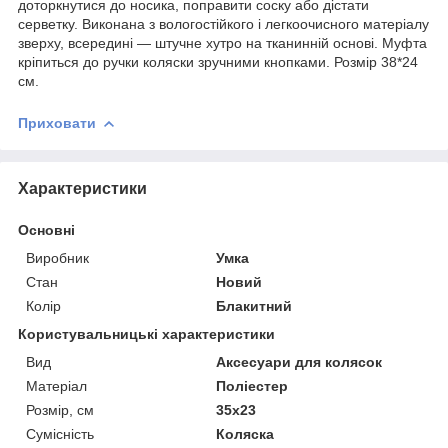
доторкнутися до носика, поправити соску або дістати
серветку. Виконана з вологостійкого і легкоочисного матеріалу
зверху, всередині — штучне хутро на тканинній основі. Муфта
кріпиться до ручки коляски зручними кнопками. Розмір 38*24
см.
Приховати
Характеристики
Основні
Виробник
Умка
Стан
Новий
Колір
Блакитний
Користувальницькі характеристики
Вид
Аксесуари для колясок
Матеріал
Поліестер
Розмір, см
35х23
Сумісність
Коляска