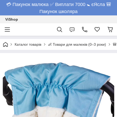
💳 Пакунок малюка ✅ Виплати 7000 🚼 єЯсла 🎒
Пакунок школяра
ViShop
Каталог товарів
👶 Товари для малюків (0–3 роки)
🎒