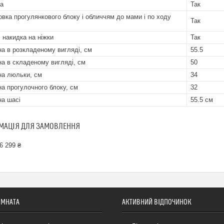
а
Так
овка прогулянкового блоку і обличчям до мами і по ходу
Так
 накидка на ніжки
Так
а в розкладеному вигляді, см
55.5
а в складеному вигляді, см
50
а люльки, см
34
а прогулочного блоку, см
32
а шасі
55.5 см
МАЦІЯ ДЛЯ ЗАМОВЛЕННЯ
6 299 ₴
ІМНАТА
АКТИВНИЙ ВІДПОЧИНОК