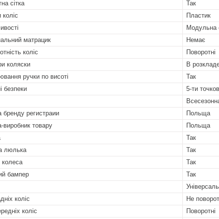
тна сітка
Так
 коліс
Пластик
ивості
Модульна 
альний матрацик
Немає
отність коліс
Поворотні
ри коляски
В розкладе
ювання ручки по висоті
Так
і безпеки
5-ти точков
Всесезонн
а бренду регистраии
Польща
а-виробник товару
Польща
а
Так
а люлька
Так
і колеса
Так
ий бампер
Так
Універсальн
дніх коліс
Не поворот
ередніх коліс
Поворотні