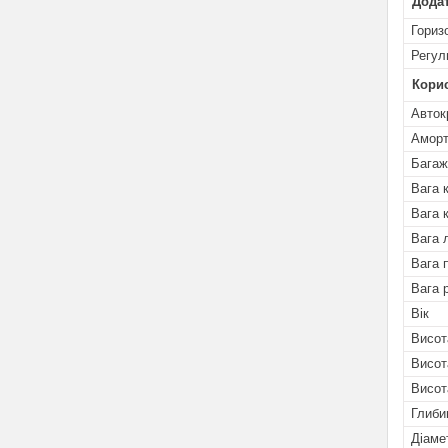
Додат
Гориз
Регул
Кори
Авток
Аморт
Багаж
Вага 
Вага к
Вага 
Вага 
Вага 
Вік
Висот
Висот
Висот
Глиби
Діаме