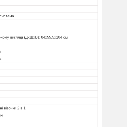
система
ному вигляді (ДхШхВ): 84х55.5х104 см
і
а
і візочки 2 в 1
ні