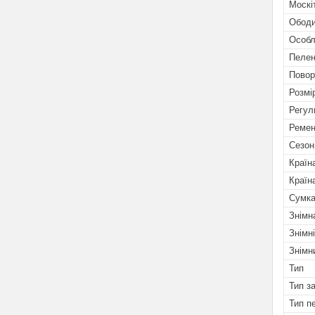
Москі
Ободи
Особл
Пелен
Повор
Розмі
Регул
Ремен
Сезон
Країн
Країн
Сумк
Знімн
Знімн
Знімн
Тип
Тип за
Тип п