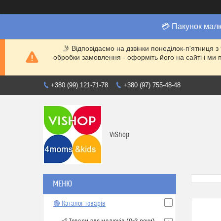
💳 Пакунок мал
🤳 Відповідаємо на дзвінки понеділок-п'ятниця з
обробки замовлення - оформіть його на сайті і 
+380 (99) 121-71-78
+380 (97) 755-48-48
ViShop
🟢 Каталог товарів