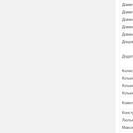
Діаме
Діаме
Довжи
Довжи
Довжи
Дощо
Додат
Колес
Кількі
Кількі
Кількі
Компл
Конст
Люльк
Макси