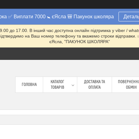
юка ✅ Виплати 7000 🚼 єЯсла 🎒 Пакунок школяра
Деталь
 9.00 до 17.00. В інший час доступна онлайн підтримка у viber / w
ми підтвердимо на Ваш номер телефону та вкажемо строки відправ
єЯсла, "ПАКУНОК ШКОЛЯРА"
КАТАЛОГ
ДОСТАВКА ТА
ПОВЕРНЕННЯ
ГОЛОВНА
ТОВАРІВ
ОПЛАТА
ОБМІН