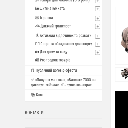
👶 Товари для малюків (0–3 роки)
🖼️ Дитяча кімната
🎲 Іграшки
🚲 Дитячий транспорт
🤸 Активний відпочинок та розваги
🏋️‍♂️ Спорт та обладнання для спорту
🏡 Для дому та саду
🛍 Розпродаж товарів
📕 Публічний договір оферти
✅ «Пакунок малюка», «Виплати 7000 на
дитину», «єЯсла», «Пакунок школяра»
📚 Блог
КОНТАКТИ