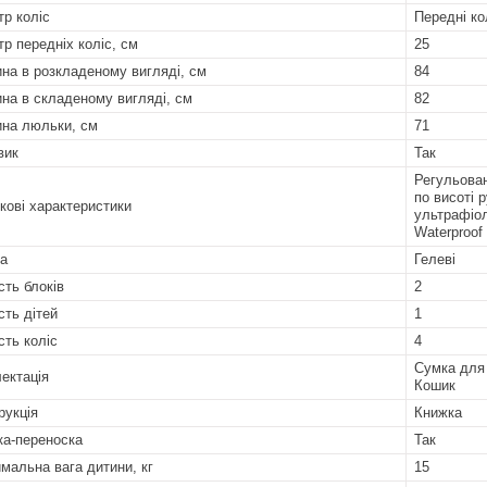
тр коліс
Передні ко
тр передніх коліс, см
25
на в розкладеному вигляді, см
84
на в складеному вигляді, см
82
на люльки, см
71
вик
Так
Регульован
по висоті 
кові характеристики
ультрафіол
Waterproof
а
Гелеві
сть блоків
2
сть дітей
1
сть коліс
4
Сумка для
ектація
Кошик
рукція
Книжка
а-переноска
Так
мальна вага дитини, кг
15