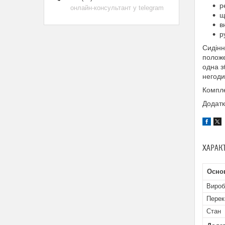
р
онлайн-консультант у telegram
щ
в
р
Сидінн
положе
одна з
негоди
Компле
Додатк
ХАРАК
Осно
Вироб
Перек
Стан