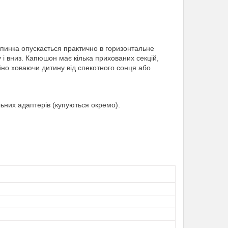
Спинка опускається практично в горизонтальне
 і вниз. Капюшон має кілька прихованих секцій,
ійно ховаючи дитину від спекотного сонця або
ьних адаптерів (купуються окремо).