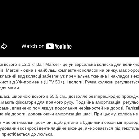
зі всього в 12.3 кг Bair Marcel - це універсальна коляска для вели
ків. Marcel - одна з найбільш компактних колясок на ринку, має хор
ласний вид колясці забезпечує преміальна тканина і накладки з еко
хист від УФ-променів (UPV 50+), і вологи. Ручка коляски регулюється 
для мами.
 шасі, шириною всього в 55.5 см., дозволяє безперешкодно проїжджат
 мають фіксатори для прямого руху. Подвійна амортизація: регульов
 рами, впевнено пом'якшує подолання нерівностей на дорозі. Гелієві 
ію від дороги, доповнюючи амортизацію шасі. При цьому, колеса не 
 має оптимальні розміри, щоб дитина в будь-який сезон міг проводи
удований козирок і вентиляційне віконце, яке ховається під текстил
 пристібається до люльки.