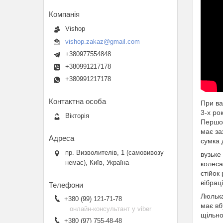
Vishop
vishop.zakaz@gmail.com
+380977554848
+380991217178
+380991217178
При ва
3-х ро
Вікторія
Першок
має за
сумка 
пр. Визволителів, 1 (самовивозу
вузьке
немає), Київ, Україна
колеса
стійок
вібрац
Люлька
+380 (99) 121-71-78
має вб
онлайн-консультант у viber
щільно
+380 (97) 755-48-48