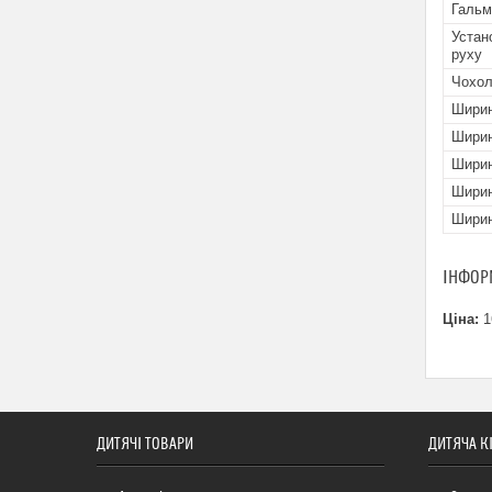
Гальм
Устан
руху
Чохол
Ширин
Ширин
Ширин
Ширин
Ширин
ІНФОР
Ціна:
1
ДИТЯЧІ ТОВАРИ
ДИТЯЧА К