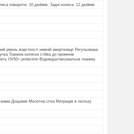
леса поворотні: 10 дюймів; Задні колеса: 12 дюймів
ий рівень жорсткості нижній амортизації Регульована
ручка Тканина коляски стійка до променів
ету UV50+ protection Водовідштовхувальна тканину
 мами Дощовик Москітна сітка Матрацик в люльку