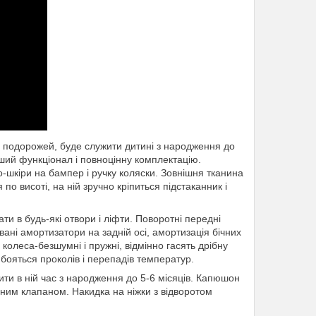
ких подорожей, буде служити дитині з народження до
оший функціонал і повноцінну комплектацію.
-шкіри на бампер і ручку коляски. Зовнішня тканина
по висоті, на ній зручно кріпиться підстаканник і
и в будь-які отвори і ліфти. Поворотні передні
ані амортизатори на задній осі, амортизація бічних
колеса-безшумні і пружні, відмінно гасять дрібну
бояться проколів і перепадів температур.
ти в ній час з народження до 5-6 місяців. Капюшон
ьним клапаном. Накидка на ніжки з відворотом