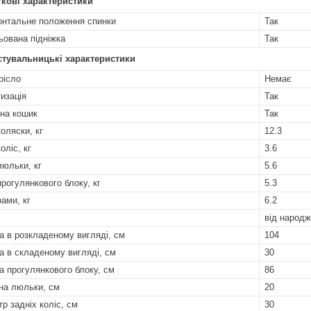
кові характеристики
онтальне положення спинки
Так
ьована підніжка
Так
стувальницькі характеристики
рісло
Немає
изація
Так
на кошик
Так
коляски, кг
12.3
оліс, кг
3.6
люльки, кг
5.6
прогулянкового блоку, кг
5.3
рами, кг
6.2
від народж
а в розкладеному вигляді, см
104
а в складеному вигляді, см
30
а прогулянкового блоку, см
86
на люльки, см
20
тр задніх коліс, см
30