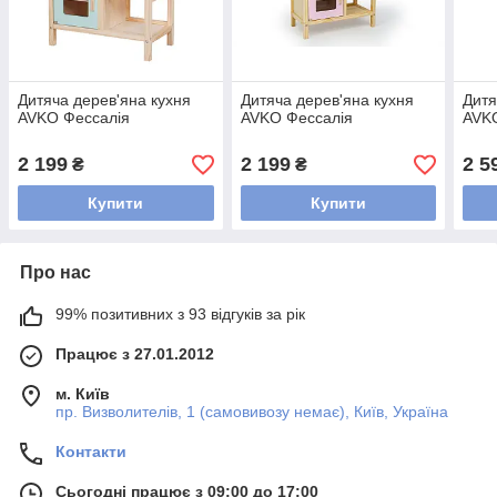
Дитяча дерев'яна кухня
Дитяча дерев'яна кухня
Дитя
AVKO Фессалія
AVKO Фессалія
AVKO
2 199
2 199
2 5
₴
₴
Купити
Купити
Про нас
99% позитивних з 93 відгуків за рік
Працює з 27.01.2012
м. Київ
пр. Визволителів, 1 (самовивозу немає), Київ, Україна
Контакти
Сьогодні працює з 09:00 до 17:00