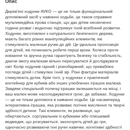
Опис
Дерев'яні ходунки AVKO — це не тільки функціональний
допоміжний засіб у навчанні ходьби, це також справжня
мультимедійна ігрова станція, що дає дітям нескінченні
години розваг і водночас підтримує їхній всебічний розвиток.
Ходунки, виготовлені з натурального безпечного дерева,
мають багато різних маніпуляційних елементів, які
стимулюють маленькі ручки до дій. Це ідеальна пропозиція
для дітей, які починають робити перші кроки. Колеса проти
ковзання та зручна ручка гарантують безпеку та стабільність,
даючи змогу малюкам вільно пересуватися й досліджувати
світ. Колір ходунків гарний і різнобарвний, що приваблює
погляди дітей і стимулює їхній зір. Різні фактури матеріалів
стимулюють дотик. Крім того, у ходунках є практичний
контейнер для кубиків або інших улюблених іграшок малюка.
Завдяки спеціальній поличці іграшки залишаються на місці, і
ваш малюк може насолоджуватися грою, де забажає. Ходунки
— це не тільки допомога в навчанні ходьби. Це насамперед
інтерактивна іграшка, яка розвиває логічне мислення та творчі
здібності дитини. Такі елементи, як рахівниця, що
обертаються, сортувальник із кубиками або плюшевий
ведмедик, що розсувається, заохочують дітей до гри,
одночасно розвиваючи їхні ручні навички, когнітивні здібності