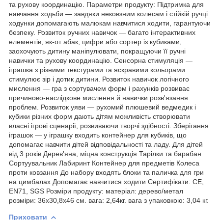
та рухову координацію. Параметри продукту: Підтримка для
навчання ходьби — завдяки нековзним колесам і стійкій ручці
ходунки допомагають малюкам навчитися ходити, гарантуючи
безпеку. Розвиток ручних навичок — багато інтерактивних
елементів, як-от абак, цифри або сортер із кубиками,
заохочують дитину маніпулювати, покращуючи її ручні
навички та рухову координацію. Сенсорна стимуляція —
іграшка з різними текстурами та яскравими кольорами
стимулює зір і дотик дитини. Розвиток навичок логічного
мислення — гра з сортувачем форм і рахунків розвиває
причиново-наслідкове мислення й навички розв'язання
проблем. Розвиток уяви — рухомий плюшевий ведмедик і
кубики різних форм дають дітям можливість створювати
власні ігрові сценарії, розвиваючи творчі здібності. Зберігання
іграшок — у іграшку входить контейнер для кубиків, що
допомагає навчити дітей відповідальності та ладу. Для дітей
від 3 років Дерев'яна, міцна конструкція Тарілки та барабан
Сортуувальник Лабиринт Контейнер для предметів Колеса
проти ковзання До набору входять блоки та паличка для гри
на цимбалах Допомагає навчитися ходити Сертифікати: CE,
EN71, SGS Розміри продукту: матеріал: дерево/метал
розміри: 36х30,8x46 см. вага: 2,64кг. вага з упаковкою: 3,04 кг.
Приховати