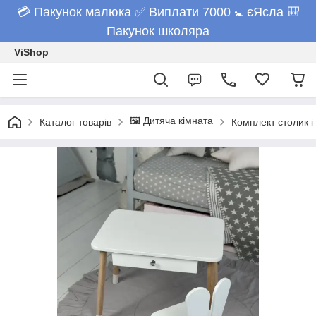
💳 Пакунок малюка ✅ Виплати 7000 🚼 єЯсла 🎒
Пакунок школяра
ViShop
🖼️ Дитяча кімната
Каталог товарів
Комплект столик і 