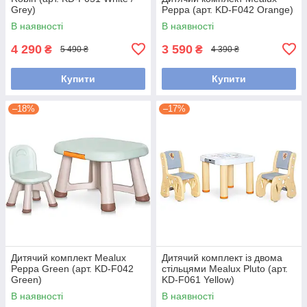
Grey)
Peppa (арт. KD-F042 Orange)
В наявності
В наявності
4 290
3 590
₴
₴
5 490 ₴
4 390 ₴
Купити
Купити
–18%
–17%
Дитячий комплект Mealux
Дитячий комплект із двома
Peppa Green (арт. KD-F042
стільцями Mealux Pluto (арт.
Green)
KD-F061 Yellow)
В наявності
В наявності