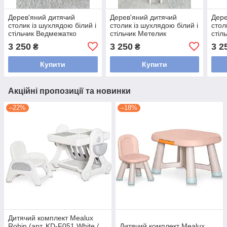
Дерев'яний дитячий
Дерев'яний дитячий
Дере
столик із шухлядою білий і
столик із шухлядою білий і
стол
стільчик Ведмежатко
стільчик Метелик
стіл
3 250
3 250
3 2
₴
₴
Купити
Купити
Акційні пропозиції та новинки
–22%
–18%
Дитячий комплект Mealux
Robin (арт. KD-F051 White /
Дитячий комплект Mealux