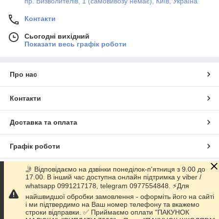
пр. Визволителів, 1 (самовивозу немає), Київ, Україна
Контакти
Сьогодні вихідний
Показати весь графік роботи
Про нас
Контакти
Доставка та оплата
Графік роботи
🤳 Відповідаємо на дзвінки понеділок-п'ятниця з 9.00 до
Повна версія сайту
17.00. В інший час доступна онлайн підтримка у viber /
whatsapp 0991217178, telegram 0977554848. ⚡️Для
Сайт створено на маркетплейсі
Prom.ua
найшвидшої обробки замовлення - оформіть його на сайті
і ми підтвердимо на Ваш номер телефону та вкажемо
строки відправки. ✅ Приймаємо оплати "ПАКУНОК
Політика конфіденційності