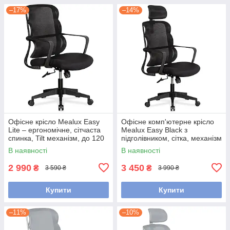
–17%
–14%
Офісне крісло Mealux Easy
Офісне комп'ютерне крісло
Lite – ергономічне, сітчаста
Mealux Easy Black з
спинка, Tilt механізм, до 120
підголівником, сітка, механізм
кг, чорне
Tilt, до 120 кг, чорне
В наявності
В наявності
2 990
3 450
₴
₴
3 590 ₴
3 990 ₴
Купити
Купити
–11%
–10%