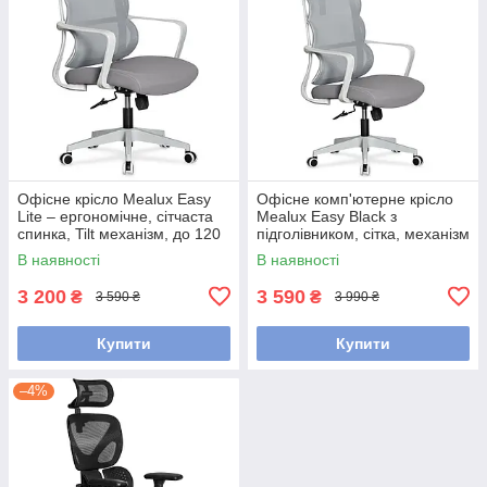
Офісне крісло Mealux Easy
Офісне комп'ютерне крісло
Lite – ергономічне, сітчаста
Mealux Easy Black з
спинка, Tilt механізм, до 120
підголівником, сітка, механізм
кг, сіре
Tilt, до 120 кг, сіре
В наявності
В наявності
3 200
3 590
₴
₴
3 590 ₴
3 990 ₴
Купити
Купити
–4%