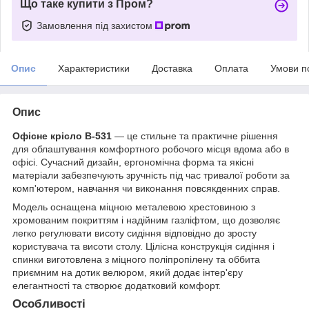
Що таке купити з Пром?
Замовлення під захистом
Опис
Характеристики
Доставка
Оплата
Умови п
Опис
Офісне крісло B-531
— це стильне та практичне рішення
для облаштування комфортного робочого місця вдома або в
офісі. Сучасний дизайн, ергономічна форма та якісні
матеріали забезпечують зручність під час тривалої роботи за
комп'ютером, навчання чи виконання повсякденних справ.
Модель оснащена міцною металевою хрестовиною з
хромованим покриттям і надійним газліфтом, що дозволяє
легко регулювати висоту сидіння відповідно до зросту
користувача та висоти столу. Цілісна конструкція сидіння і
спинки виготовлена з міцного поліпропілену та оббита
приємним на дотик велюром, який додає інтер'єру
елегантності та створює додатковий комфорт.
Особливості