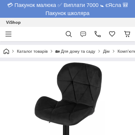
💳 Пакунок малюка ✅ Виплати 7000 🚼 єЯсла 🎒
Пакунок школяра
ViShop
Каталог товарів
🏡 Для дому та саду
Дім
Комп'юте