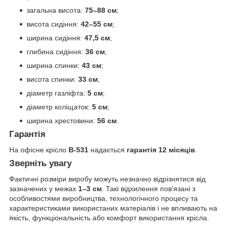
загальна висота:
75–88 см
;
висота сидіння:
42–55 см
;
ширина сидіння:
47,5 см
;
глибина сидіння:
36 см
;
ширина спинки:
43 см
;
висота спинки:
33 см
;
діаметр газліфта:
5 см
;
діаметр коліщаток:
5 см
;
ширина хрестовини:
56 см
.
Гарантія
На офісне крісло
B-531
надається
гарантія 12 місяців
.
Зверніть увагу
Фактичні розміри виробу можуть незначно відрізнятися від
зазначених у межах
1–3 см
. Такі відхилення пов'язані з
особливостями виробництва, технологічного процесу та
характеристиками використаних матеріалів і не впливають на
якість, функціональність або комфорт використання крісла.