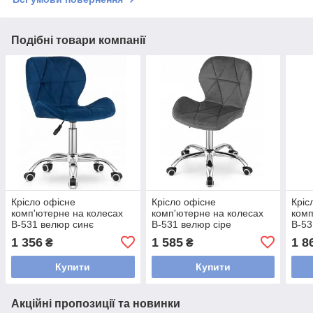
Подібні товари компанії
Крісло офісне
Крісло офісне
Кріс
комп'ютерне на колесах
комп'ютерне на колесах
комп
B-531 велюр синє
B-531 велюр сіре
B-53
регу
1 356
1 585
1 8
₴
₴
120 
Купити
Купити
Акційні пропозиції та новинки