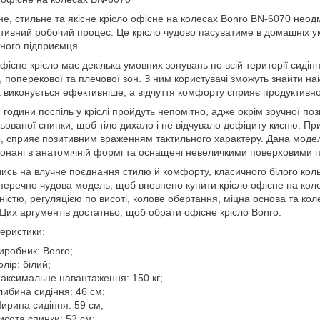
не, стильне та якісне крісло офісне на колесах Bonro BN-6070 нео
тивний робочий процес. Це крісло чудово пасуватиме в домашніх умо
ного підприємця.
фісне крісло має декілька умовних зонувань по всій території сидін
, поперекової та плечової зон. З ним користувачі зможуть знайти на
 виконується ефективніше, а відчуття комфорту сприяє продуктивно
и години поспіль у кріслі пройдуть непомітно, адже окрім зручної п
ьованої спинки, щоб тіло дихало і не відчувало дефіциту кисню. Пр
, сприяє позитивним враженням тактильного характеру. Дана модель 
онані в анатомічній формі та оснащені невеличкими поверховими 
ись на влучне поєднання стилю й комфорту, класичного білого кольо
перечно чудова модель, щоб впевнено купити крісло офісне на коле
ністю, регуляцією по висоті, колове обертання, міцна основа та ко
. Цих аргументів достатньо, щоб обрати офісне крісло Bonro.
еристики:
иробник: Bonro;
олір: білий;
аксимальне навантаження: 150 кг;
либина сидіння: 46 см;
ирина сидіння: 59 см;
исота спинки: 52 см;