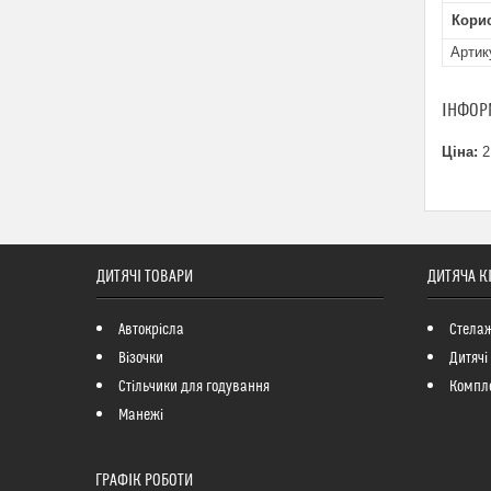
Кори
Артик
ІНФОР
Ціна:
2
ДИТЯЧІ ТОВАРИ
ДИТЯЧА К
Автокрісла
Стелаж
Візочки
Дитячі
Стільчики для годування
Компле
Манежі
ГРАФІК РОБОТИ