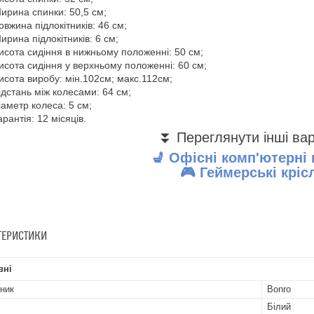
ирина спинки: 50,5 см;
овжина підлокітників: 46 см;
ирина підлокітників: 6 см;
исота сидіння в нижньому положенні: 50 см;
исота сидіння у верхньому положенні: 60 см;
исота виробу: мін.102см; макс.112см;
ідстань між колесами: 64 см;
іаметр колеса: 5 см;
арантія: 12 місяців.
⏬ Переглянути інші ва
💺
Офісні комп'ютерні 
🎮
Геймерські кріс
ТЕРИСТИКИ
вні
ник
Bonro
Білий