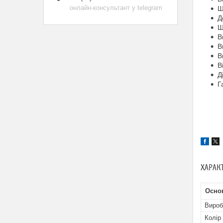
онлайн-консультант у telegram
Ш
Д
Ш
В
В
В
В
Д
Г
ХАРАК
Осно
Вироб
Колір