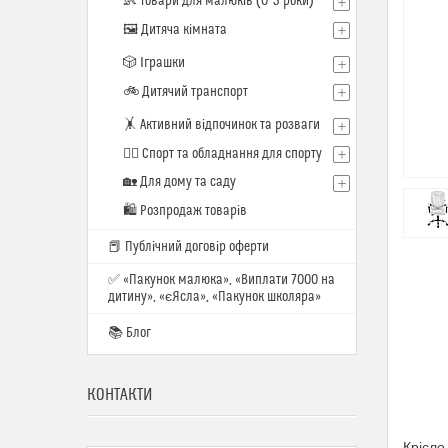
👶 Товари для малюків (0–3 роки)
🖼️ Дитяча кімната
🎲 Іграшки
🚲 Дитячий транспорт
🤸 Активний відпочинок та розваги
🏋️‍♂️ Спорт та обладнання для спорту
🏡 Для дому та саду
🛍 Розпродаж товарів
📕 Публічний договір оферти
✅ «Пакунок малюка», «Виплати 7000 на
дитину», «єЯсла», «Пакунок школяра»
📚 Блог
КОНТАКТИ
Крісло