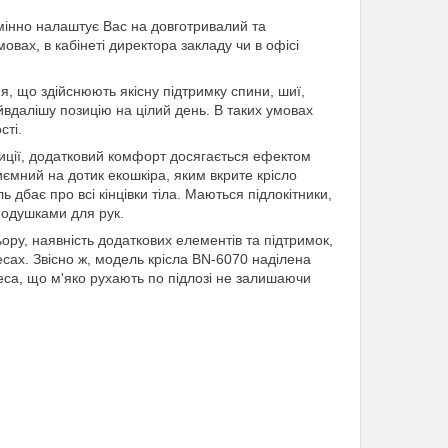
дмінно налаштує Вас на довготривалий та
вах, в кабінеті директора закладу чи в офісі
ня, що здійснюють якісну підтримку спини, шиї,
йвдалішу позицію на цілий день. В таких умовах
сті.
озиції, додатковий комфорт досягається ефектом
иємний на дотик екошкіра, яким вкрите крісло
дбає про всі кінцівки тіла. Маються підлокітники,
подушками для рук.
ру, наявність додаткових елементів та підтримок,
сах. Звісно ж, модель крісла BN-6070 наділена
леса, що м'яко рухають по підлозі не залишаючи