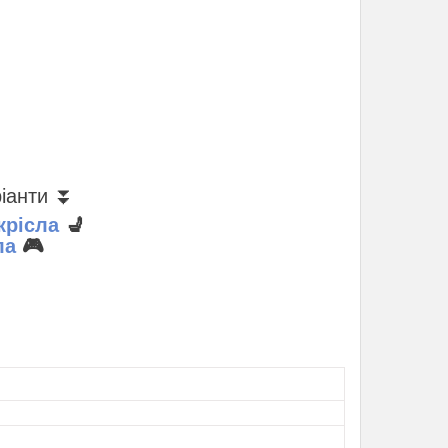
ріанти ⏬
крісла
💺
ла
🎮