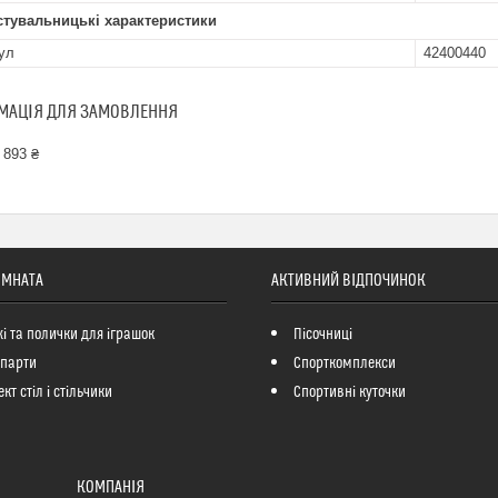
стувальницькі характеристики
ул
42400440
МАЦІЯ ДЛЯ ЗАМОВЛЕННЯ
 893 ₴
ІМНАТА
АКТИВНИЙ ВІДПОЧИНОК
і та полички для іграшок
Пісочниці
 парти
Спорткомплекси
кт стіл і стільчики
Спортивні куточки