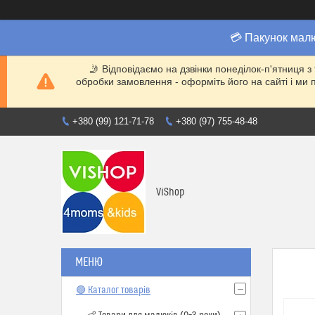
💳 Пакунок мал
🤳 Відповідаємо на дзвінки понеділок-п'ятниця з
обробки замовлення - оформіть його на сайті і 
+380 (99) 121-71-78
+380 (97) 755-48-48
ViShop
🟢 Каталог товарів