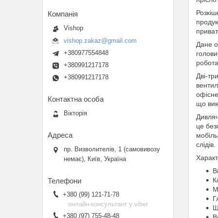
Розкіш
продук
Vishop
приват
vishop.zakaz@gmail.com
Дане о
+380977554848
голови
робота
+380991217178
Дві-тр
+380991217178
вентил
офісне
що вик
Вікторія
Дивляч
це без
мобіль
слідів
пр. Визволителів, 1 (самовивозу
Характ
немає), Київ, Україна
В
К
М
+380 (99) 121-71-78
Г
онлайн-консультант у viber
Ш
+380 (97) 755-48-48
В