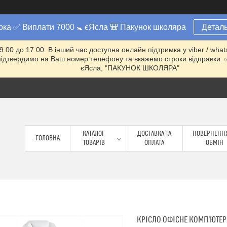
юка ✅ Виплати 7000 🚼 єЯсла 🎒 Пакунок школяра
Деталь
 9.00 до 17.00. В інший час доступна онлайн підтримка у viber / w
ми підтвердимо на Ваш номер телефону та вкажемо строки відправ
єЯсла, "ПАКУНОК ШКОЛЯРА"
КАТАЛОГ
ДОСТАВКА ТА
ПОВЕРНЕННЯ
ГОЛОВНА
ТОВАРІВ
ОПЛАТА
ОБМІН
КРІСЛО ОФІСНЕ КОМП'ЮТЕР