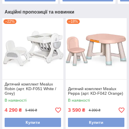
Акційні пропозиції та новинки
–22%
–18%
Дитячий комплект Mealux
Robin (арт. KD-F051 White /
Дитячий комплект Mealux
Grey)
Peppa (арт. KD-F042 Orange)
В наявності
В наявності
4 290
3 590
₴
₴
5 490 ₴
4 390 ₴
Купити
Купити