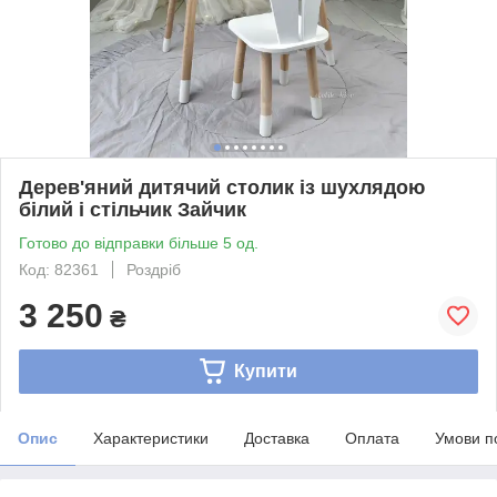
Дерев'яний дитячий столик із шухлядою
білий і стільчик Зайчик
Готово до відправки більше 5 од.
Код: 82361
Роздріб
3 250
₴
Купити
Опис
Характеристики
Доставка
Оплата
Умови п