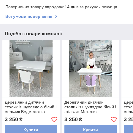
Повернення товару впродовж 14 днів за рахунок покупця
Всі умови повернення
Подібні товари компанії
Дерев'яний дитячий
Дерев'яний дитячий
Дере
столик із шухлядою білий і
столик із шухлядою білий і
стол
стільчик Ведмежатко
стільчик Метелик
стіл
3 250
3 250
3 2
₴
₴
Купити
Купити