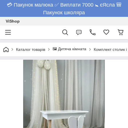
💳 Пакунок малюка ✅ Виплати 7000 🚼 єЯсла 🎒
Пакунок школяра
ViShop
🖼️ Дитяча кімната
Каталог товарів
Комплект столик і 