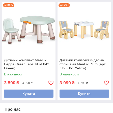
–18%
–17%
Дитячий комплект Mealux
Дитячий комплект із двома
Peppa Green (арт. KD-F042
стільцями Mealux Pluto (арт.
Green)
KD-F061 Yellow)
В наявності
В наявності
3 590
3 999
₴
₴
4 390 ₴
4 790 ₴
Купити
Купити
Про нас