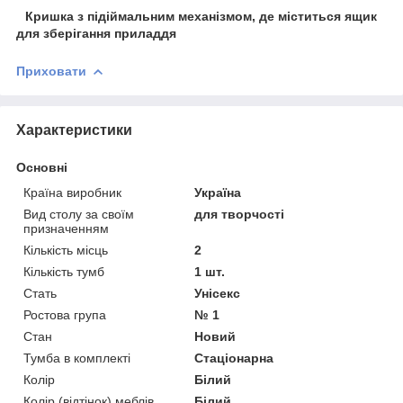
⠀Кришка з підіймальним механізмом, де міститься ящик
для зберігання приладдя
Приховати
Характеристики
Основні
Країна виробник
Україна
Вид столу за своїм
для творчості
призначенням
Кількість місць
2
Кількість тумб
1 шт.
Стать
Унісекс
Ростова група
№ 1
Стан
Новий
Тумба в комплекті
Стаціонарна
Колір
Білий
Колір (відтінок) меблів
Білий