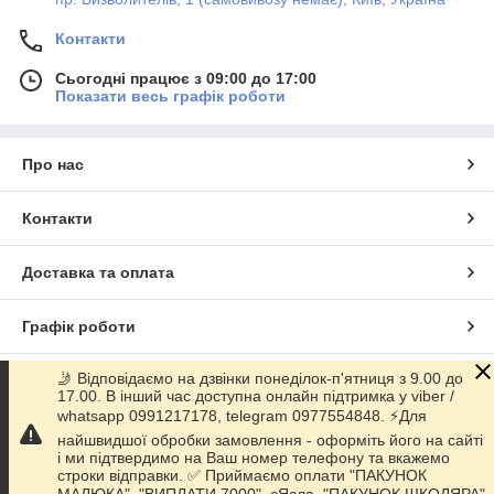
Контакти
Сьогодні працює з 09:00 до 17:00
Показати весь графік роботи
Про нас
Контакти
Доставка та оплата
Графік роботи
🤳 Відповідаємо на дзвінки понеділок-п'ятниця з 9.00 до
Повна версія сайту
17.00. В інший час доступна онлайн підтримка у viber /
whatsapp 0991217178, telegram 0977554848. ⚡️Для
Сайт створено на маркетплейсі
Prom.ua
найшвидшої обробки замовлення - оформіть його на сайті
і ми підтвердимо на Ваш номер телефону та вкажемо
строки відправки. ✅ Приймаємо оплати "ПАКУНОК
Політика конфіденційності