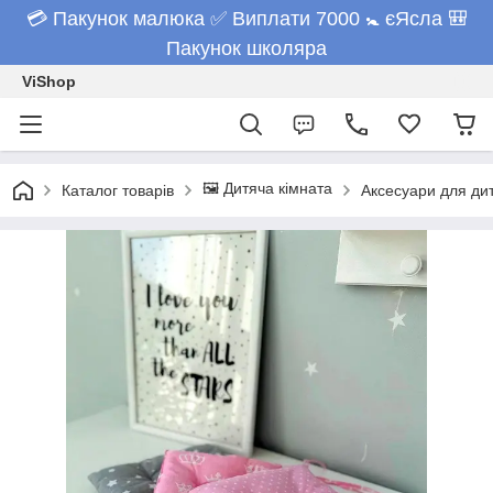
💳 Пакунок малюка ✅ Виплати 7000 🚼 єЯсла 🎒
Пакунок школяра
ViShop
🖼️ Дитяча кімната
Каталог товарів
Аксесуари для дит