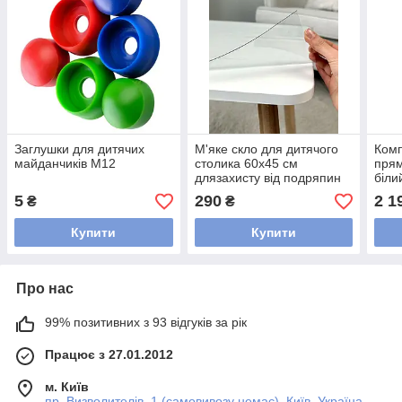
Заглушки для дитячих
М'яке скло для дитячого
Комп
майданчиків М12
столика 60х45 см
прям
длязахисту від подряпин
біли
для і
5
290
2 1
₴
₴
стол
Купити
Купити
Про нас
99% позитивних з 93 відгуків за рік
Працює з 27.01.2012
м. Київ
пр. Визволителів, 1 (самовивозу немає), Київ, Україна