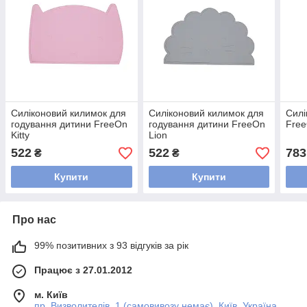
Силіконовий килимок для
Силіконовий килимок для
Силі
годування дитини FreeOn
годування дитини FreeOn
Free
Kitty
Lion
522
522
783
₴
₴
Купити
Купити
Про нас
99% позитивних з 93 відгуків за рік
Працює з 27.01.2012
м. Київ
пр. Визволителів, 1 (самовивозу немає), Київ, Україна