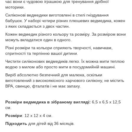
час вони є чудовою іграшкою для тренування дрібної
моторики.
Силіконові ведмедики виготовлені в стилі гніздування
бабушок. У наборі чотири різних плюшевих ведмедика, кожен
з яких складається з двох частин.
Кожен ведмедик різного кольору та розміру. За розміром вони
можуть вкладатися один в одного.
Різні розміри та кольори сприяють творчості, навичкам,
спритності та терпінню вашої дитини.
Чистити силіконових ведмедиків легко. Їх можна мити теплою
водою з милом або просто мити в посудомийній машині.
Виріб абсолютно безпечний для малюка, оскільки
виготовлений з високоякісного харчового силікону, не містить
BPA, свинцю, фталатів і не має запаху.
Розміри ведмедика в зібраному вигляді:
6,5 х 6,5 х 12,5
см.
Розміри
: 12 х 12 х 4 см.
Підходить
для дітей від 36 місяців.