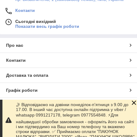
Контакти
Сьогодні вихідний
Показати весь графік роботи
Про нас
Контакти
Доставка та оплата
Графік роботи
🤳 Відповідаємо на дзвінки понеділок-п'ятниця з 9.00 до
Повна версія сайту
17.00. В інший час доступна онлайн підтримка у viber /
whatsapp 0991217178, telegram 0977554848. ⚡️Для
Сайт створено на маркетплейсі
Prom.ua
найшвидшої обробки замовлення - оформіть його на сайті
і ми підтвердимо на Ваш номер телефону та вкажемо
строки відправки. ✅ Приймаємо оплати "ПАКУНОК
Політика конфіденційності
МАЛЮКА", "ВИПЛАТИ 7000", єЯсла, "ПАКУНОК ШКОЛЯРА"