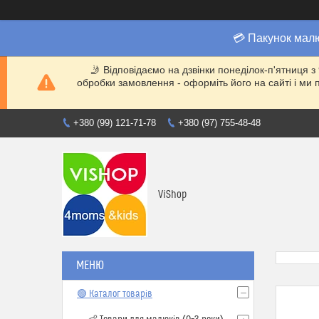
💳 Пакунок мал
🤳 Відповідаємо на дзвінки понеділок-п'ятниця з
обробки замовлення - оформіть його на сайті і 
+380 (99) 121-71-78
+380 (97) 755-48-48
ViShop
🟢 Каталог товарів