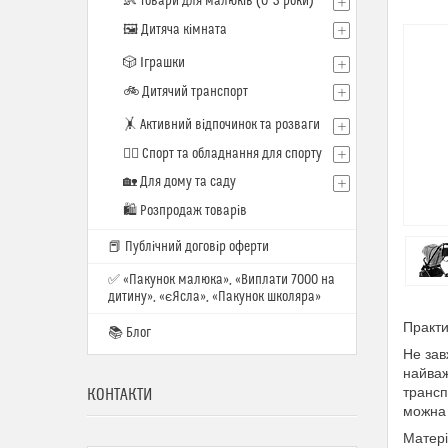
👶 Товари для малюків (0–3 роки)
🖼️ Дитяча кімната
🎲 Іграшки
🚲 Дитячий транспорт
🤸 Активний відпочинок та розваги
🏋️‍♂️ Спорт та обладнання для спорту
🏡 Для дому та саду
🛍 Розпродаж товарів
📕 Публічний договір оферти
✅ «Пакунок малюка», «Виплати 7000 на
дитину», «єЯсла», «Пакунок школяра»
Практи
📚 Блог
Не зав
найваж
трансп
КОНТАКТИ
можна 
Матері