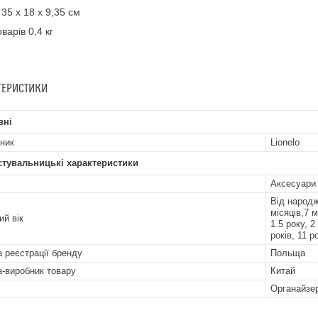
 35 х 18 х 9,35 см
варів 0,4 кг
ТЕРИСТИКИ
вні
ник
Lionelo
стувальницькі характеристики
Аксесуари
Від народже
місяців,7 м
ий вік
1.5 року, 2
років, 11 р
а реєстрації бренду
Польща
а-виробник товару
Китай
Органайзе