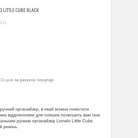
 LITTLE CUBE BLACK
914
 14 днів
за рахунок покупця
зручний органайзер, в який можна помістити
вома відділеннями для пляшок полегшить вам їхнє
альним ручкам органайзер Lionelo Little Cube
й ремінь.