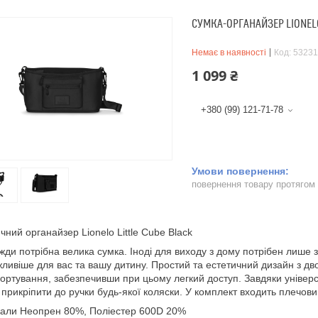
СУМКА-ОРГАНАЙЗЕР LIONELO
Немає в наявності
Код:
53231
1 099 ₴
+380 (99) 121-71-78
повернення товару протягом
чний органайзер Lionelo Little Cube Black
жди потрібна велика сумка. Іноді для виходу з дому потрібен лише 
ливіше для вас та вашу дитину. Простий та естетичний дизайн з д
ортування, забезпечивши при цьому легкий доступ. Завдяки універс
прикріпити до ручки будь-якої коляски. У комплект входить плечови
али Неопрен 80%, Поліестер 600D 20%