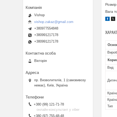
Розмір
Вага то
Vishop
vishop.zakaz@gmail.com
+380977554848
ХАРАК
+380991217178
+380991217178
Осно
Вироб
Кори
Вікторія
Вид
пр. Визволителів, 1 (самовивозу
Дитяч
немає), Київ, Україна
Країн
Країн
+380 (99) 121-71-78
Тип
онлайн-консультант у viber
+380 (97) 755-48-48