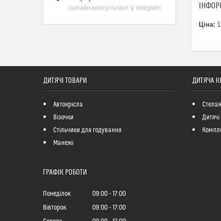
ІНФОР
онлайн-консультант у telegram
Ціна:
1
ДИТЯЧІ ТОВАРИ
ДИТЯЧА К
Автокрісла
Стелаж
Візочки
Дитячі
Стільчики для годування
Компле
Манежі
ГРАФІК РОБОТИ
Понеділок
09:00
17:00
Вівторок
09:00
17:00