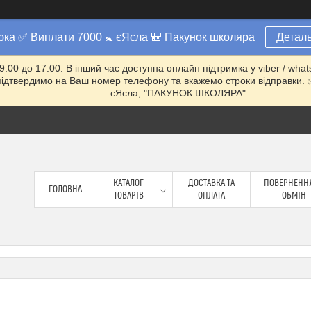
юка ✅ Виплати 7000 🚼 єЯсла 🎒 Пакунок школяра
Деталь
 9.00 до 17.00. В інший час доступна онлайн підтримка у viber / w
ми підтвердимо на Ваш номер телефону та вкажемо строки відправ
єЯсла, "ПАКУНОК ШКОЛЯРА"
КАТАЛОГ
ДОСТАВКА ТА
ПОВЕРНЕННЯ
ГОЛОВНА
ТОВАРІВ
ОПЛАТА
ОБМІН