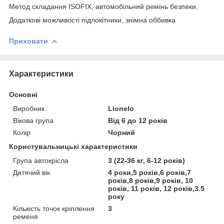
Метод складання ISOFIX, автомобільний ремінь безпеки.
Додаткові можливості підлокітники, знімна оббивка
Приховати
Характеристики
Основні
Виробник
Lionelo
Вікова група
Від 6 до 12 років
Колір
Чорний
Користувальницькі характеристики
Група автокрісла
3 (22-36 кг, 6-12 років)
Дитячий вік
4 роки,5 років,6 років,7
років,8 років,9 років, 10
років, 11 років, 12 років,3.5
року
Кількість точок кріплення
3
ременя