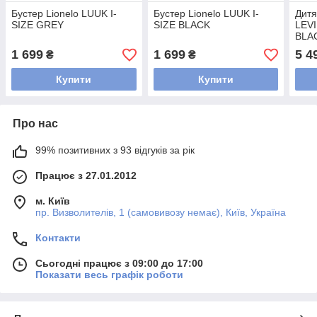
Бустер Lionelo LUUK I-
Бустер Lionelo LUUK I-
Дитя
SIZE GREY
SIZE BLACK
LEVI
BLA
1 699
1 699
5 4
₴
₴
Купити
Купити
Про нас
99% позитивних з 93 відгуків за рік
Працює з 27.01.2012
м. Київ
пр. Визволителів, 1 (самовивозу немає), Київ, Україна
Контакти
Сьогодні працює з 09:00 до 17:00
Показати весь графік роботи