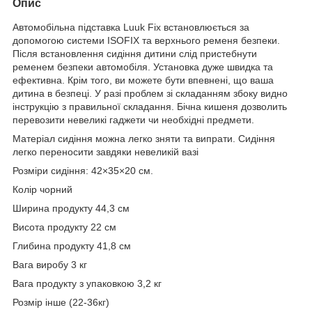
Опис
Автомобільна підставка Luuk Fix встановлюється за
допомогою системи ISOFIX та верхнього ременя безпеки.
Після встановлення сидіння дитини слід пристебнути
ременем безпеки автомобіля. Установка дуже швидка та
ефективна. Крім того, ви можете бути впевнені, що ваша
дитина в безпеці. У разі проблем зі складанням збоку видно
інструкцію з правильної складання. Бічна кишеня дозволить
перевозити невеликі гаджети чи необхідні предмети.
Матеріал сидіння можна легко зняти та випрати. Сидіння
легко переносити завдяки невеликій вазі
Розміри сидіння: 42×35×20 см.
Колір чорний
Ширина продукту 44,3 см
Висота продукту 22 см
Глибина продукту 41,8 см
Вага виробу 3 кг
Вага продукту з упаковкою 3,2 кг
Розмір інше (22-36кг)