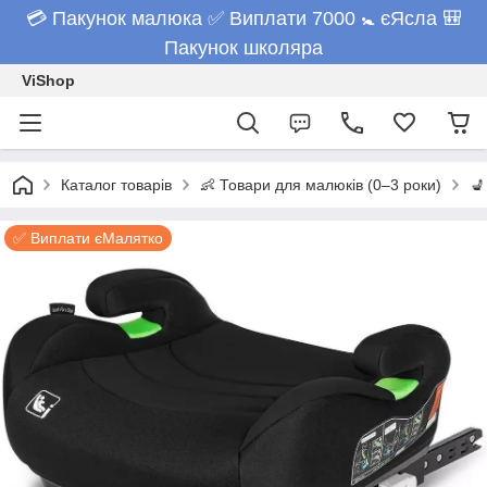
💳 Пакунок малюка ✅ Виплати 7000 🚼 єЯсла 🎒
Пакунок школяра
ViShop
Каталог товарів
👶 Товари для малюків (0–3 роки)
💺
✅ Виплати єМалятко