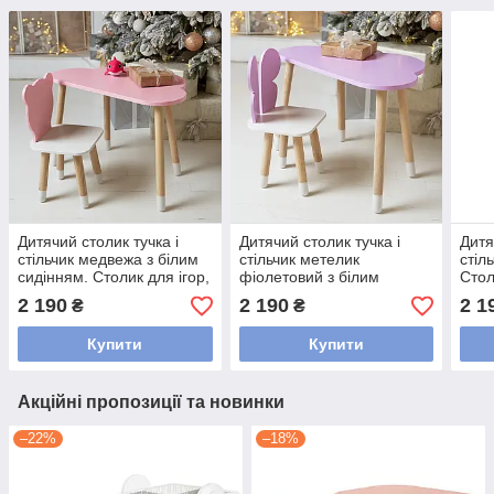
Дитячий столик тучка і
Дитячий столик тучка і
Дитя
стільчик медвежа з білим
стільчик метелик
стіл
сидінням. Столик для ігор,
фіолетовий з білим
Стол
занять, їжі
сидінням. Столик для ігор,
їжі
2 190
2 190
2 1
₴
₴
занять, їжі
Купити
Купити
Акційні пропозиції та новинки
–22%
–18%