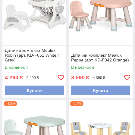
Дитячий комплект Mealux
Robin (арт. KD-F051 White /
Дитячий комплект Mealux
Grey)
Peppa (арт. KD-F042 Orange)
В наявності
В наявності
4 290
3 590
₴
₴
5 490 ₴
4 390 ₴
Купити
Купити
–18%
–17%