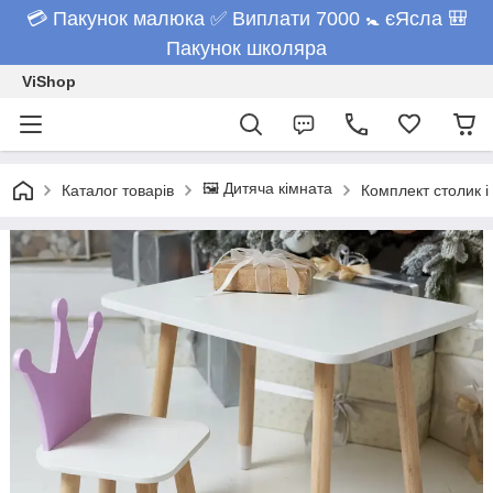
💳 Пакунок малюка ✅ Виплати 7000 🚼 єЯсла 🎒
Пакунок школяра
ViShop
🖼️ Дитяча кімната
Каталог товарів
Комплект столик і 