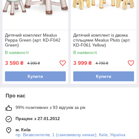
Дитячий комплект Mealux
Дитячий комплект із двома
Peppa Green (арт. KD-F042
стільцями Mealux Pluto (арт.
Green)
KD-F061 Yellow)
В наявності
В наявності
3 590
3 999
₴
₴
4 390 ₴
4 790 ₴
Купити
Купити
Про нас
99% позитивних з 93 відгуків за рік
Працює з 27.01.2012
м. Київ
пр. Визволителів, 1 (самовивозу немає), Київ, Україна