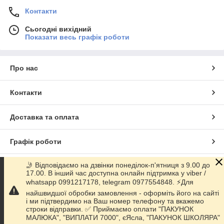
Контакти
Сьогодні вихідний
Показати весь графік роботи
Про нас
Контакти
Доставка та оплата
Графік роботи
🤳 Відповідаємо на дзвінки понеділок-п'ятниця з 9.00 до
Повна версія сайту
17.00. В інший час доступна онлайн підтримка у viber /
whatsapp 0991217178, telegram 0977554848. ⚡️Для
Сайт створено на маркетплейсі
Prom.ua
найшвидшої обробки замовлення - оформіть його на сайті
і ми підтвердимо на Ваш номер телефону та вкажемо
строки відправки. ✅ Приймаємо оплати "ПАКУНОК
Політика конфіденційності
МАЛЮКА", "ВИПЛАТИ 7000", єЯсла, "ПАКУНОК ШКОЛЯРА"