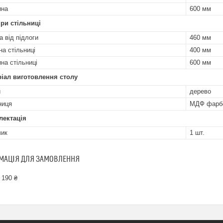
ина
600 мм
ри стільниці
а від підлоги
460 мм
на стільниці
400 мм
на стільниці
600 мм
іал виготовлення столу
и
дерево
ниця
МДФ фарб
лектація
чик
1 шт.
МАЦІЯ ДЛЯ ЗАМОВЛЕННЯ
 190 ₴