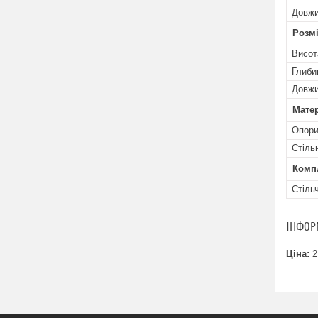
Довж
Розмі
Висот
Глиби
Довжи
Матер
Опор
Стіль
Комп
Стіль
ІНФОР
Ціна:
2