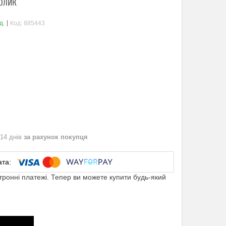
ТОЛИК
д.
Код:
885443
 14 днів
за рахунок покупця
ктронні платежі. Тепер ви можете купити будь-який