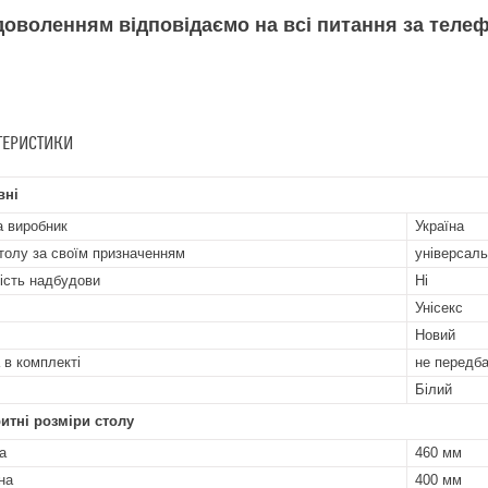
адоволенням відповідаємо на всі питання за тел
ТЕРИСТИКИ
вні
а виробник
Україна
толу за своїм призначенням
універсал
ість надбудови
Ні
Унісекс
Новий
 в комплекті
не передб
Білий
итні розміри столу
а
460 мм
на
400 мм