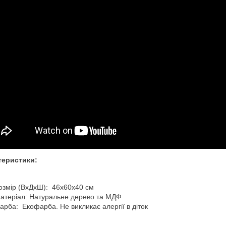
теристики:
озмір (ВхДхШ): 46х60х40 см
атеріал: Натуральне дерево та МДФ
арба: Екофарба. Не викликає алергії в діток