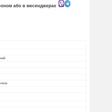
ефоном
або в месенджерах
ьний
ачена