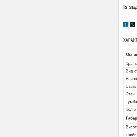
Із з
⠀
ХАРАК
Осно
Країн
Вид с
Наявн
Стать
Стан
Тумба
Колір
Габар
Висот
Глиби