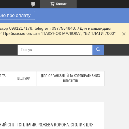
Кошик
но про оплату
hatsapp 0991217178, telegram 0977554848. ⚡️Для найшвидшої
ки. ✅ Приймаємо оплати "ПАКУНОК МАЛЮКА", "ВИПЛАТИ 7000",
 ТА
ДЛЯ ОРГАНІЗАЦІЙ ТА КОРПОРАТИВНИХ
ВІДГУКИ
КЛІЄНТІВ
ИЙ СТІЛ І СТІЛЬЧИК РОЖЕВА КОРОНА. СТОЛИК ДЛЯ