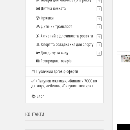
👶 Товари для малюків (0–3 роки)
🖼️ Дитяча кімната
🎲 Іграшки
🚲 Дитячий транспорт
🤸 Активний відпочинок та розваги
🏋️‍♂️ Спорт та обладнання для спорту
🏡 Для дому та саду
🛍 Розпродаж товарів
📕 Публічний договір оферти
✅ «Пакунок малюка», «Виплати 7000 на
дитину», «єЯсла», «Пакунок школяра»
📚 Блог
КОНТАКТИ