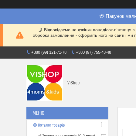
💳 Пакунок мал
🤳 Відповідаємо на дзвінки понеділок-п'ятниця з
обробки замовлення - оформіть його на сайті і 
+380 (99) 121-71-78
+380 (97) 755-48-48
ViShop
🟢 Каталог товарів