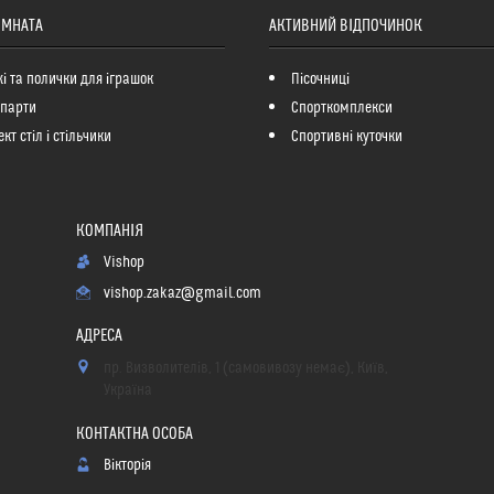
ІМНАТА
АКТИВНИЙ ВІДПОЧИНОК
і та полички для іграшок
Пісочниці
 парти
Спорткомплекси
кт стіл і стільчики
Спортивні куточки
Vishop
vishop.zakaz@gmail.com
пр. Визволителів, 1 (самовивозу немає), Київ,
Україна
Вікторія