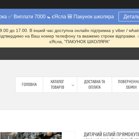
юка ✅ Виплати 7000 🚼 єЯсла 🎒 Пакунок школяра
Деталь
 9.00 до 17.00. В інший час доступна онлайн підтримка у viber / w
ми підтвердимо на Ваш номер телефону та вкажемо строки відправ
єЯсла, "ПАКУНОК ШКОЛЯРА"
КАТАЛОГ
ДОСТАВКА ТА
ПОВЕРНЕННЯ
ГОЛОВНА
ТОВАРІВ
ОПЛАТА
ОБМІН
ДИТЯЧИЙ БІЛИЙ ПРЯМОКУТН