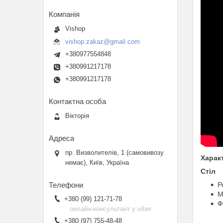
Vishop
vishop.zakaz@gmail.com
+380977554848
+380991217178
+380991217178
Вікторія
пр. Визволителів, 1 (самовивозу
Харак
немає), Київ, Україна
Стіл
Р
М
+380 (99) 121-71-78
Ф
онлайн-консультант у viber
+380 (97) 755-48-48