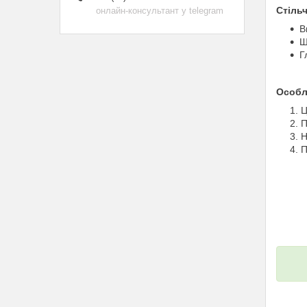
Стіль
онлайн-консультант у telegram
В
Ш
Г
Особл
Ц
П
Н
П