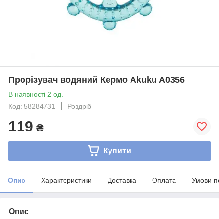
Прорізувач водяний Кермо Akuku A0356
В наявності 2 од.
Код: 58284731
Роздріб
119
₴
Купити
Опис
Характеристики
Доставка
Оплата
Умови п
Опис