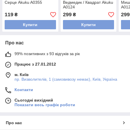
Серце Akuku A0355
Ведмедик / Квадрат Akuku
Мише
A0124
A01
119
299
299
₴
₴
Купити
Купити
Про нас
99% позитивних з 93 відгуків за рік
Працює з 27.01.2012
м. Київ
пр. Визволителів, 1 (самовивозу немає), Київ, Україна
Контакти
Сьогодні вихідний
Показати весь графік роботи
Про нас