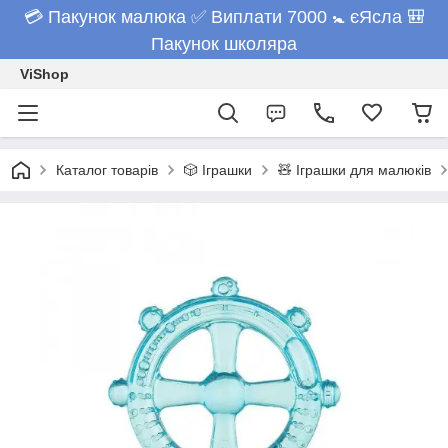
💳 Пакунок малюка ✅ Виплати 7000 🚼 єЯсла 🎒
Пакунок школяра
ViShop
Каталог товарів
🎲 Іграшки
🧸 Іграшки для малюків