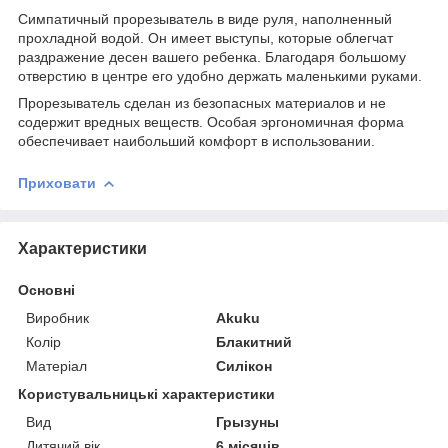
Симпатичный прорезыватель в виде руля, наполненный
прохладной водой. Он имеет выступы, которые облегчат
раздражение десен вашего ребенка. Благодаря большому
отверстию в центре его удобно держать маленькими руками.
Прорезыватель сделан из безопасных материалов и не
содержит вредных веществ. Особая эргономичная форма
обеспечивает наибольший комфорт в использовании.
Приховати
Характеристики
Основні
Виробник
Akuku
Колір
Блакитний
Матеріал
Силікон
Користувальницькі характеристики
Вид
Грызуны
Дитячий вік
6 місяців