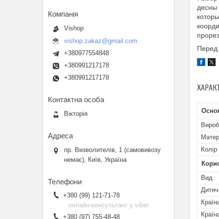
десны 
которы
коорди
Vishop
прорез
vishop.zakaz@gmail.com
Перед 
+380977554848
+380991217178
+380991217178
ХАРАК
Осно
Вікторія
Вироб
Матер
Колір
пр. Визволителів, 1 (самовивозу
немає), Київ, Україна
Кори
Вид
Дитяч
+380 (99) 121-71-78
Країн
онлайн-консультант у viber
Країн
+380 (97) 755-48-48