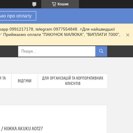
Кошик
но про оплату
hatsapp 0991217178, telegram 0977554848. ⚡️Для найшвидшої
ки. ✅ Приймаємо оплати "ПАКУНОК МАЛЮКА", "ВИПЛАТИ 7000",
 ТА
ДЛЯ ОРГАНІЗАЦІЙ ТА КОРПОРАТИВНИХ
ВІДГУКИ
КЛІЄНТІВ
 / НІЖКА AKUKU A0127