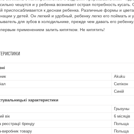
сильно чешутся и у ребенка возникает острая потребность кусать. 
й приспосабливается к деснам ребенка. Различные формы и цвета
нации у детей. Он легкий и удобный, ребенку легко его поймать и 
ыватель для зубов в холодильнике, прежде чем давать его ребенку
первым применением залить кипятком. Не кипятить!
ТЕРИСТИКИ
вні
ник
Akuku
іал
Силікон
Синій
стувальницькі характеристики
Грызуны
ий вік
6 місяців
а реєстрації бренду
Польща
а-виробник товару
Польща