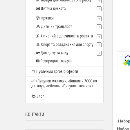
👶 Товари для малюків (0–3 роки)
🖼️ Дитяча кімната
🎲 Іграшки
🚲 Дитячий транспорт
🤸 Активний відпочинок та розваги
🏋️‍♂️ Спорт та обладнання для спорту
🏡 Для дому та саду
🛍 Розпродаж товарів
📕 Публічний договір оферти
✅ «Пакунок малюка», «Виплати 7000 на
дитину», «єЯсла», «Пакунок школяра»
📚 Блог
КОНТАКТИ
Набор 
Набор 