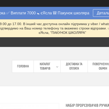
юка ✅ Виплати 7000 🚼 єЯсла 🎒 Пакунок школяра
Деталь
 9.00 до 17.00. В інший час доступна онлайн підтримка у viber / w
ми підтвердимо на Ваш номер телефону та вкажемо строки відправ
єЯсла, "ПАКУНОК ШКОЛЯРА"
КАТАЛОГ
ДОСТАВКА ТА
ПОВЕРНЕННЯ
ГОЛОВНА
ТОВАРІВ
ОПЛАТА
ОБМІН
НАБІР ПРОРІЗУВАЧІВ РУЧКА