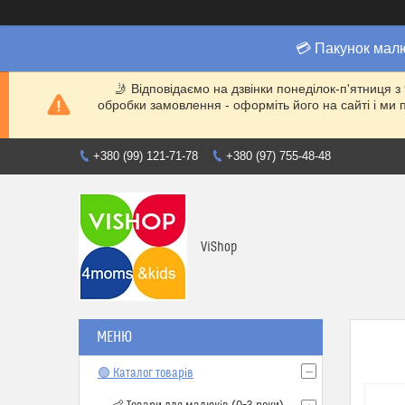
💳 Пакунок мал
🤳 Відповідаємо на дзвінки понеділок-п'ятниця з
обробки замовлення - оформіть його на сайті і 
+380 (99) 121-71-78
+380 (97) 755-48-48
ViShop
🟢 Каталог товарів