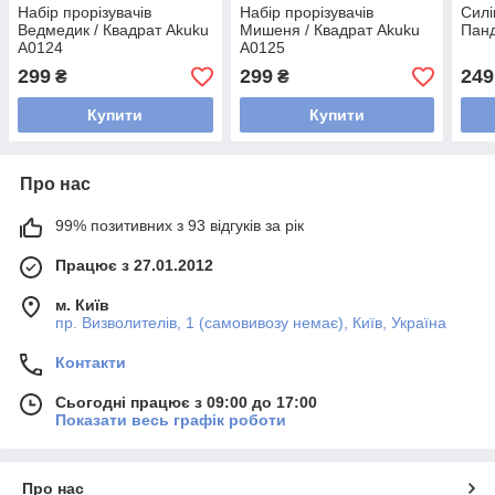
Набір прорізувачів
Набір прорізувачів
Силі
Ведмедик / Квадрат Akuku
Мишеня / Квадрат Akuku
Панд
A0124
A0125
299
299
249
₴
₴
Купити
Купити
Про нас
99% позитивних з 93 відгуків за рік
Працює з 27.01.2012
м. Київ
пр. Визволителів, 1 (самовивозу немає), Київ, Україна
Контакти
Сьогодні працює з 09:00 до 17:00
Показати весь графік роботи
Про нас