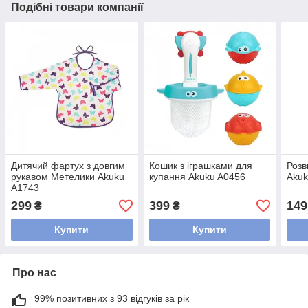
Подібні товари компанії
Дитячий фартух з довгим
Кошик з іграшками для
Розв
рукавом Метелики Akuku
купання Akuku A0456
Akuk
A1743
299
399
149
₴
₴
Купити
Купити
Про нас
99% позитивних з 93 відгуків за рік