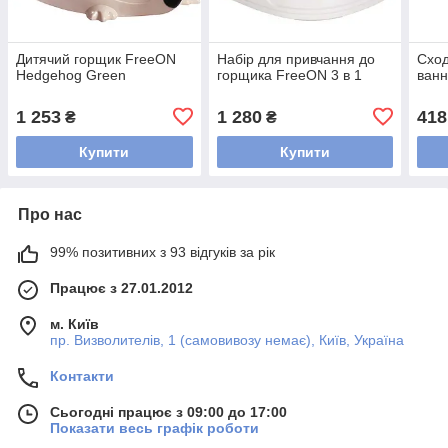
Дитячий горщик FreeON
Набір для привчання до
Сход
Hedgehog Green
горщика FreeON 3 в 1
ванн
1 253
1 280
418
₴
₴
Купити
Купити
Про нас
99% позитивних з 93 відгуків за рік
Працює з 27.01.2012
м. Київ
пр. Визволителів, 1 (самовивозу немає), Київ, Україна
Контакти
Сьогодні працює з 09:00 до 17:00
Показати весь графік роботи