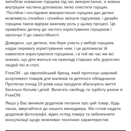
запобігає ковзанню горщика під час використання, а знімна
внутрішня частина допомагає легко очистити горщик.
Постійне і послідовне використання горщика дає дитині
можливість спокійно і спокійно змінати підгузники, і дизайн
горщика також відіграє важливу роль у цьому процесі. Це
приваблює дитину до частого користування горщиком і
заохочує її до самостійності.
Доведено, що дитина, яка бере участь у виборі горщика,
надає перевагу користуванню ним, і це допомагає їй
навчитися користуватися горщиком, і в той же час ми всі
знаємо, що діти вчаться на прикладі старших або дорослих
людей тієї ж статі.
FreeON
- це європейський бренд, який пропонує широкий
асортимент товарів для малюків та дитячого обладнання.
Протягом понад 10 років наші продукти збагачують життя
багатьох батьків і дітей. Включіть свободу та турботу разом із
FreeON
.
Якщо у Вас виникли додаткові питання про цей товар, будь
ласка, звертайтеся до нашого менеджера. Ми готові надати
додаткові фотографії, відео огляд товару та забезпечити
консультації щодо можливих технічних характеристик.