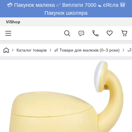
💳 Пакунок малюка ✅ Виплати 7000 🚼 єЯсла 🎒
Пакунок школяра
ViShop
Каталог товарів
👶 Товари для малюків (0–3 роки)
🛁