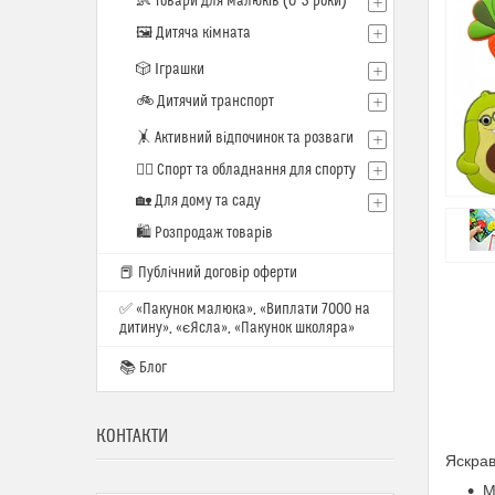
👶 Товари для малюків (0–3 роки)
🖼️ Дитяча кімната
🎲 Іграшки
🚲 Дитячий транспорт
🤸 Активний відпочинок та розваги
🏋️‍♂️ Спорт та обладнання для спорту
🏡 Для дому та саду
🛍 Розпродаж товарів
📕 Публічний договір оферти
✅ «Пакунок малюка», «Виплати 7000 на
дитину», «єЯсла», «Пакунок школяра»
📚 Блог
КОНТАКТИ
Яскрав
М