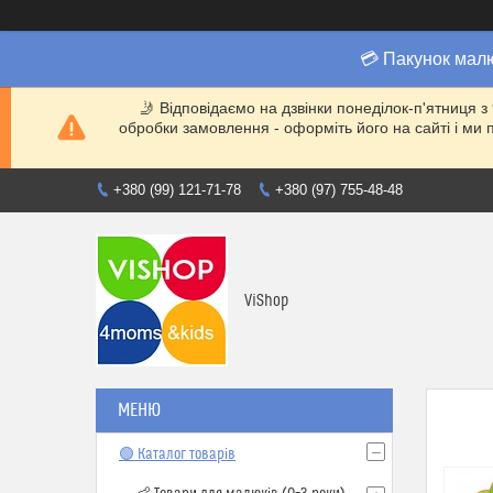
💳 Пакунок мал
🤳 Відповідаємо на дзвінки понеділок-п'ятниця з
обробки замовлення - оформіть його на сайті і 
+380 (99) 121-71-78
+380 (97) 755-48-48
ViShop
🟢 Каталог товарів