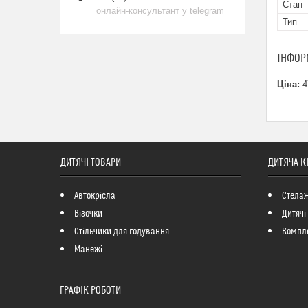
Стан
онлайн-консультант у telegram
Тип
ІНФОР
Ціна:
4
ДИТЯЧІ ТОВАРИ
ДИТЯЧА К
Автокрісла
Стелаж
Візочки
Дитячі
Стільчики для годування
Компле
Манежі
ГРАФІК РОБОТИ