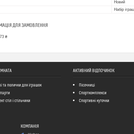
Новий
Набір ігра
МАЦІЯ ДЛЯ ЗАМОВЛЕННЯ
73 ₴
ІМНАТА
АКТИВНИЙ ВІДПОЧИНОК
і та полички для іграшок
Пісочниці
 парти
Спорткомплекси
кт стіл і стільчики
Спортивні куточки