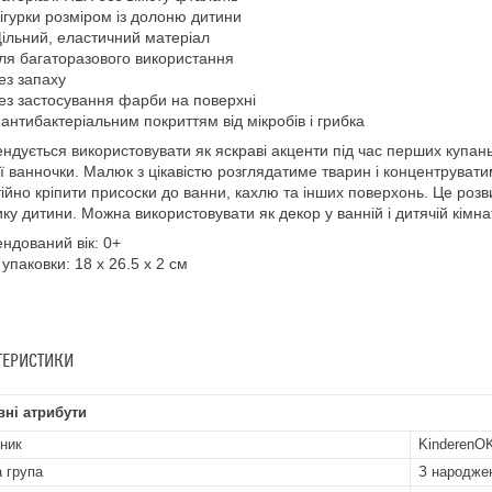
ігурки розміром із долоню дитини
ільний, еластичний матеріал
ля багаторазового використання
ез запаху
ез застосування фарби на поверхні
 антибактеріальним покриттям від мікробів і грибка
ндується використовувати як яскраві акценти під час перших купань 
ї ванночки. Малюк з цікавістю розглядатиме тварин і концентруватим
ійно кріпити присоски до ванни, кахлю та інших поверхонь. Це розви
ку дитини. Можна використовувати як декор у ванній і дитячій кімнат
ндований вік: 0+
 упаковки: 18 х 26.5 х 2 см
ТЕРИСТИКИ
ні атрибути
ник
KinderenO
а група
З народже