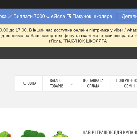
юка ✅ Виплати 7000 🚼 єЯсла 🎒 Пакунок школяра
Деталь
 9.00 до 17.00. В інший час доступна онлайн підтримка у viber / w
ми підтвердимо на Ваш номер телефону та вкажемо строки відправ
єЯсла, "ПАКУНОК ШКОЛЯРА"
КАТАЛОГ
ДОСТАВКА ТА
ПОВЕРНЕННЯ
ГОЛОВНА
ТОВАРІВ
ОПЛАТА
ОБМІН
НАБІР ІГРАШОК ДЛЯ КУПАН