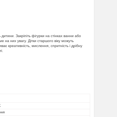
дитини. Закріпіть фігурки на стінках ванни або
е на них увагу. Дітки старшого віку можуть
ває креативність, мислення, спритність і дрібну
і.
K
ння