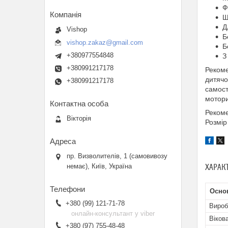
Ф
Щ
Д
Vishop
Б
vishop.zakaz@gmail.com
Б
+380977554848
З
+380991217178
Рекоме
дитячо
+380991217178
самост
мотори
Рекоме
Вікторія
Розмір
пр. Визволителів, 1 (самовивозу
немає), Київ, Україна
ХАРАК
Основ
+380 (99) 121-71-78
Вироб
онлайн-консультант у viber
Віков
+380 (97) 755-48-48