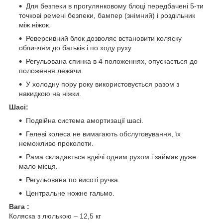
Для безпеки в прогулянковому блоці передбачені 5-ти
точкові ремені безпеки, бампер (знімний) і роздільник
між ніжок.
Реверсивний блок дозволяє встановити коляску
обличчям до батьків і по ходу руху.
Регульована спинка в 4 положеннях, опускається до
положення лежачи.
У холодну пору року використовується разом з
накидкою на ніжки.
Шасі:
Подвійна система амортизації шасі.
Гелеві колеса не вимагають обслуговування, їх
неможливо проколоти.
Рама складається вдвічі одним рухом і займає дуже
мало місця.
Регульована по висоті ручка.
Центральне ножне гальмо.
Вага :
Коляска з люлькою – 12,5 кг