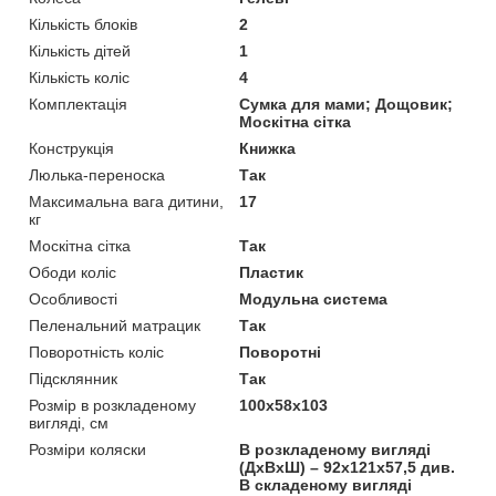
Кількість блоків
2
Кількість дітей
1
Кількість коліс
4
Комплектація
Сумка для мами; Дощовик;
Москітна сітка
Конструкція
Книжка
Люлька-переноска
Так
Максимальна вага дитини,
17
кг
Москітна сітка
Так
Ободи коліс
Пластик
Особливості
Модульна система
Пеленальний матрацик
Так
Поворотність коліс
Поворотні
Підсклянник
Так
Розмір в розкладеному
100х58х103
вигляді, см
Розміри коляски
В розкладеному вигляді
(ДхВхШ) – 92х121х57,5 див.
В складеному вигляді