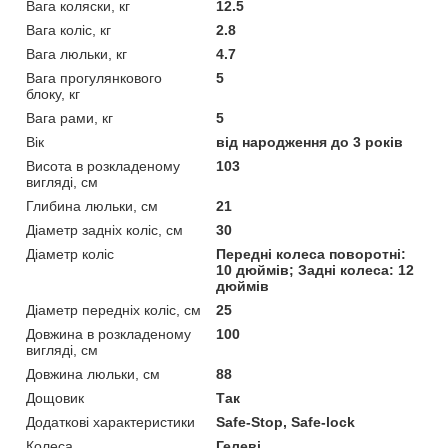
Вага коляски, кг
12.5
Вага коліс, кг
2.8
Вага люльки, кг
4.7
Вага прогулянкового
5
блоку, кг
Вага рами, кг
5
Вік
від народження до 3 років
Висота в розкладеному
103
вигляді, см
Глибина люльки, см
21
Діаметр задніх коліс, см
30
Діаметр коліс
Передні колеса поворотні:
10 дюймів; Задні колеса: 12
дюймів
Діаметр передніх коліс, см
25
Довжина в розкладеному
100
вигляді, см
Довжина люльки, см
88
Дощовик
Так
Додаткові характеристики
Safe-Stop, Safe-lock
Колеса
Гелеві