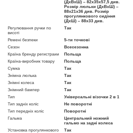
(ДхВхШ) – 82х35х57,5 див.
Розмір люльки (ДхВхШ) –
88х21х36 див. Розмір
прогулянкового сидіння
(ДхШ) – 88х33 див.
Регулювання ручки по
Так
висоті
Ремені безпеки
5-ти точкові
Сезон
Всесезонна
Країна бренду регистраии
Польща
Країна-виробник товару
Польща
Сумка
Так
Знімна люлька
Так
Знімні колеса
Так
Знімний бампер
Так
Тип
Універсальні візочки 2 в 1
Тип задніх коліс
Не поворотні
Тип передніх коліс
Поворотні
Гальма
Центральний ножний
гальмо на задні колеса
Установка прогулянкового
Так