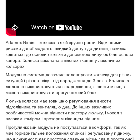
Adamex Rimini - коляска в якій зручно рости. Відмінними
рисами даної моделі є швидкий доступ до дитини, накидка
кріпиться до основи люльки з допомогою липучок біля основи
капора. Коляска виконана з якісних тканин у лаконічних
кольорах.
Модульна система дозволяє налаштувати коляску для різних
ситуацій і різного віку - від народження до 3 років. Коляска з
люлькою використовується з народження, з шести місяців
можна використовувати прогулянковий блок.
Люлька коляски має зовнішню регулювання висоти
підголівника та вентиляцію дна. До інших важливих
особливостей можна віднести простору люльку, і чохол з
високим коміром і прозорим віконцем під ним.
Прогулянковий модуль не поступається в комфорті, так як
має горизонтальне положення спинки і регульовану підніжку,
що в сукупності дає просторе спальне місце для підростаючої