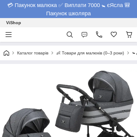
💳 Пакунок малюка ✅ Виплати 7000 🚼 єЯсла 🎒
Пакунок школяра
ViShop
🚼
Каталог товарів
👶 Товари для малюків (0–3 роки)