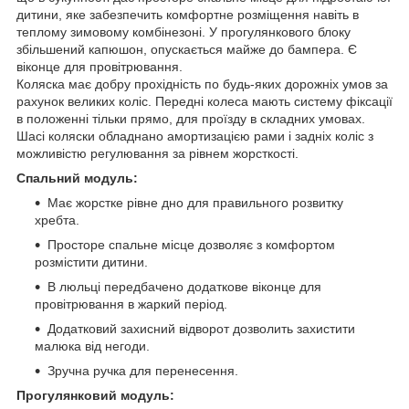
дитини, яке забезпечить комфортне розміщення навіть в
теплому зимовому комбінезоні. У прогулянкового блоку
збільшений капюшон, опускається майже до бампера. Є
віконце для провітрювання.
Коляска має добру прохідність по будь-яких дорожніх умов за
рахунок великих коліс. Передні колеса мають систему фіксації
в положенні тільки прямо, для проїзду в складних умовах.
Шасі коляски обладнано амортизацією рами і задніх коліс з
можливістю регулювання за рівнем жорсткості.
Спальний модуль:
Має жорстке рівне дно для правильного розвитку
хребта.
Просторе спальне місце дозволяє з комфортом
розмістити дитини.
В люльці передбачено додаткове віконце для
провітрювання в жаркий період.
Додатковий захисний відворот дозволить захистити
малюка від негоди.
Зручна ручка для перенесення.
Прогулянковий модуль: