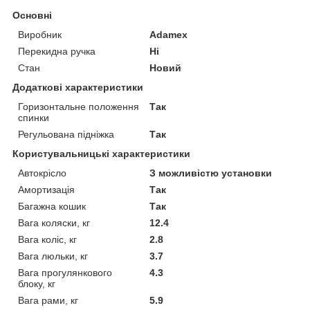
Основні
Виробник
Adamex
Перекидна ручка
Ні
Стан
Новий
Додаткові характеристики
Горизонтальне положення
Так
спинки
Регульована підніжка
Так
Користувальницькі характеристики
Автокрісло
З можливістю установки
Амортизація
Так
Багажна кошик
Так
Вага коляски, кг
12.4
Вага коліс, кг
2.8
Вага люльки, кг
3.7
Вага прогулянкового
4.3
блоку, кг
Вага рами, кг
5.9