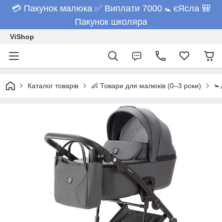
💳 Пакунок малюка ✅ Виплати 7000 🚼 єЯсла 🎒
Пакунок школяра
ViShop
🚼
Каталог товарів
👶 Товари для малюків (0–3 роки)