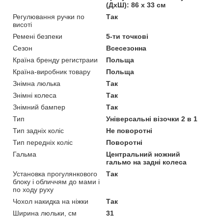
(ДхШ): 86 х 33 см
Регулювання ручки по
Так
висоті
Ремені безпеки
5-ти точкові
Сезон
Всесезонна
Країна бренду регистраии
Польща
Країна-виробник товару
Польща
Знімна люлька
Так
Знімні колеса
Так
Знімний бампер
Так
Тип
Універсальні візочки 2 в 1
Тип задніх коліс
Не поворотні
Тип передніх коліс
Поворотні
Гальма
Центральний ножний
гальмо на задні колеса
Установка прогулянкового
Так
блоку і обличчям до мами і
по ходу руху
Чохол накидка на ніжки
Так
Ширина люльки, см
31