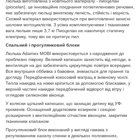
Люлька виготовлена з новітнього матеріалу - пиоцелан
(piocelan), це інноваційне поєднання поліетиленових речовин,
яке забезпечує люльці виняткову легкість, стійкість і міцність.
Схожий матеріал використовується при виготовленні захисні
шоломи мотоциклістів. З усіма комплектуючими і тканинами
вага люльки лише 3,7 кг Пиоцелан не накопичує статичну
електрику, тому він не притягує пил.
Спальний і прогулянковий блоки
Люлька Adamex MOBI використовується з народження до
приблизно півроку. Великий капюшон захистить від негоди, а
вентиляція на дні забезпечить циркуляцію повітря всередині.
Вся внутрішня оббивка з бавовни, знімається для прання та
догляду. Передбачений кокосовий матрац в знімному чохлі.
Тепла накидка на ніжки кріпиться за допомогою блискавки, у
верхній частині накидки передбачений відворот від вітру і
оглядове силіконове віконце.
У коляски щільний капюшон, що захищає дитину від УФ-
променів. Оснащений додатковим козирком і секцією
розширення з вентиляційним сітчастим віконцем, закритим
тканинним клапаном.
Прогулянковий блок виконаний у вигляді гамака з
регулюванням нахилу спинки в декількох положеннях,