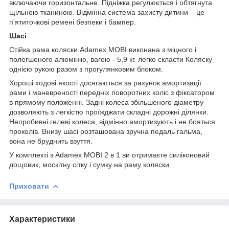
включаючи горизонтальне. Підніжка регулюється і обтягнута
щільною тканиною. Відмінна система захисту дитини – це
п'ятиточкові ремені безпеки і бампер.
Шасі
Стійка рама коляски Adamex MOBI виконана з міцного і
полегшеного алюмінію, вагою - 5,9 кг. легко скласти Коляску
однією рукою разом з прогулянковим блоком.
Хороші ходові якості досягаються за рахунок амортизації
рами і маневреності передніх поворотних коліс з фіксатором
в прямому положенні. Задні колеса збільшеного діаметру
дозволяють з легкістю проїжджати складні дорожні ділянки.
Непробивні гелеві колеса, відмінно амортизують і не бояться
проколів. Внизу шасі розташована зручна педаль гальма,
вона не бруднить взуття.
У комплекті з Adamex MOBI 2 в 1 ви отримаєте силіконовий
дощовик, москітну сітку і сумку на раму коляски.
Приховати
Характеристики