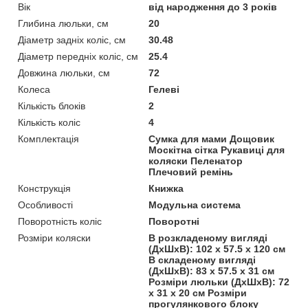
Вік
від народження до 3 років
Глибина люльки, см
20
Діаметр задніх коліс, см
30.48
Діаметр передніх коліс, см
25.4
Довжина люльки, см
72
Колеса
Гелеві
Кількість блоків
2
Кількість коліс
4
Комплектація
Сумка для мами Дощовик
Москітна сітка Рукавиці для
коляски Пеленатор
Плечовий ремінь
Конструкція
Книжка
Особливості
Модульна система
Поворотність коліс
Поворотні
Розміри коляски
В розкладеному вигляді
(ДхШхВ): 102 х 57.5 х 120 см
В складеному вигляді
(ДхШхВ): 83 х 57.5 х 31 см
Розміри люльки (ДхШхВ): 72
х 31 х 20 см Розміри
прогулянкового блоку