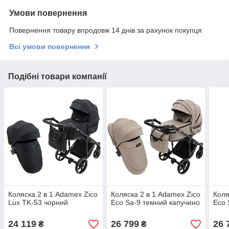
Умови повернення
Повернення товару впродовж 14 днів за рахунок покупця
Всі умови повернення
Подібні товари компанії
Коляска 2 в 1 Adamex Zico
Коляска 2 в 1 Adamex Zico
Коля
Lux TK-53 чорний
Eco Sa-9 темний капучино
Eco 
24 119
26 799
26 
₴
₴