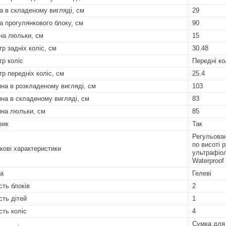
а в складеному вигляді, см
29
а прогулянкового блоку, см
90
на люльки, см
15
тр задніх коліс, см
30.48
тр коліс
Передні ко
тр передніх коліс, см
25.4
на в розкладеному вигляді, см
103
на в складеному вигляді, см
83
на люльки, см
85
вик
Так
Регульован
по висоті 
кові характеристики
ультрафіол
Waterproof
а
Гелеві
сть блоків
2
сть дітей
1
сть коліс
4
Сумка для