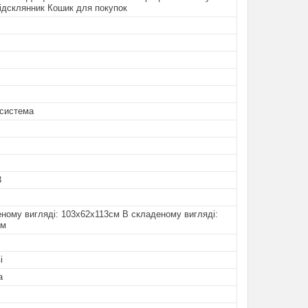
ідсклянник Кошик для покупок
система
3
ному вигляді: 103х62х113см В складеному вигляді:
см
і
а