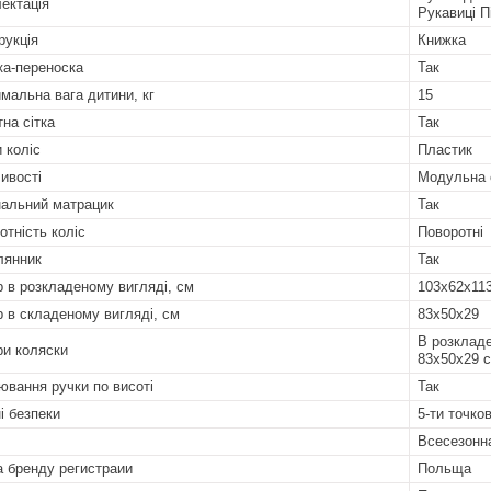
ектація
Рукавиці П
рукція
Книжка
а-переноска
Так
мальна вага дитини, кг
15
тна сітка
Так
 коліс
Пластик
ивості
Модульна 
альний матрацик
Так
отність коліс
Поворотні
лянник
Так
р в розкладеному вигляді, см
103х62х11
р в складеному вигляді, см
83х50х29
В розкладе
ри коляски
83х50х29 
ювання ручки по висоті
Так
і безпеки
5-ти точков
Всесезонн
а бренду регистраии
Польща