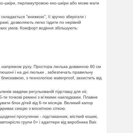
еко-шкіри, перламутровою еко-шкіри або може мати
складається "книжкою", її зручно зберігати і
рамі, дозволяють легко їздити по нерівній
яких умов. Комфорт водіння збільшують:
 за напрямом руху. Простора люлька довжиною 80 см
пюшоні і на дні люльки , забезпечать правильну
 блискавкою, з технологією waterproof, захистить від
юків завдяки регульованій підставці для ніг,
 5-ти точкові ремені з м'якими накладками. Плавне
ати блок дітей від 6-ти місяців. Великий капор
криває секцію з москітною сіткою.
щоденні прогулянки - підстаканник, місткий кошик,
втокрісло групи 0+ і адаптери від виробника Bair.