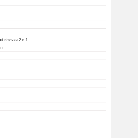
і візочки 2 в 1
ні