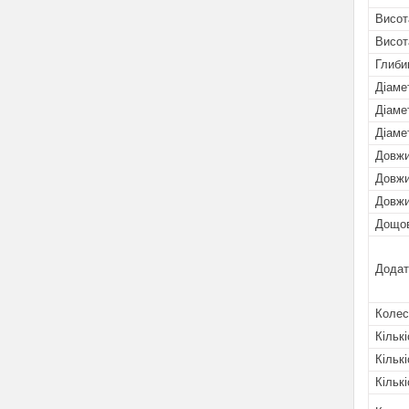
Висот
Висот
Глиби
Діаме
Діаме
Діаме
Довжи
Довжи
Довжи
Дощо
Додат
Колес
Кількі
Кількі
Кількі