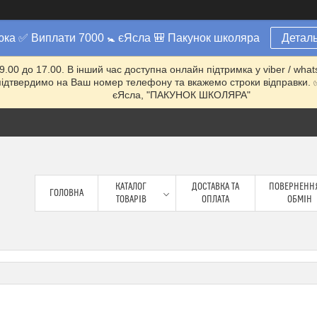
юка ✅ Виплати 7000 🚼 єЯсла 🎒 Пакунок школяра
Деталь
 9.00 до 17.00. В інший час доступна онлайн підтримка у viber / w
ми підтвердимо на Ваш номер телефону та вкажемо строки відправ
єЯсла, "ПАКУНОК ШКОЛЯРА"
КАТАЛОГ
ДОСТАВКА ТА
ПОВЕРНЕННЯ
ГОЛОВНА
ТОВАРІВ
ОПЛАТА
ОБМІН