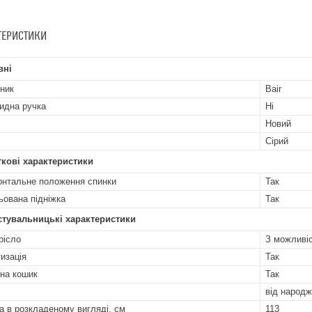
ТЕРИСТИКИ
вні
ник
Bair
идна ручка
Ні
Новий
Сірий
кові характеристики
онтальне положення спинки
Так
ьована підніжка
Так
стувальницькі характеристики
рісло
З можливі
изація
Так
на кошик
Так
від народж
а в розкладеному вигляді, см
113