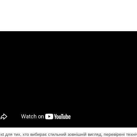
ext для тих, хто вибирає стильний зовнішній вигляд, перевірені техні