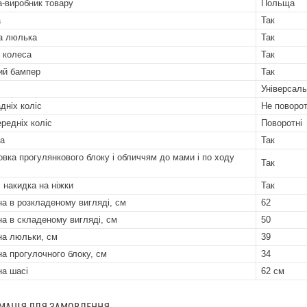
а-виробник товару
Польща
а
Так
а люлька
Так
і колеса
Так
ий бампер
Так
Універсальн
дніх коліс
Не поворот
ередніх коліс
Поворотні
а
Так
овка прогулянкового блоку і обличчям до мами і по ходу
Так
 накидка на ніжки
Так
а в розкладеному вигляді, см
62
а в складеному вигляді, см
50
а люльки, см
39
а прогулочного блоку, см
34
а шасі
62 см