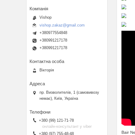
Vishop
vishop.zakaz@gmail.com
+380977554848
+380991217178
+380991217178
Вікторія
пр. Визволителів, 1 (самовивозу
немає), Київ, Україна
+380 (99) 121-71-78
онлайн-консультант у viber
Bair N
+380 (97) 755-48-48