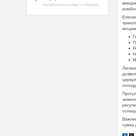
викори
онлайн-консультант у telegram
комбін
Елеган
трансп
місцев
Г
П
Р
Н
М
Люлька
дозвол
циркул
холоду
Прогул
знімно
регулю
оснаще
Важлив
сумка 