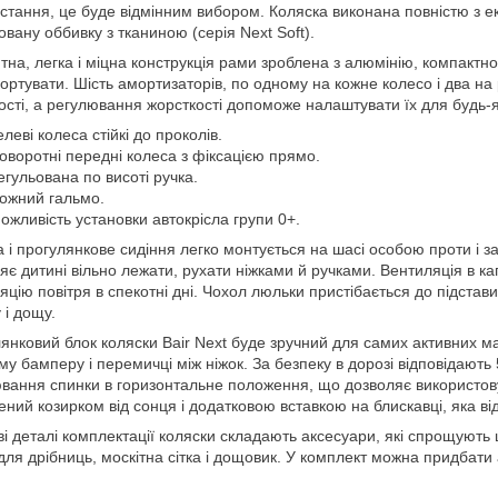
стання, це буде відмінним вибором. Коляска виконана повністю з 
овану оббивку з тканиною (серія Next Soft).
тна, легка і міцна конструкція рами зроблена з алюмінію, компактно 
ортувати. Шість амортизаторів, по одному на кожне колесо і два на 
ості, а регулювання жорсткості допоможе налаштувати їх для будь-
елеві колеса стійкі до проколів.
оворотні передні колеса з фіксацією прямо.
егульована по висоті ручка.
ожний гальмо.
ожливість установки автокрісла групи 0+.
 і прогулянкове сидіння легко монтується на шасі особою проти і
яє дитині вільно лежати, рухати ніжками й ручками. Вентиляція в ка
яцію повітря в спекотні дні. Чохол люльки пристібається до підстави
 і дощу.
янковий блок коляски Bair Next буде зручний для самих активних мал
му бамперу і перемичці між ніжок. За безпеку в дорозі відповідають
вання спинки в горизонтальне положення, що дозволяє використовув
ний козирком від сонця і додатковою вставкою на блискавці, яка від
і деталі комплектації коляски складають аксесуари, які спрощують 
для дрібниць, москітна сітка і дощовик. У комплект можна придбати а