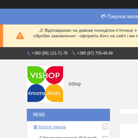
💳 Пакунок мал
🤳 Відповідаємо на дзвінки понеділок-п'ятниця з
обробки замовлення - оформіть його на сайті і 
+380 (99) 121-71-78
+380 (97) 755-48-48
ViShop
🟢 Каталог товарів