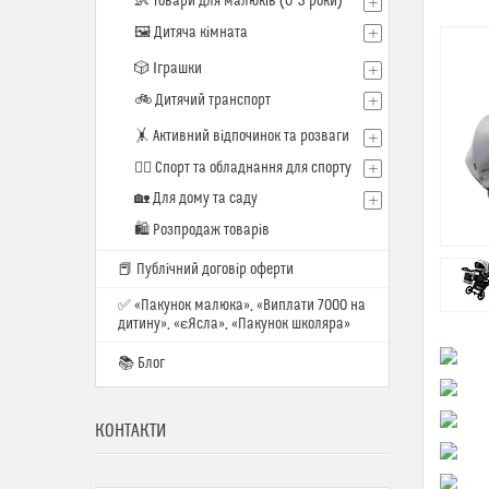
👶 Товари для малюків (0–3 роки)
🖼️ Дитяча кімната
🎲 Іграшки
🚲 Дитячий транспорт
🤸 Активний відпочинок та розваги
🏋️‍♂️ Спорт та обладнання для спорту
🏡 Для дому та саду
🛍 Розпродаж товарів
📕 Публічний договір оферти
✅ «Пакунок малюка», «Виплати 7000 на
дитину», «єЯсла», «Пакунок школяра»
📚 Блог
КОНТАКТИ