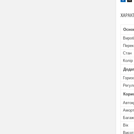
ХАРАК
Осно
Вироб
Перек
Стан
Колір
Додат
Гориз
Регул
Кори
Авток
Аморт
Багаж
Вік
Висот