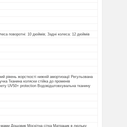
леса поворотні: 10 дюймів; Задні колеса: 12 дюймів
ий рівень жорсткості нижній амортизації Регульована
ручка Тканина коляски стійка до променів
ету UV50+ protection Водовідштовхувальна тканину
 мами Дощовик Москітна сітка Матрацик в люльку