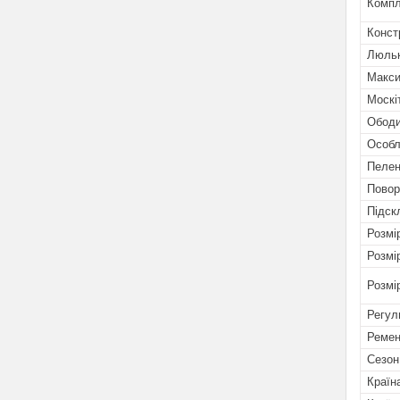
Компл
Конст
Люльк
Макси
Москі
Ободи
Особл
Пелен
Повор
Підск
Розмі
Розмі
Розмі
Регул
Ремен
Сезон
Країн