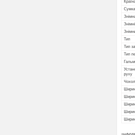
Країн
Сумк
Знімн
Знімн
Знімн
Тип
Тип за
Тип п
Гальм
Устан
руху
Чохол
Ширин
Ширин
Ширин
Ширин
Ширин