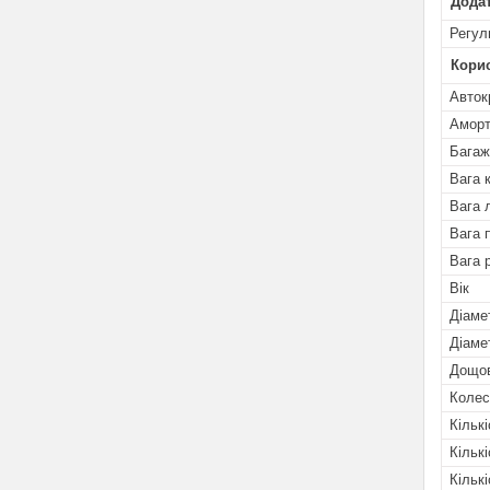
Додат
Регул
Кори
Авток
Аморт
Багаж
Вага к
Вага 
Вага 
Вага 
Вік
Діаме
Діаме
Дощо
Колес
Кількі
Кількі
Кількі