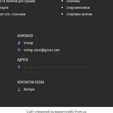
і та полички для іграшок
Пісочниці
 парти
Спорткомплекси
кт стіл і стільчики
Спортивні куточки
Vishop
vishop.zakaz@gmail.com
пр. Визволителів, 1 (самовивозу немає), Київ,
Україна
Вікторія
Сайт створений на маркетплейсі
Prom.ua