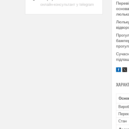
Переві
онлайн-консультант у telegram
основа
люлька
Люльку
відвор
Прогул
бампер
прогул
Сучасн
підлаш
ХАРАК
Осно
Вироб
Перек
Стан