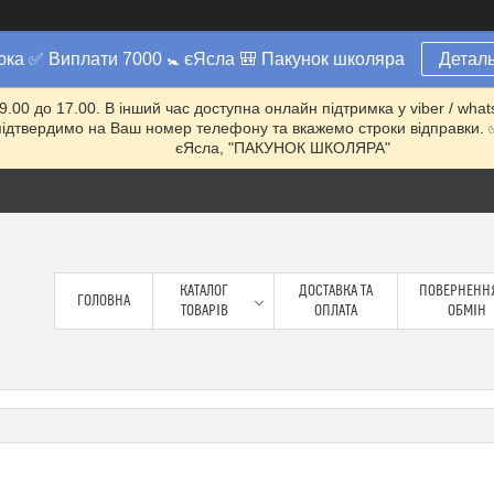
юка ✅ Виплати 7000 🚼 єЯсла 🎒 Пакунок школяра
Деталь
 9.00 до 17.00. В інший час доступна онлайн підтримка у viber / w
ми підтвердимо на Ваш номер телефону та вкажемо строки відправ
єЯсла, "ПАКУНОК ШКОЛЯРА"
КАТАЛОГ
ДОСТАВКА ТА
ПОВЕРНЕННЯ
ГОЛОВНА
ТОВАРІВ
ОПЛАТА
ОБМІН