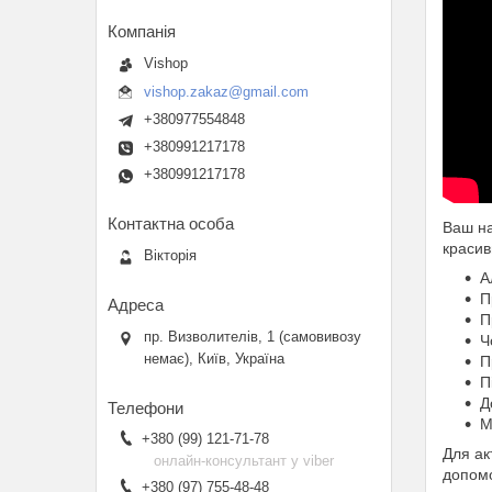
Vishop
vishop.zakaz@gmail.com
+380977554848
+380991217178
+380991217178
Ваш на
красив
Вікторія
А
П
П
пр. Визволителів, 1 (самовивозу
Ч
немає), Київ, Україна
П
П
Д
М
+380 (99) 121-71-78
Для ак
онлайн-консультант у viber
допомо
+380 (97) 755-48-48