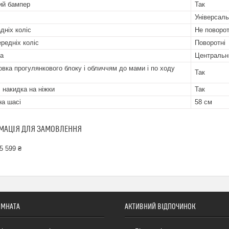
ий бампер
Так
Універсальн
дніх коліс
Не поворот
ередніх коліс
Поворотні
а
Центральни
овка прогулянкового блоку і обличчям до мами і по ходу
Так
 накидка на ніжки
Так
а шасі
58 см
МАЦІЯ ДЛЯ ЗАМОВЛЕННЯ
5 599 ₴
ІМНАТА
АКТИВНИЙ ВІДПОЧИНОК