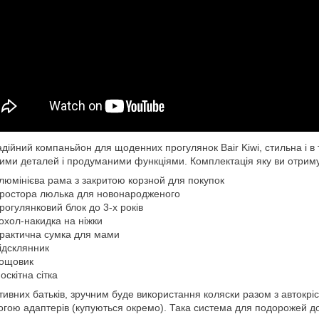
дійний компаньйон для щоденних прогулянок Bair Kiwi, стильна і в т
ими деталей і продуманими функціями. Комплектація яку ви отриму
люмінієва рама з закритою корзной для покупок
ростора люлька для новонародженого
рогулянковий блок до 3-х років
охол-накидка на ніжки
рактична сумка для мами
ідсклянник
ощовик
оскітна сітка
тивних батьків, зручним буде використання коляски разом з автокрі
гою адаптерів (купуються окремо). Така система для подорожей до