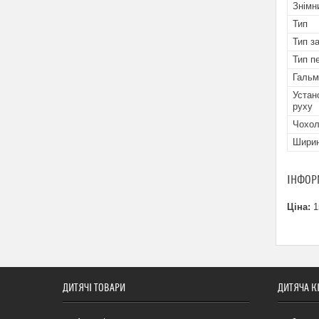
Знімн
Тип
Тип за
Тип п
Гальм
Устан
руху
Чохол
Ширин
ІНФОР
Ціна:
1
ДИТЯЧІ ТОВАРИ
ДИТЯЧА К