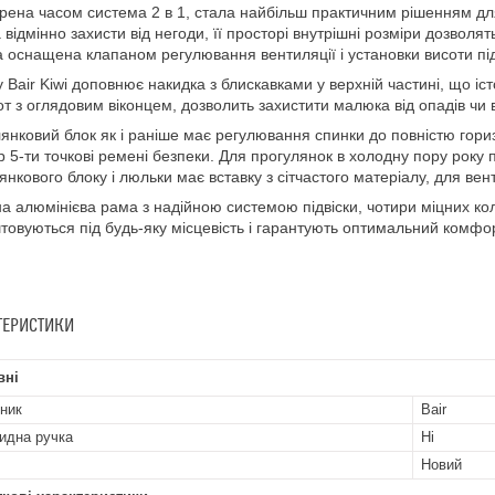
рена часом система 2 в 1, стала найбільш практичним рішенням дл
 відмінно захисти від негоди, її просторі внутрішні розміри дозволя
 оснащена клапаном регулювання вентиляції і установки висоти під
 Bair Kiwi доповнює накидка з блискавками у верхній частині, що іст
от з оглядовим віконцем, дозволить захистити малюка від опадів чи в
янковий блок як і раніше має регулювання спинки до повністю гориз
 5-ти точкові ремені безпеки. Для прогулянок в холодну пору року
янкового блоку і люльки має вставку з сітчастого матеріалу, для вент
а алюмінієва рама з надійною системою підвіски, чотири міцних кол
товуються під будь-яку місцевість і гарантують оптимальний комфор
ТЕРИСТИКИ
вні
ник
Bair
идна ручка
Ні
Новий