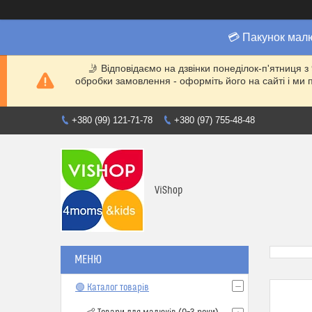
💳 Пакунок мал
🤳 Відповідаємо на дзвінки понеділок-п'ятниця з
обробки замовлення - оформіть його на сайті і 
+380 (99) 121-71-78
+380 (97) 755-48-48
ViShop
🟢 Каталог товарів