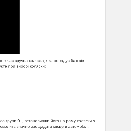
еж час зручна коляска, яка порадує батьків
єте при виборі коляски:
сло групи 0+, встановивши його на раму коляски з
зволить значно заощадити місце в автомобілі.