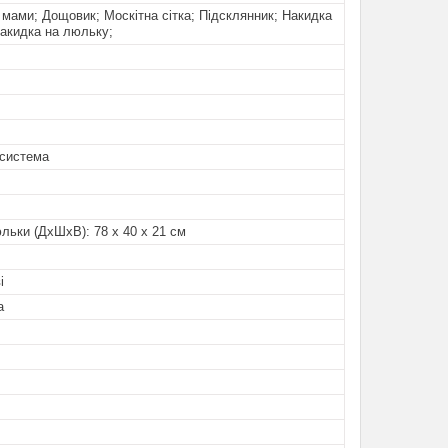
мами; Дощовик; Москітна сітка; Підсклянник; Накидка
Накидка на люльку;
система
льки (ДхШхВ): 78 х 40 х 21 см
і
а