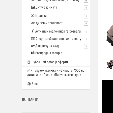
👶 Товари для малюків (0–3 роки)
🖼️ Дитяча кімната
🎲 Іграшки
🚲 Дитячий транспорт
🤸 Активний відпочинок та розваги
🏋️‍♂️ Спорт та обладнання для спорту
🏡 Для дому та саду
🛍 Розпродаж товарів
📕 Публічний договір оферти
✅ «Пакунок малюка», «Виплати 7000 на
дитину», «єЯсла», «Пакунок школяра»
📚 Блог
КОНТАКТИ