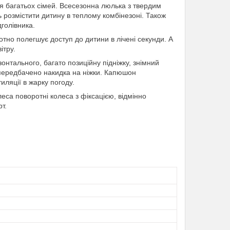
я багатьох сімей. Всесезонна люлька з твердим
ть розмістити дитину в теплому комбінезоні. Також
голівника.
отно полегшує доступ до дитини в лічені секунди. А
ітру.
онтального, багато позиційну підніжку, знімний
 передбачено накидка на ніжки. Капюшон
иляції в жарку погоду.
еса поворотні колеса з фіксацією, відмінно
т.