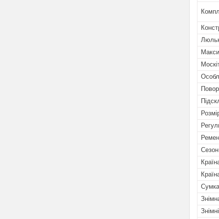
Компл
Конст
Люльк
Макси
Москі
Особл
Повор
Підск
Розмі
Регул
Ремен
Сезон
Країн
Країн
Сумк
Знімн
Знімн