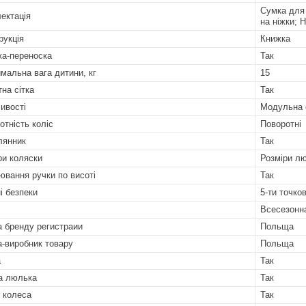
Сумка для 
ектація
на ніжки; 
рукція
Книжка
а-переноска
Так
мальна вага дитини, кг
15
тна сітка
Так
ивості
Модульна 
отність коліс
Поворотні
лянник
Так
ри коляски
Розміри лю
ювання ручки по висоті
Так
і безпеки
5-ти точков
Всесезонн
а бренду регистраии
Польща
а-виробник товару
Польща
а
Так
а люлька
Так
і колеса
Так