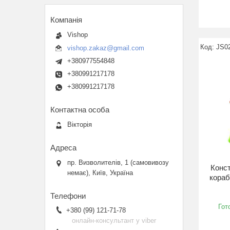
Vishop
JS0
vishop.zakaz@gmail.com
+380977554848
+380991217178
+380991217178
Вікторія
пр. Визволителів, 1 (самовивозу
Конст
немає), Київ, Україна
кораб
Гот
+380 (99) 121-71-78
онлайн-консультант у viber