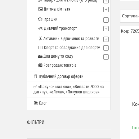
👶 Товари для малюків (0–3 роки)
🖼️ Дитяча кімната
🎲 Іграшки
🚲 Дитячий транспорт
726
🤸 Активний відпочинок та розваги
🏋️‍♂️ Спорт та обладнання для спорту
🏡 Для дому та саду
🛍 Розпродаж товарів
📕 Публічний договір оферти
✅ «Пакунок малюка», «Виплати 7000 на
дитину», «єЯсла», «Пакунок школяра»
📚 Блог
Ко
ФІЛЬТРИ
Гот