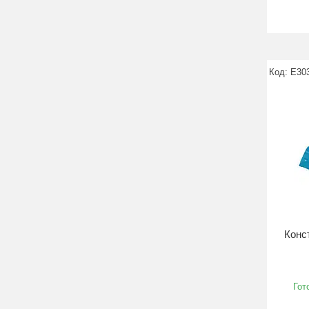
E30
Конс
Гот