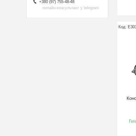
+380 (97) 755-48-48
онлайн-консультант у telegram
E30
Кон
Гот