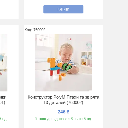
КУПИТИ
760002
ки і
Конструктор PolyM Птахи та звірята
01)
13 деталей (760002)
246 ₴
5 од.
Готово до відправки більше 5 од.