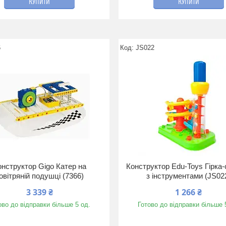
КУПИТИ
КУПИТИ
6
JS022
онструктор Gigo Катер на
Конструктор Edu-Toys Гірка-
овітряній подушці (7366)
з інструментами (JS02
3 339 ₴
1 266 ₴
ово до відправки більше 5 од.
Готово до відправки більше 