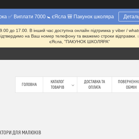
юка ✅ Виплати 7000 🚼 єЯсла 🎒 Пакунок школяра
Деталь
 9.00 до 17.00. В інший час доступна онлайн підтримка у viber / w
ми підтвердимо на Ваш номер телефону та вкажемо строки відправ
єЯсла, "ПАКУНОК ШКОЛЯРА"
КАТАЛОГ
ДОСТАВКА ТА
ПОВЕРНЕННЯ
ГОЛОВНА
ТОВАРІВ
ОПЛАТА
ОБМІН
КТОРИ ДЛЯ МАЛЮКІВ