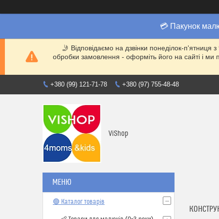
💳 Пакунок мал
🤳 Відповідаємо на дзвінки понеділок-п'ятниця з
обробки замовлення - оформіть його на сайті і 
+380 (99) 121-71-78
+380 (97) 755-48-48
ViShop
🟢 Каталог товарів
КОНСТРУ