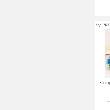
760
Конст
Гот