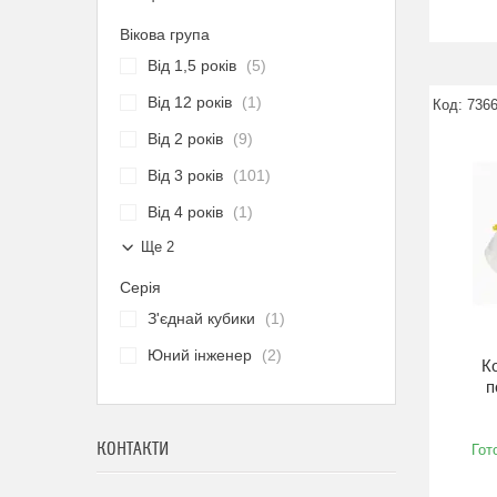
Вікова група
Від 1,5 років
5
Від 12 років
1
736
Від 2 років
9
Від 3 років
101
Від 4 років
1
Ще 2
Серія
З'єднай кубики
1
Юний інженер
2
К
п
КОНТАКТИ
Гот