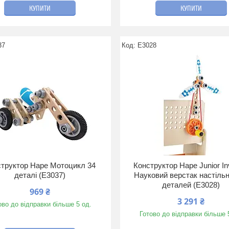
КУПИТИ
КУПИТИ
37
E3028
структор Hape Мотоцикл 34
Конструктор Hape Junior In
деталі (E3037)
Науковий верстак настіль
деталей (E3028)
969 ₴
3 291 ₴
ово до відправки більше 5 од.
Готово до відправки більше 