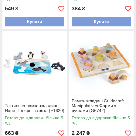
549
384
₴
₴
Купити
Купити
Рамка-вкладиш Guidecraft
Тактильна рамка-вкладиш
Manipulatives Форми з
Hape Полярні звірята (E1620)
ручками (G6742)
Готово до відправки більше 5
Готово до відправки більше 5
од.
од.
663
2 247
₴
₴