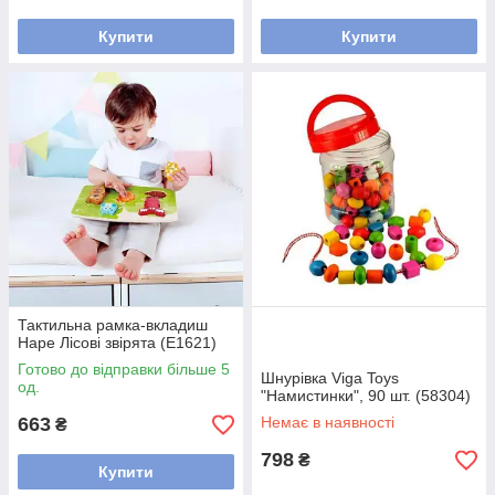
Купити
Купити
Тактильна рамка-вкладиш
Hape Лісові звірята (E1621)
Готово до відправки більше 5
Шнурівка Viga Toys
од.
"Намистинки", 90 шт. (58304)
663
Немає в наявності
₴
798
₴
Купити