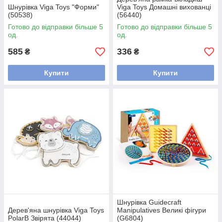
Шнурівка Viga Toys "Форми"
Viga Toys Домашні вихованці
(50538)
(56440)
Готово до відправки більше 5
Готово до відправки більше 5
од.
од.
585
336
₴
₴
Купити
Купити
Шнурівка Guidecraft
Дерев'яна шнурівка Viga Toys
Manipulatives Великі фігури
PolarB Звірята (44044)
(G6804)