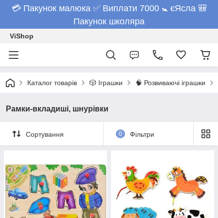
💳 Пакунок малюка ✅ Виплати 7000 🚼 єЯсла 🎒
Пакунок школяра
ViShop
Каталог товарів
🎲 Іграшки
🧠 Розвиваючі іграшки
Рамки-вкладиші, шнурівки
Сортування
0
Фільтри