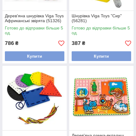
Дерев'яна шнурівка Viga Toys
Шнурівка Viga Toys "Сир"
Африканські звірята (51326)
(56281)
Готово до відправки більше 5
Готово до відправки більше 5
од.
од.
786
387
₴
₴
Купити
Купити
Дерев'яна рамка-вкладиш