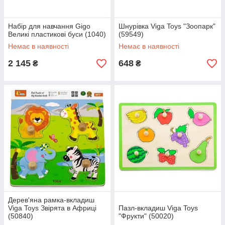
Набір для навчання Gigo
Шнурівка Viga Toys "Зоопарк"
Великі пластикові буси (1040)
(59549)
Немає в наявності
Немає в наявності
2 145
648
₴
₴
Дерев'яна рамка-вкладиш
Viga Toys Звірята в Африці
Пазл-вкладиш Viga Toys
(50840)
"Фрукти" (50020)