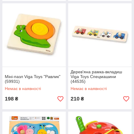
Дерев'яна рамка-вкладиш
Міні-пазл Viga Toys "Равлик"
Viga Toys Спецмашини
(59931)
(44535)
Немає в наявності
Немає в наявності
198
210
₴
₴